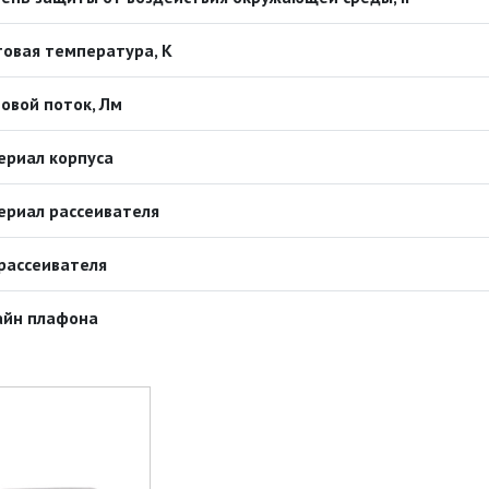
овая температура, К
овой поток, Лм
ериал корпуса
ериал рассеивателя
рассеивателя
айн плафона