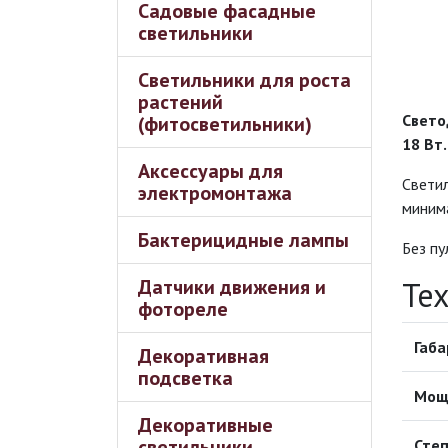
Садовые фасадные
светильники
Светильники для роста
растений
Свето
(фитосветильники)
18 Вт
Аксессуары для
Светил
электромонтажа
миним
Бактерицидные лампы
Без пу
Датчики движения и
Те
фотореле
Габа
Декоративная
подсветка
Мощ
Декоративные
светильники
Степ