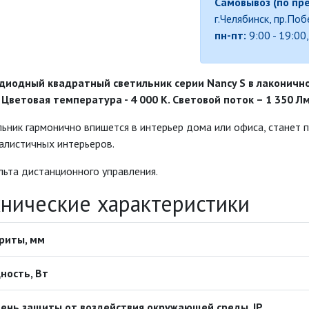
Самовывоз (по пр
г.Челябинск, пр.По
пн-пт:
9:00 - 19:00
диодный квадратный светильник серии Nancy S в лаконично
. Цветовая температура - 4 000 К. Световой поток – 1 350 Лм
ьник гармонично впишется в интерьер дома или офиса, станет 
алистичных интерьеров.
льта дистанционного управления.
хнические характеристики
риты, мм
ность, Вт
ень защиты от воздействия окружающей среды, IP