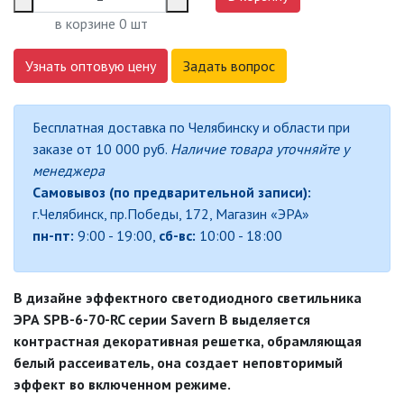
в корзине
0
шт
ДЕКОРАТИВНЫЕ СВЕТИЛЬНИКИ
Узнать оптовую цену
Задать вопрос
БЫТОВЫЕ ПОТОЛОЧНЫЕ
ДЕКОРАТИВНЫЕ СВЕТИЛЬНИКИ
(SPB-6)
Бесплатная доставка по Челябинску и области при
заказе от 10 000 руб.
Наличие товара уточняйте у
ЭРА МОДЕРН
менеджера
Самовывоз (по предварительной записи):
ИЗОЛЯЦИОННАЯ ЛЕНТА
г.Челябинск, пр.Победы, 172, Магазин «ЭРА»
пн-пт:
9:00 - 19:00,
сб-вс:
10:00 - 18:00
ИНФРАКРАСНЫЕ ЛАМПЫ
В дизайне эффектного светодиодного светильника
ИСТОЧНИКИ СВЕТА
ЭРА SPB-6-70-RC серии Savern В выделяется
контрастная декоративная решетка, обрамляющая
КАБЕЛЕНЕСУЩИЕ СИСТЕМЫ
белый рассеиватель, она создает неповторимый
эффект во включенном режиме.