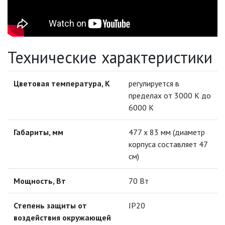
НОВОГОДНЕЕ ОСВЕЩЕНИЕ
ОТВЕРТКИ
Технические характеристики
ПАЯЛЬНОЕ ОБОРУДОВАНИЕ
Цветовая температура, К
регулируется в
ПОДВЕСНЫЕ ЛОФТ
пределах от 3000 К до
СВЕТИЛЬНИКИ
6000 К
ПОРТАТИВНЫЕ СОЛНЕЧНЫЕ
Габариты, мм
477 х 83 мм (диаметр
ЭЛЕКТРОСТАНЦИИ
корпуса составляет 47
см)
ПРОТИВОМОСКИТНЫЕ ЛАМПЫ
Мощность, Вт
70 Вт
РАЗЪЁМЫ, ПЕРЕХОДНИКИ, ТВ
ДЕЛИТЕЛИ
Степень защиты от
IP20
СЕТЕВЫЕ ФИЛЬТРЫ, СИЛОВЫЕ
воздействия окружающей
РАЗЪЕМЫ И УДЛИНИТЕЛИ,