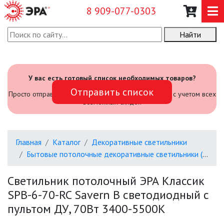
8 909-077-0303
Найти
О КОМПАНИИ
КАТАЛОГ
У вас есть готовый список необходимых товаров?
Отправить список
САДОВЫЙ ИНВЕНТАРЬ И
Просто отправьте его нам и мы посчитаем стоимость с учетом всех
ИНСТРУМЕНТЫ
возможных скидок
ПРОМЫШЛЕННЫЕ СВЕТИЛЬНИКИ
Главная
Каталог
Декоративные светильники
ОФИСНЫЕ ПОДВЕСНЫЕ
Бытовые потолочные декоративные светильники (SPB-6)
СВЕТИЛЬНИКИ «GEOMETRIA»
Светильник потолочный ЭРА Классик
ПРОЖЕКТОРЫ
SPB-6-70-RC Savern В светодиодный с
пультом ДУ, 70Вт 3400-5500К
ФОНАРИ