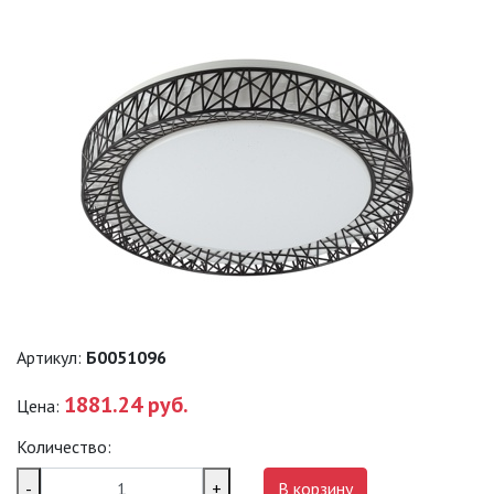
САДОВО-ПАРКОВЫЕ
СВЕТИЛЬНИКИ
САДОВЫЕ СВЕТИЛЬНИКИ
САДОВЫЕ ФАСАДНЫЕ
СВЕТИЛЬНИКИ
СВЕТИЛЬНИКИ ДЛЯ РОСТА
РАСТЕНИЙ (ФИТОСВЕТИЛЬНИКИ)
АКСЕССУАРЫ ДЛЯ
ЭЛЕКТРОМОНТАЖА
Артикул:
Б0051096
БАКТЕРИЦИДНЫЕ ЛАМПЫ
1881.24 руб.
Цена:
ДАТЧИКИ ДВИЖЕНИЯ И
ФОТОРЕЛЕ
Количество:
-
+
ДЕКОРАТИВНАЯ ПОДСВЕТКА
В корзину