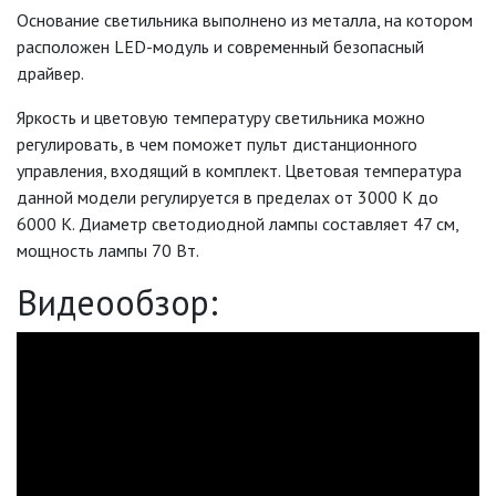
КАБЕЛЬ
Основание светильника выполнено из металла, на котором
расположен LED-модуль и современный безопасный
драйвер.
КЛЕЙКИЕ ЛЕНТЫ
Яркость и цветовую температуру светильника можно
ЛЕНТЫ СВЕТОДИОДНЫЕ (LED
регулировать, в чем поможет пульт дистанционного
ЛЕНТЫ)
управления, входящий в комплект. Цветовая температура
ЛИНЕЙНЫЕ СВЕТОДИОДНЫЕ
данной модели регулируется в пределах от 3000 К до
СВЕТИЛЬНИКИ
6000 К. Диаметр светодиодной лампы составляет 47 см,
мощность лампы 70 Вт.
ЛЮСТРЫ
Видеообзор:
МОДУЛЬНЫЕ СИСТЕМЫ
ОСВЕЩЕНИЯ (LED МОДУЛИ)
НАСТОЛЬНЫЕ СВЕТИЛЬНИКИ
НИЗКОВОЛЬТНОЕ
ОБОРУДОВАНИЕ