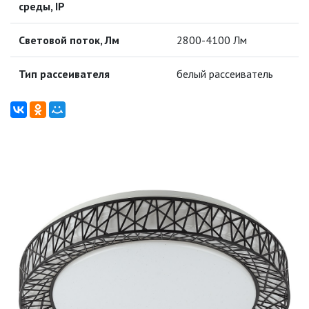
среды, IP
ТРОЙНИКИ И КОЛОДКИ, ВИЛКИ
СИСТЕМЫ ПОЛИВА
Световой поток, Лм
2800-4100 Лм
СТАБИЛИЗАТОРЫ НАПРЯЖЕНИЯ
Тип рассеивателя
белый рассеиватель
ТОЧЕЧНЫЕ СВЕТИЛЬНИКИ
УЛИЧНОЕ ОСВЕЩЕНИЕ НА
СОЛНЕЧНЫХ БАТАРЕЯХ
УЛИЧНЫЕ СВЕТИЛЬНИКИ
ФОНТАНЫ
ЭЛЕКТРОЗВОНКИ И АКСЕССУАРЫ
ЭЛЕКТРОУСТАНОВОЧНЫЕ