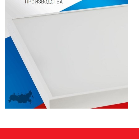
ПАЯЛЬНОЕ ОБОРУДОВАНИЕ
ПОДВЕСНЫЕ ЛОФТ
СВЕТИЛЬНИКИ
ПОРТАТИВНЫЕ СОЛНЕЧНЫЕ
ЭЛЕКТРОСТАНЦИИ
ПРОТИВОМОСКИТНЫЕ ЛАМПЫ
РАЗЪЁМЫ, ПЕРЕХОДНИКИ, ТВ
ДЕЛИТЕЛИ
СЕТЕВЫЕ ФИЛЬТРЫ, СИЛОВЫЕ
РАЗЪЕМЫ И УДЛИНИТЕЛИ,
ТРОЙНИКИ И КОЛОДКИ, ВИЛКИ
СИСТЕМЫ ПОЛИВА
СТАБИЛИЗАТОРЫ НАПРЯЖЕНИЯ