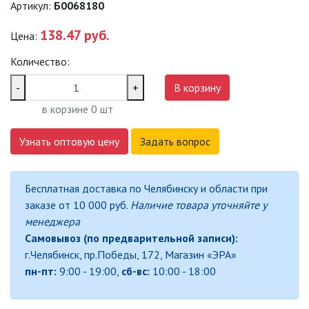
Артикул:
Б0068180
САДОВО-ПАРКОВЫЕ
СВЕТИЛЬНИКИ
138.47 руб.
Цена:
Количество:
САДОВЫЕ СВЕТИЛЬНИКИ
-
+
В корзину
САДОВЫЕ ФАСАДНЫЕ
в корзине
0
шт
СВЕТИЛЬНИКИ
СВЕТИЛЬНИКИ ДЛЯ РОСТА
Узнать оптовую цену
Задать вопрос
РАСТЕНИЙ (ФИТОСВЕТИЛЬНИКИ)
АКСЕССУАРЫ ДЛЯ
Бесплатная доставка по Челябинску и области при
ЭЛЕКТРОМОНТАЖА
заказе от 10 000 руб.
Наличие товара уточняйте у
менеджера
БАКТЕРИЦИДНЫЕ ЛАМПЫ
Самовывоз (по предварительной записи):
г.Челябинск, пр.Победы, 172, Магазин «ЭРА»
ДАТЧИКИ ДВИЖЕНИЯ И
пн-пт:
9:00 - 19:00,
сб-вс:
10:00 - 18:00
ФОТОРЕЛЕ
ДЕКОРАТИВНАЯ ПОДСВЕТКА