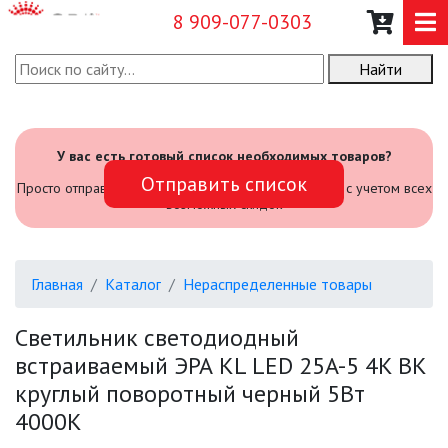
8 909-077-0303
Найти
О КОМПАНИИ
КАТАЛОГ
У вас есть готовый список необходимых товаров?
Отправить список
САДОВЫЙ ИНВЕНТАРЬ И
Просто отправьте его нам и мы посчитаем стоимость с учетом всех
ИНСТРУМЕНТЫ
возможных скидок
ПРОМЫШЛЕННЫЕ СВЕТИЛЬНИКИ
Главная
Каталог
Нераспределенные товары
ОФИСНЫЕ ПОДВЕСНЫЕ
СВЕТИЛЬНИКИ «GEOMETRIA»
Светильник светодиодный
встраиваемый ЭРА KL LED 25A-5 4K BK
ПРОЖЕКТОРЫ
круглый поворотный черный 5Вт
4000К
ФОНАРИ