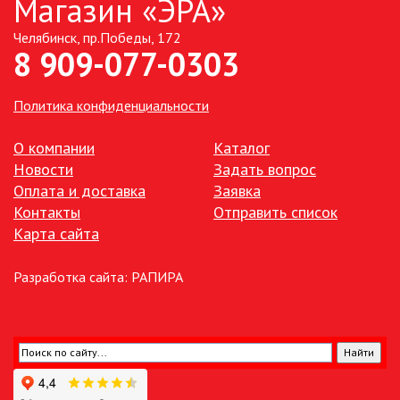
Магазин «ЭРА»
Челябинск, пр.Победы, 172
ТОЧЕЧНЫЕ СВЕТИЛЬНИКИ
8 909-077-0303
УЛИЧНОЕ ОСВЕЩЕНИЕ НА
СОЛНЕЧНЫХ БАТАРЕЯХ
Политика конфиденциальности
УЛИЧНЫЕ СВЕТИЛЬНИКИ
О компании
Каталог
Новости
Задать вопрос
Оплата и доставка
Заявка
ФОНТАНЫ
Контакты
Отправить список
Карта сайта
ЭЛЕКТРОЗВОНКИ И АКСЕССУАРЫ
Разработка сайта:
РАПИРА
ЭЛЕКТРОУСТАНОВОЧНЫЕ
ИЗДЕЛИЯ
ЭЛЕМЕНТЫ ПИТАНИЯ