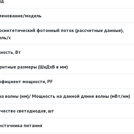
нд
менование/модель
синтетический фотонный поток (рассчетные данные),
оль/с
ность, Вт
ритные размеры (ШхДхВ в мм)
ффициент мощности, PF
а волны (нм)/ Мощность на данной длине волны (мВт/нм)
чество светодиодов, шт
источника питания