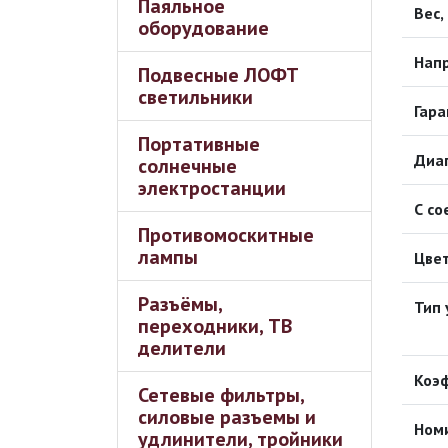
Паяльное
Вес,
оборудование
Напр
Подвесные ЛОФТ
светильники
Гара
Портативные
Диап
солнечные
электростанции
С с
Противомоскитные
лампы
Цвет
Разъёмы,
Тип 
переходники, ТВ
делители
Коэ
Сетевые фильтры,
силовые разъемы и
Номи
удлинители, тройники