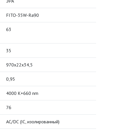
ЭРА
FITO-35W-Ra90
63
35
970х22х34,5
0,95
4000 K+660 nm
76
АС/DС (IC, изолированный)