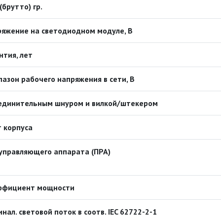
 (брутто) гр.
яжение на светодиодном модуле, В
нтия, лет
азон рабочего напряжения в сети, В
оединительным шнуром и вилкой/штекером
 корпуса
управляющего аппарата (ПРА)
ффициент мощности
нал. световой поток в соотв. IEC 62722-2-1