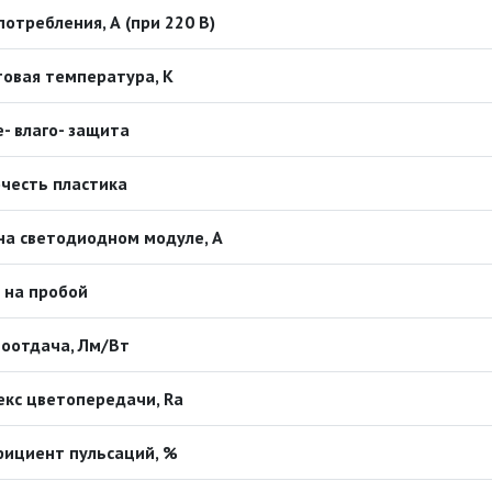
потребления, А (при 220 В)
овая температура, К
- влаго- защита
честь пластика
на светодиодном модуле, А
 на пробой
оотдача, Лм/Вт
кс цветопередачи, Ra
фициент пульсаций, %