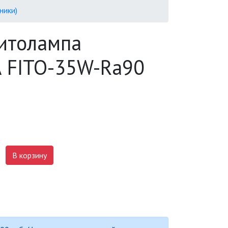
ники)
фитолампа
А FITO-35W-Ra90
В корзину