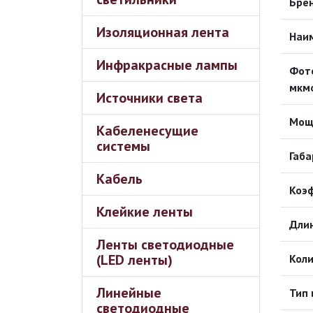
Бре
Изоляционная лента
Наи
Инфракрасные лампы
Фото
мкм
Источники света
Мощ
Кабеленесущие
системы
Габа
Кабель
Коэ
Клейкие ленты
Длин
Ленты светодиодные
(LED ленты)
Коли
Линейные
Тип 
светодиодные