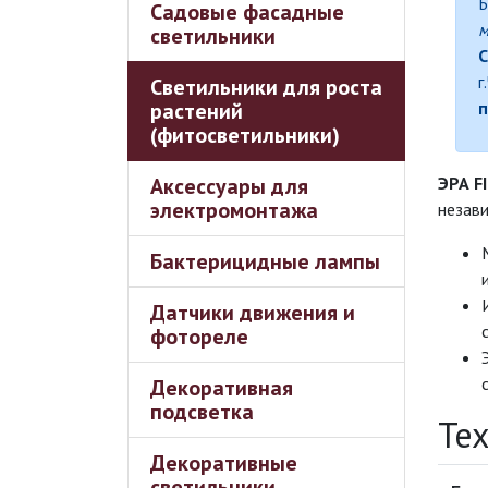
Б
Садовые фасадные
м
светильники
С
г
Светильники для роста
растений
п
(фитосветильники)
Аксессуары для
ЭРА F
электромонтажа
незави
Бактерицидные лампы
Датчики движения и
фотореле
Декоративная
подсветка
Те
Декоративные
светильники