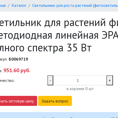
ная
Каталог
Светильники для роста растений (фитосветиль
етильник для растений 
етодиодная линейная ЭР
лного спектра 35 Вт
икул:
Б0069719
951.60 руб.
а:
ичество:
-
+
в корзине
0
шт
нать оптовую цену
Задать вопрос