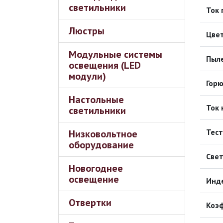
светильники
Ток 
Люстры
Цвет
Модульные системы
Пыле
освещения (LED
модули)
Горю
Настольные
Ток 
светильники
Тест
Низковольтное
оборудование
Свет
Новогоднее
освещение
Инде
Отвертки
Коэ