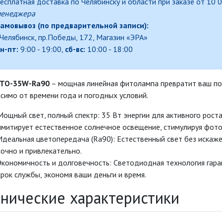
есплатная доставка по Челябинску и области при заказе от 10 
енеджера
амовывоз (по предварительной записи):
.Челябинск, пр.Победы, 172, Магазин «ЭРА»
н-пт:
9:00 - 19:00,
сб-вс:
10:00 - 18:00
ITO-35W-Ra90
– мощная линейная фитолампа превратит ваш под
симо от времени года и погодных условий.
Мощный свет, полный спектр: 35 Вт энергии для активного роста
имитирует естественное солнечное освещение, стимулируя фото
Идеальная цветопередача (Ra90): Естественный свет без искаж
сочно и привлекательно.
Экономичность и долговечность: Светодиодная технология гара
срок службы, экономя ваши деньги и время.
хнические характеристики