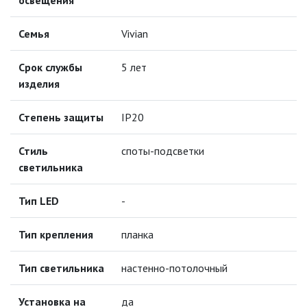
освещения
ТОЧЕЧНЫЕ СВЕТИЛЬНИКИ
Семья
Vivian
УЛИЧНОЕ ОСВЕЩЕНИЕ НА
Срок службы
5 лет
СОЛНЕЧНЫХ БАТАРЕЯХ
изделия
УЛИЧНЫЕ СВЕТИЛЬНИКИ
Степень защиты
IP20
ФОНТАНЫ
Стиль
споты-подсветки
светильника
ЭЛЕКТРОЗВОНКИ И АКСЕССУАРЫ
Тип LED
-
ЭЛЕКТРОУСТАНОВОЧНЫЕ
ИЗДЕЛИЯ
Тип крепления
планка
Тип светильника
настенно-потолочный
ЭЛЕМЕНТЫ ПИТАНИЯ
Установка на
да