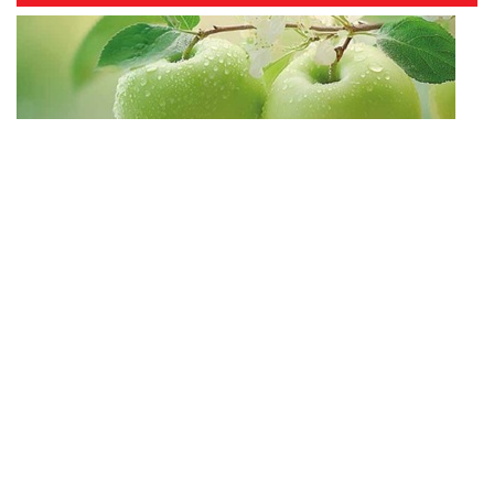
и ЭРА!