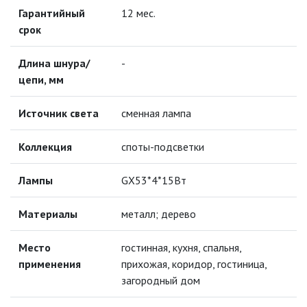
Гарантийный
12 мес.
ЛЕНТЫ)
срок
ЛИНЕЙНЫЕ СВЕТОДИОДНЫЕ
СВЕТИЛЬНИКИ
Длина шнура/
-
цепи, мм
ЛЮСТРЫ
Источник света
сменная лампа
МОДУЛЬНЫЕ СИСТЕМЫ
ОСВЕЩЕНИЯ (LED МОДУЛИ)
Коллекция
споты-подсветки
НАСТОЛЬНЫЕ СВЕТИЛЬНИКИ
Лампы
GX53*4*15Вт
НИЗКОВОЛЬТНОЕ
ОБОРУДОВАНИЕ
Материалы
металл; дерево
НОВОГОДНЕЕ ОСВЕЩЕНИЕ
Место
гостинная, кухня, спальня,
применения
прихожая, коридор, гостиница,
загородный дом
ОТВЕРТКИ