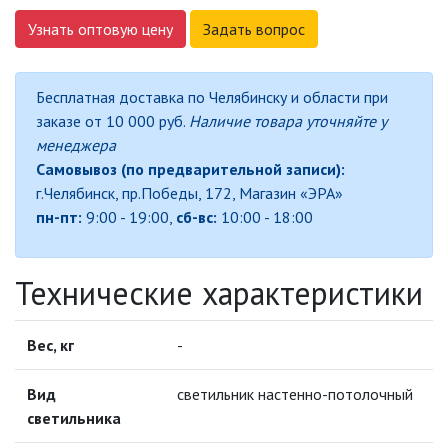
Узнать оптовую цену
Задать вопрос
ДЕКОРАТИВНЫЕ СВЕТИЛЬНИКИ
Бесплатная доставка по Челябинску и области при
ИЗОЛЯЦИОННАЯ ЛЕНТА
заказе от 10 000 руб.
Наличие товара уточняйте у
менеджера
Самовывоз (по предварительной записи):
ИНФРАКРАСНЫЕ ЛАМПЫ
г.Челябинск, пр.Победы, 172, Магазин «ЭРА»
пн-пт:
9:00 - 19:00,
сб-вс:
10:00 - 18:00
ИСТОЧНИКИ СВЕТА
Технические характеристики
КАБЕЛЕНЕСУЩИЕ СИСТЕМЫ
КАБЕЛЬ
Вес, кг
-
Вид
светильник настенно-потолочный
КЛЕЙКИЕ ЛЕНТЫ
светильника
ЛЕНТЫ СВЕТОДИОДНЫЕ (LED