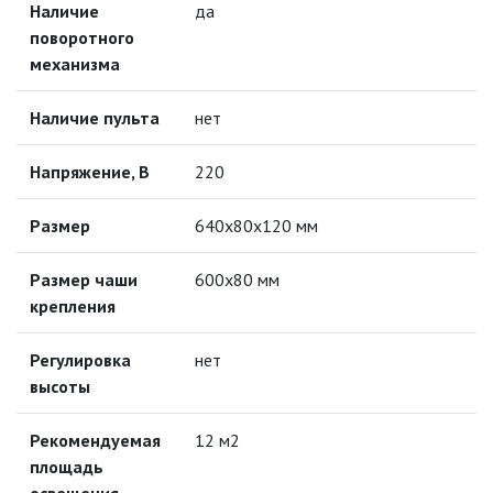
Наличие
да
ПАЯЛЬНОЕ ОБОРУДОВАНИЕ
поворотного
механизма
ПОДВЕСНЫЕ ЛОФТ
СВЕТИЛЬНИКИ
Наличие пульта
нет
ПОРТАТИВНЫЕ СОЛНЕЧНЫЕ
ЭЛЕКТРОСТАНЦИИ
Напряжение, В
220
ПРОТИВОМОСКИТНЫЕ ЛАМПЫ
Размеp
640х80х120 мм
РАЗЪЁМЫ, ПЕРЕХОДНИКИ, ТВ
Размер чаши
600х80 мм
ДЕЛИТЕЛИ
крепления
СЕТЕВЫЕ ФИЛЬТРЫ, СИЛОВЫЕ
РАЗЪЕМЫ И УДЛИНИТЕЛИ,
Регулировка
нет
ТРОЙНИКИ И КОЛОДКИ, ВИЛКИ
высоты
СИСТЕМЫ ПОЛИВА
Рекомендуемая
12 м2
площадь
СТАБИЛИЗАТОРЫ НАПРЯЖЕНИЯ