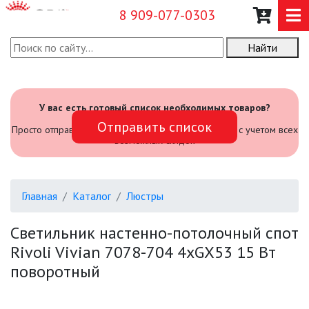
8 909-077-0303
Найти
О КОМПАНИИ
КАТАЛОГ
У вас есть готовый список необходимых товаров?
Отправить список
САДОВЫЙ ИНВЕНТАРЬ И
Просто отправьте его нам и мы посчитаем стоимость с учетом всех
ИНСТРУМЕНТЫ
возможных скидок
ПРОМЫШЛЕННЫЕ СВЕТИЛЬНИКИ
Главная
Каталог
Люстры
ОФИСНЫЕ ПОДВЕСНЫЕ
СВЕТИЛЬНИКИ «GEOMETRIA»
Светильник настенно-потолочный спот
Rivoli Vivian 7078-704 4хGX53 15 Вт
ПРОЖЕКТОРЫ
поворотный
ФОНАРИ