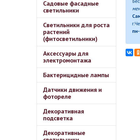
Бес
Садовые фасадные
ме
светильники
Сам
г.Ч
Светильники для роста
растений
пн-
(фитосветильники)
Аксессуары для
электромонтажа
Бактерицидные лампы
Датчики движения и
фотореле
Декоративная
подсветка
Декоративные
светильники