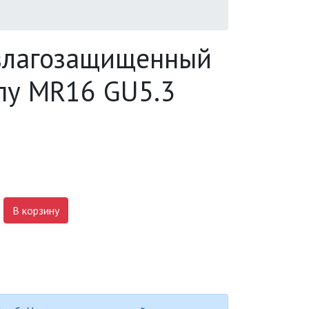
влагозащищенный
пу MR16 GU5.3
В корзину