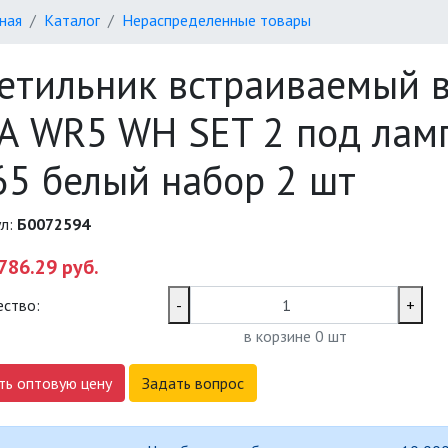
ная
Каталог
Нераспределенные товары
етильник встраиваемый 
А WR5 WH SET 2 под лам
65 белый набор 2 шт
ул:
Б0072594
786.29 руб.
ество:
-
+
в корзине
0
шт
ть оптовую цену
Задать вопрос