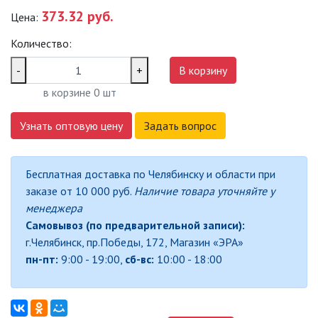
373.32 руб.
Цена:
САДОВО-ПАРКОВЫЕ
СВЕТИЛЬНИКИ
Количество:
САДОВЫЕ СВЕТИЛЬНИКИ
-
+
В корзину
в корзине
0
шт
САДОВЫЕ ФАСАДНЫЕ
СВЕТИЛЬНИКИ
Узнать оптовую цену
Задать вопрос
СВЕТИЛЬНИКИ ДЛЯ РОСТА
РАСТЕНИЙ (ФИТОСВЕТИЛЬНИКИ)
Бесплатная доставка по Челябинску и области при
АКСЕССУАРЫ ДЛЯ
заказе от 10 000 руб.
Наличие товара уточняйте у
ЭЛЕКТРОМОНТАЖА
менеджера
Самовывоз (по предварительной записи):
БАКТЕРИЦИДНЫЕ ЛАМПЫ
г.Челябинск, пр.Победы, 172, Магазин «ЭРА»
пн-пт:
9:00 - 19:00,
сб-вс:
10:00 - 18:00
ДАТЧИКИ ДВИЖЕНИЯ И
ФОТОРЕЛЕ
ДЕКОРАТИВНАЯ ПОДСВЕТКА