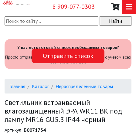
8 909-077-0303
Найти
О КОМПАНИИ
КАТАЛОГ
У вас есть готовый список необходимых товаров?
Отправить список
САДОВЫЙ ИНВЕНТАРЬ И
Просто отправьте его нам и мы посчитаем стоимость с учетом всех
ИНСТРУМЕНТЫ
возможных скидок
ПРОМЫШЛЕННЫЕ СВЕТИЛЬНИКИ
Главная
Каталог
Нераспределенные товары
ОФИСНЫЕ ПОДВЕСНЫЕ
СВЕТИЛЬНИКИ «GEOMETRIA»
Светильник встраиваемый
влагозащищенный ЭРА WR11 BK под
ПРОЖЕКТОРЫ
лампу MR16 GU5.3 IP44 черный
ФОНАРИ
Артикул:
Б0071734