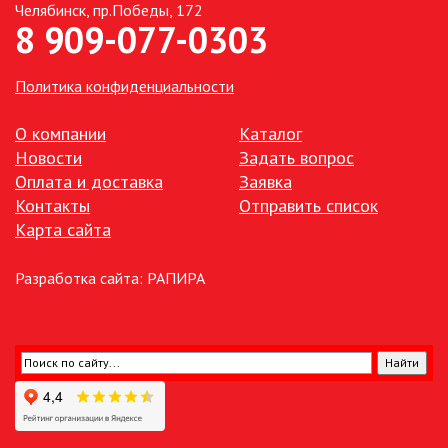
Челябинск, пр.Победы, 172
8 909-077-0303
ПАЯЛЬНОЕ ОБОРУДОВАНИЕ
ПОДВЕСНЫЕ ЛОФТ
Политика конфиденциальности
СВЕТИЛЬНИКИ
ПОРТАТИВНЫЕ СОЛНЕЧНЫЕ
О компании
Каталог
ЭЛЕКТРОСТАНЦИИ
Новости
Задать вопрос
Оплата и доставка
Заявка
ПРОТИВОМОСКИТНЫЕ ЛАМПЫ
Контакты
Отправить список
Карта сайта
РАЗЪЁМЫ, ПЕРЕХОДНИКИ, ТВ
ДЕЛИТЕЛИ
Разработка сайта:
РАПИРА
СЕТЕВЫЕ ФИЛЬТРЫ, СИЛОВЫЕ
РАЗЪЕМЫ И УДЛИНИТЕЛИ,
ТРОЙНИКИ И КОЛОДКИ, ВИЛКИ
СИСТЕМЫ ПОЛИВА
СТАБИЛИЗАТОРЫ НАПРЯЖЕНИЯ