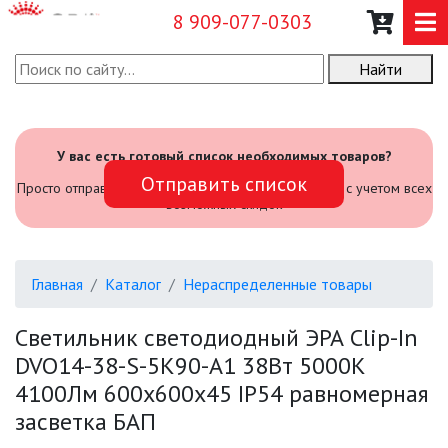
8 909-077-0303
Найти
О КОМПАНИИ
КАТАЛОГ
У вас есть готовый список необходимых товаров?
Отправить список
САДОВЫЙ ИНВЕНТАРЬ И
Просто отправьте его нам и мы посчитаем стоимость с учетом всех
ИНСТРУМЕНТЫ
возможных скидок
ПРОМЫШЛЕННЫЕ СВЕТИЛЬНИКИ
Главная
Каталог
Нераспределенные товары
ОФИСНЫЕ ПОДВЕСНЫЕ
СВЕТИЛЬНИКИ «GEOMETRIA»
Светильник светодиодный ЭРА Clip-In
DVO14-38-S-5K90-A1 38Вт 5000K
ПРОЖЕКТОРЫ
4100Лм 600х600х45 IP54 равномерная
засветка БАП
ФОНАРИ