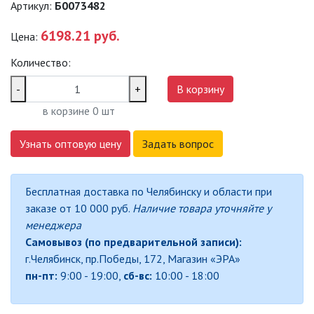
Артикул:
Б0073482
САДОВО-ПАРКОВЫЕ
СВЕТИЛЬНИКИ
6198.21 руб.
Цена:
Количество:
САДОВЫЕ СВЕТИЛЬНИКИ
-
+
В корзину
САДОВЫЕ ФАСАДНЫЕ
в корзине
0
шт
СВЕТИЛЬНИКИ
СВЕТИЛЬНИКИ ДЛЯ РОСТА
Узнать оптовую цену
Задать вопрос
РАСТЕНИЙ (ФИТОСВЕТИЛЬНИКИ)
АКСЕССУАРЫ ДЛЯ
Бесплатная доставка по Челябинску и области при
ЭЛЕКТРОМОНТАЖА
заказе от 10 000 руб.
Наличие товара уточняйте у
менеджера
БАКТЕРИЦИДНЫЕ ЛАМПЫ
Самовывоз (по предварительной записи):
г.Челябинск, пр.Победы, 172, Магазин «ЭРА»
ДАТЧИКИ ДВИЖЕНИЯ И
пн-пт:
9:00 - 19:00,
сб-вс:
10:00 - 18:00
ФОТОРЕЛЕ
ДЕКОРАТИВНАЯ ПОДСВЕТКА