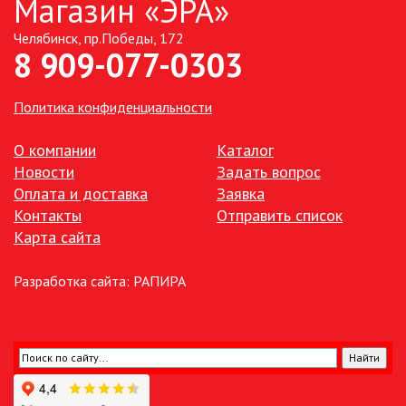
Магазин «ЭРА»
Челябинск, пр.Победы, 172
ТОЧЕЧНЫЕ СВЕТИЛЬНИКИ
8 909-077-0303
УЛИЧНОЕ ОСВЕЩЕНИЕ НА
СОЛНЕЧНЫХ БАТАРЕЯХ
Политика конфиденциальности
УЛИЧНЫЕ СВЕТИЛЬНИКИ
О компании
Каталог
Новости
Задать вопрос
Оплата и доставка
Заявка
ФОНТАНЫ
Контакты
Отправить список
Карта сайта
ЭЛЕКТРОЗВОНКИ И АКСЕССУАРЫ
Разработка сайта:
РАПИРА
ЭЛЕКТРОУСТАНОВОЧНЫЕ
ИЗДЕЛИЯ
ЭЛЕМЕНТЫ ПИТАНИЯ