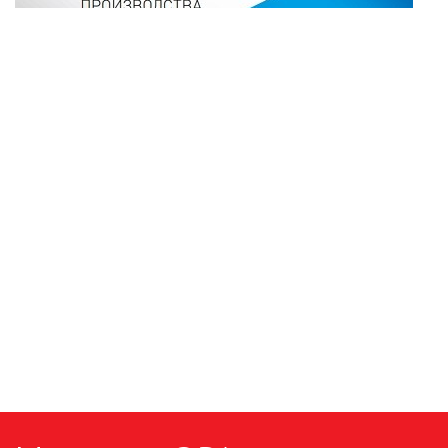
ПАЯЛЬНОЕ ОБОРУДОВАНИЕ
ПОДВЕСНЫЕ ЛОФТ
СВЕТИЛЬНИКИ
ПОРТАТИВНЫЕ СОЛНЕЧНЫЕ
ЭЛЕКТРОСТАНЦИИ
ПРОТИВОМОСКИТНЫЕ ЛАМПЫ
РАЗЪЁМЫ, ПЕРЕХОДНИКИ, ТВ
ДЕЛИТЕЛИ
СЕТЕВЫЕ ФИЛЬТРЫ, СИЛОВЫЕ
РАЗЪЕМЫ И УДЛИНИТЕЛИ,
ТРОЙНИКИ И КОЛОДКИ, ВИЛКИ
СИСТЕМЫ ПОЛИВА
СТАБИЛИЗАТОРЫ НАПРЯЖЕНИЯ