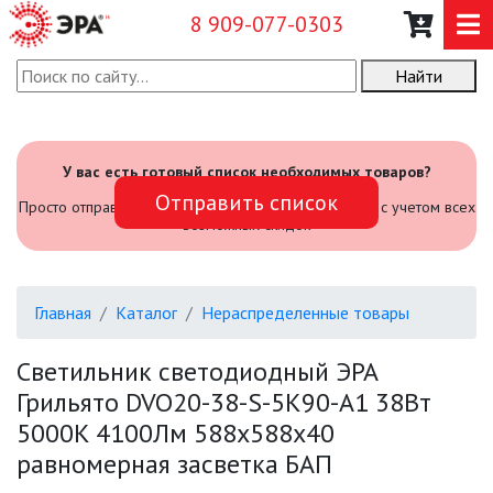
8 909-077-0303
Найти
О КОМПАНИИ
КАТАЛОГ
У вас есть готовый список необходимых товаров?
Отправить список
САДОВЫЙ ИНВЕНТАРЬ И
Просто отправьте его нам и мы посчитаем стоимость с учетом всех
ИНСТРУМЕНТЫ
возможных скидок
ПРОМЫШЛЕННЫЕ СВЕТИЛЬНИКИ
Главная
Каталог
Нераспределенные товары
ОФИСНЫЕ ПОДВЕСНЫЕ
СВЕТИЛЬНИКИ «GEOMETRIA»
Светильник светодиодный ЭРА
Грильято DVO20-38-S-5K90-A1 38Вт
ПРОЖЕКТОРЫ
5000K 4100Лм 588х588х40
равномерная засветка БАП
ФОНАРИ