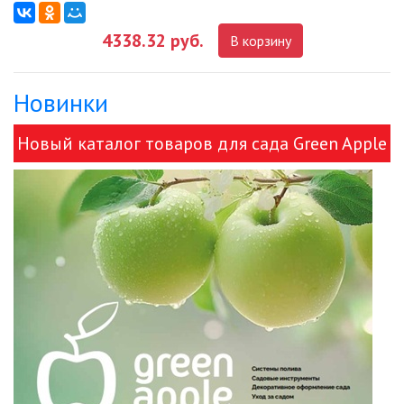
4338.32 руб.
В корзину
ДЕКОРАТИВНЫЕ СВЕТИЛЬНИКИ
Новинки
ИЗОЛЯЦИОННАЯ ЛЕНТА
Новый каталог товаров для сада Green Apple
ИНФРАКРАСНЫЕ ЛАМПЫ
и ЭРА!
ИСТОЧНИКИ СВЕТА
КАБЕЛЕНЕСУЩИЕ СИСТЕМЫ
КАБЕЛЬ
КЛЕЙКИЕ ЛЕНТЫ
ЛЕНТЫ СВЕТОДИОДНЫЕ (LED