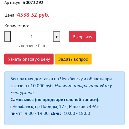
Артикул:
Б0073292
САДОВО-ПАРКОВЫЕ
СВЕТИЛЬНИКИ
4338.32 руб.
Цена:
Количество:
САДОВЫЕ СВЕТИЛЬНИКИ
-
+
В корзину
САДОВЫЕ ФАСАДНЫЕ
в корзине
0
шт
СВЕТИЛЬНИКИ
СВЕТИЛЬНИКИ ДЛЯ РОСТА
Узнать оптовую цену
Задать вопрос
РАСТЕНИЙ (ФИТОСВЕТИЛЬНИКИ)
АКСЕССУАРЫ ДЛЯ
Бесплатная доставка по Челябинску и области при
ЭЛЕКТРОМОНТАЖА
заказе от 10 000 руб.
Наличие товара уточняйте у
менеджера
БАКТЕРИЦИДНЫЕ ЛАМПЫ
Самовывоз (по предварительной записи):
г.Челябинск, пр.Победы, 172, Магазин «ЭРА»
ДАТЧИКИ ДВИЖЕНИЯ И
пн-пт:
9:00 - 19:00,
сб-вс:
10:00 - 18:00
ФОТОРЕЛЕ
ДЕКОРАТИВНАЯ ПОДСВЕТКА