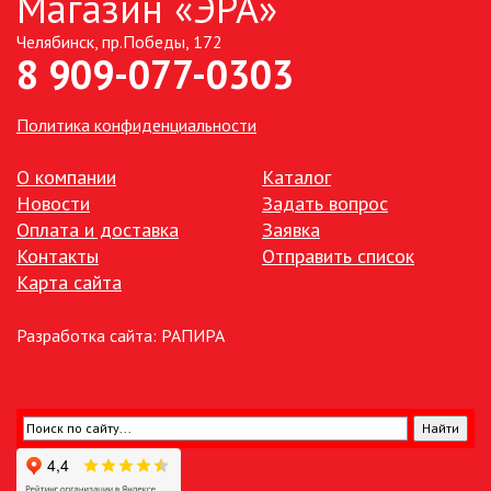
Магазин «ЭРА»
ПАЯЛЬНОЕ ОБОРУДОВАНИЕ
Челябинск, пр.Победы, 172
8 909-077-0303
ПОДВЕСНЫЕ ЛОФТ
СВЕТИЛЬНИКИ
Политика конфиденциальности
ПОРТАТИВНЫЕ СОЛНЕЧНЫЕ
ЭЛЕКТРОСТАНЦИИ
О компании
Каталог
Новости
Задать вопрос
ПРОТИВОМОСКИТНЫЕ ЛАМПЫ
Оплата и доставка
Заявка
Контакты
Отправить список
РАЗЪЁМЫ, ПЕРЕХОДНИКИ, ТВ
Карта сайта
ДЕЛИТЕЛИ
СЕТЕВЫЕ ФИЛЬТРЫ, СИЛОВЫЕ
Разработка сайта:
РАПИРА
РАЗЪЕМЫ И УДЛИНИТЕЛИ,
ТРОЙНИКИ И КОЛОДКИ, ВИЛКИ
СИСТЕМЫ ПОЛИВА
СТАБИЛИЗАТОРЫ НАПРЯЖЕНИЯ