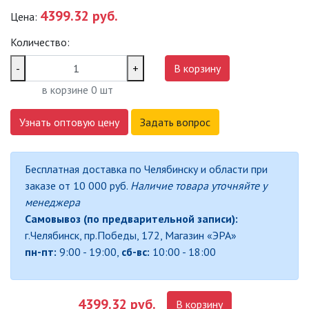
4399.32 руб.
Цена:
САДОВО-ПАРКОВЫЕ
СВЕТИЛЬНИКИ
Количество:
САДОВЫЕ СВЕТИЛЬНИКИ
-
+
В корзину
в корзине
0
шт
САДОВЫЕ ФАСАДНЫЕ
СВЕТИЛЬНИКИ
Узнать оптовую цену
Задать вопрос
СВЕТИЛЬНИКИ ДЛЯ РОСТА
РАСТЕНИЙ (ФИТОСВЕТИЛЬНИКИ)
Бесплатная доставка по Челябинску и области при
АКСЕССУАРЫ ДЛЯ
заказе от 10 000 руб.
Наличие товара уточняйте у
ЭЛЕКТРОМОНТАЖА
менеджера
Самовывоз (по предварительной записи):
БАКТЕРИЦИДНЫЕ ЛАМПЫ
г.Челябинск, пр.Победы, 172, Магазин «ЭРА»
пн-пт:
9:00 - 19:00,
сб-вс:
10:00 - 18:00
ДАТЧИКИ ДВИЖЕНИЯ И
ФОТОРЕЛЕ
4399.32 руб.
В корзину
ДЕКОРАТИВНАЯ ПОДСВЕТКА