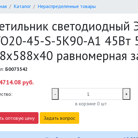
ная
Каталог
Нераспределенные товары
етильник светодиодный Э
O20-45-S-5K90-A1 45Вт
8х588х40 равномерная з
ул:
Б0073542
4714.08 руб.
ество:
-
+
в корзине
0
шт
ть оптовую цену
Задать вопрос