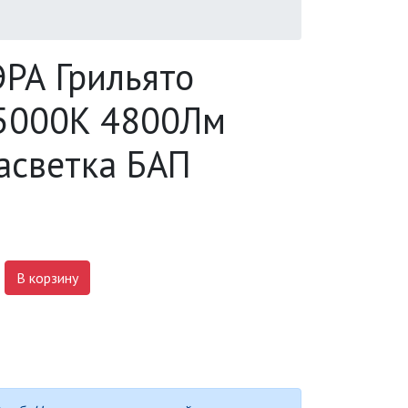
РА Грильято
 5000K 4800Лм
асветка БАП
В корзину