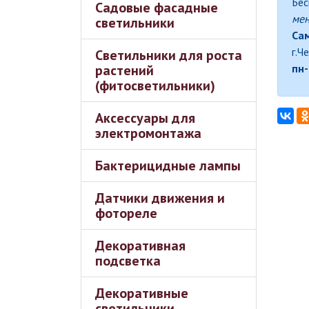
Бес
Садовые фасадные
ме
светильники
Сам
г.Ч
Светильники для роста
растений
пн-
(фитосветильники)
Аксессуары для
электромонтажа
Бактерицидные лампы
Датчики движения и
фотореле
Декоративная
подсветка
Декоративные
светильники