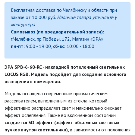
Бесплатная доставка по Челябинску и области при
ДЕКОРАТИВНЫЕ СВЕТИЛЬНИКИ
заказе от 10 000 руб.
Наличие товара уточняйте у
менеджера
БЫТОВЫЕ ПОТОЛОЧНЫЕ
Самовывоз (по предварительной записи):
ДЕКОРАТИВНЫЕ СВЕТИЛЬНИКИ
г.Челябинск, пр.Победы, 172, Магазин «ЭРА»
(SPB-6)
пн-пт:
9:00 - 19:00,
сб-вс:
10:00 - 18:00
ЭРА МОДЕРН
ЭРА SPB-6-60-RC - накладной потолочный светильник
ИЗОЛЯЦИОННАЯ ЛЕНТА
LOCUS RGB. Модель подойдет для создания основного
освещения в помещении.
ИНФРАКРАСНЫЕ ЛАМПЫ
Модель оснащена современным призматическим
рассеивателем, выполненным из стекла, который
ИСТОЧНИКИ СВЕТА
эффективно распределяет свет и максимально снижает
эффект ослепления. Также во включенном состоянии
КАБЕЛЕНЕСУЩИЕ СИСТЕМЫ
создается 3D эффект (эффект объемных световых
пучков внутри светильника)
, в зависимости от положения