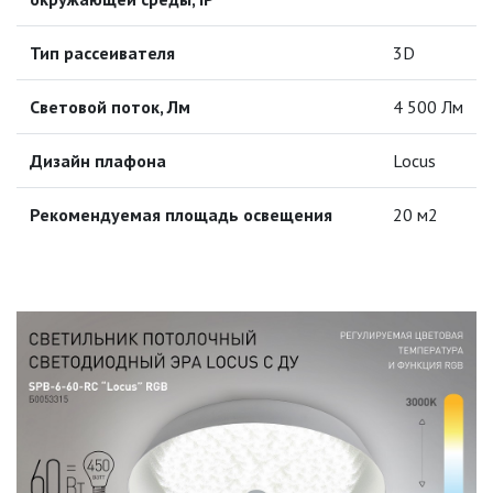
ТРОЙНИКИ И КОЛОДКИ, ВИЛКИ
СИСТЕМЫ ПОЛИВА
Тип рассеивателя
3D
Световой поток, Лм
4 500 Лм
СТАБИЛИЗАТОРЫ НАПРЯЖЕНИЯ
Дизайн плафона
Locus
ТОЧЕЧНЫЕ СВЕТИЛЬНИКИ
Рекомендуемая площадь освещения
20 м2
УЛИЧНОЕ ОСВЕЩЕНИЕ НА
СОЛНЕЧНЫХ БАТАРЕЯХ
УЛИЧНЫЕ СВЕТИЛЬНИКИ
ФОНТАНЫ
ЭЛЕКТРОЗВОНКИ И АКСЕССУАРЫ
ЭЛЕКТРОУСТАНОВОЧНЫЕ