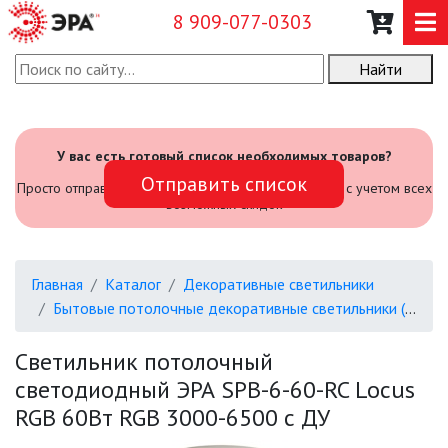
8 909-077-0303
Найти
О КОМПАНИИ
КАТАЛОГ
У вас есть готовый список необходимых товаров?
Отправить список
САДОВЫЙ ИНВЕНТАРЬ И
Просто отправьте его нам и мы посчитаем стоимость с учетом всех
ИНСТРУМЕНТЫ
возможных скидок
ПРОМЫШЛЕННЫЕ СВЕТИЛЬНИКИ
Главная
Каталог
Декоративные светильники
ОФИСНЫЕ ПОДВЕСНЫЕ
Бытовые потолочные декоративные светильники (SPB-6)
СВЕТИЛЬНИКИ «GEOMETRIA»
Светильник потолочный
ПРОЖЕКТОРЫ
светодиодный ЭРА SPB-6-60-RC Locus
RGB 60Вт RGB 3000-6500 с ДУ
ФОНАРИ