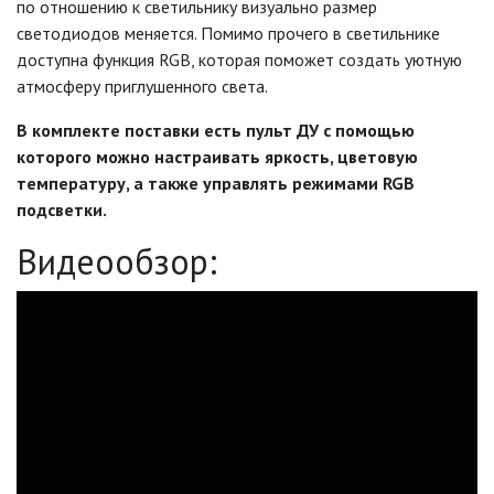
по отношению к светильнику визуально размер
КАБЕЛЬ
светодиодов меняется. Помимо прочего в светильнике
доступна функция RGB, которая поможет создать уютную
КЛЕЙКИЕ ЛЕНТЫ
атмосферу приглушенного света.
ЛЕНТЫ СВЕТОДИОДНЫЕ (LED
В комплекте поставки есть пульт ДУ с помощью
ЛЕНТЫ)
которого можно настраивать яркость, цветовую
температуру, а также управлять режимами RGB
ЛИНЕЙНЫЕ СВЕТОДИОДНЫЕ
подсветки.
СВЕТИЛЬНИКИ
Видеообзор:
ЛЮСТРЫ
МОДУЛЬНЫЕ СИСТЕМЫ
ОСВЕЩЕНИЯ (LED МОДУЛИ)
НАСТОЛЬНЫЕ СВЕТИЛЬНИКИ
НИЗКОВОЛЬТНОЕ
ОБОРУДОВАНИЕ