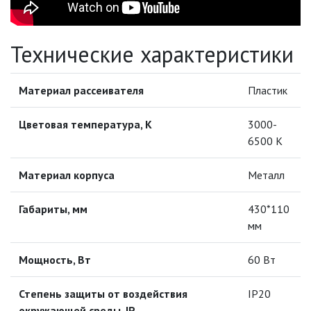
НОВОГОДНЕЕ ОСВЕЩЕНИЕ
Технические характеристики
ОТВЕРТКИ
Материал рассеивателя
Пластик
ПАЯЛЬНОЕ ОБОРУДОВАНИЕ
Цветовая температура, К
3000-
ПОДВЕСНЫЕ ЛОФТ
6500 К
СВЕТИЛЬНИКИ
ПОРТАТИВНЫЕ СОЛНЕЧНЫЕ
Материал корпуса
Металл
ЭЛЕКТРОСТАНЦИИ
Габариты, мм
430*110
ПРОТИВОМОСКИТНЫЕ ЛАМПЫ
мм
РАЗЪЁМЫ, ПЕРЕХОДНИКИ, ТВ
Мощность, Вт
60 Вт
ДЕЛИТЕЛИ
СЕТЕВЫЕ ФИЛЬТРЫ, СИЛОВЫЕ
Степень защиты от воздействия
IP20
РАЗЪЕМЫ И УДЛИНИТЕЛИ,
окружающей среды, IP