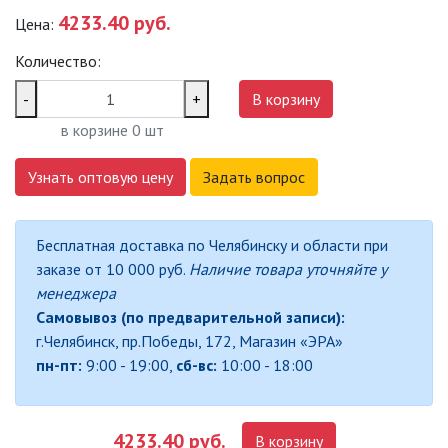
4233.40 руб.
Цена:
САДОВО-ПАРКОВЫЕ
СВЕТИЛЬНИКИ
Количество:
САДОВЫЕ СВЕТИЛЬНИКИ
-
+
В корзину
в корзине
0
шт
САДОВЫЕ ФАСАДНЫЕ
СВЕТИЛЬНИКИ
Узнать оптовую цену
Задать вопрос
СВЕТИЛЬНИКИ ДЛЯ РОСТА
РАСТЕНИЙ (ФИТОСВЕТИЛЬНИКИ)
Бесплатная доставка по Челябинску и области при
АКСЕССУАРЫ ДЛЯ
заказе от 10 000 руб.
Наличие товара уточняйте у
ЭЛЕКТРОМОНТАЖА
менеджера
Самовывоз (по предварительной записи):
БАКТЕРИЦИДНЫЕ ЛАМПЫ
г.Челябинск, пр.Победы, 172, Магазин «ЭРА»
пн-пт:
9:00 - 19:00,
сб-вс:
10:00 - 18:00
ДАТЧИКИ ДВИЖЕНИЯ И
ФОТОРЕЛЕ
4233.40 руб.
В корзину
ДЕКОРАТИВНАЯ ПОДСВЕТКА