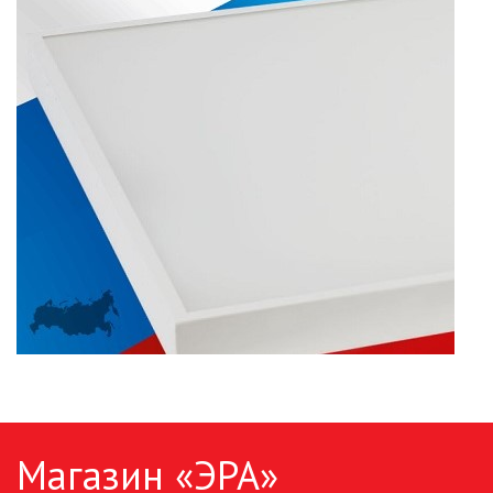
ПАЯЛЬНОЕ ОБОРУДОВАНИЕ
ПОДВЕСНЫЕ ЛОФТ
СВЕТИЛЬНИКИ
ПОРТАТИВНЫЕ СОЛНЕЧНЫЕ
ЭЛЕКТРОСТАНЦИИ
ПРОТИВОМОСКИТНЫЕ ЛАМПЫ
РАЗЪЁМЫ, ПЕРЕХОДНИКИ, ТВ
ДЕЛИТЕЛИ
СЕТЕВЫЕ ФИЛЬТРЫ, СИЛОВЫЕ
РАЗЪЕМЫ И УДЛИНИТЕЛИ,
ТРОЙНИКИ И КОЛОДКИ, ВИЛКИ
СИСТЕМЫ ПОЛИВА
Магазин «ЭРА»
СТАБИЛИЗАТОРЫ НАПРЯЖЕНИЯ