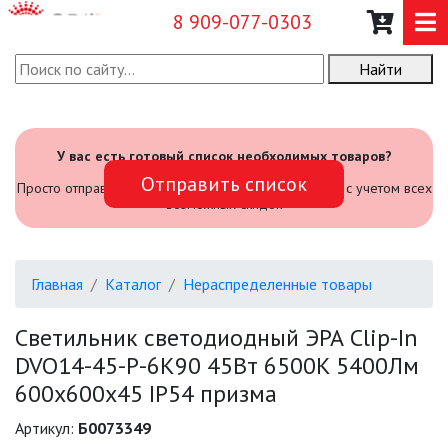
8 909-077-0303
Найти
О КОМПАНИИ
КАТАЛОГ
У вас есть готовый список необходимых товаров?
Отправить список
САДОВЫЙ ИНВЕНТАРЬ И
Просто отправьте его нам и мы посчитаем стоимость с учетом всех
ИНСТРУМЕНТЫ
возможных скидок
ПРОМЫШЛЕННЫЕ СВЕТИЛЬНИКИ
Главная
Каталог
Нераспределенные товары
ОФИСНЫЕ ПОДВЕСНЫЕ
СВЕТИЛЬНИКИ «GEOMETRIA»
Светильник светодиодный ЭРА Clip-In
DVO14-45-P-6K90 45Вт 6500K 5400Лм
ПРОЖЕКТОРЫ
600х600х45 IP54 призма
ФОНАРИ
Артикул:
Б0073349