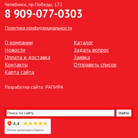
Челябинск, пр.Победы, 172
8 909-077-0303
ТОЧЕЧНЫЕ СВЕТИЛЬНИКИ
УЛИЧНОЕ ОСВЕЩЕНИЕ НА
Политика конфиденциальности
СОЛНЕЧНЫХ БАТАРЕЯХ
О компании
Каталог
УЛИЧНЫЕ СВЕТИЛЬНИКИ
Новости
Задать вопрос
Оплата и доставка
Заявка
Контакты
Отправить список
ФОНТАНЫ
Карта сайта
ЭЛЕКТРОЗВОНКИ И АКСЕССУАРЫ
Разработка сайта:
РАПИРА
ЭЛЕКТРОУСТАНОВОЧНЫЕ
ИЗДЕЛИЯ
ЭЛЕМЕНТЫ ПИТАНИЯ