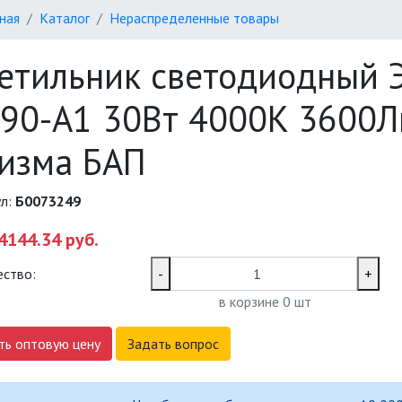
ная
Каталог
Нераспределенные товары
етильник светодиодный 
90-A1 30Вт 4000K 3600
изма БАП
ул:
Б0073249
4144.34 руб.
ество:
-
+
в корзине
0
шт
ть оптовую цену
Задать вопрос