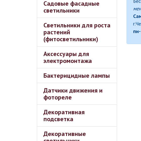
Бес
Садовые фасадные
ме
светильники
Сам
г.Ч
Светильники для роста
растений
пн-
(фитосветильники)
Аксессуары для
электромонтажа
Бактерицидные лампы
Датчики движения и
фотореле
Декоративная
подсветка
Декоративные
светильники