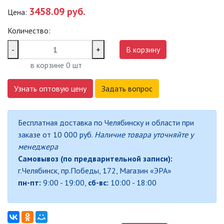
3458.09 руб.
Цена:
САДОВО-ПАРКОВЫЕ
СВЕТИЛЬНИКИ
Количество:
САДОВЫЕ СВЕТИЛЬНИКИ
-
+
В корзину
в корзине
0
шт
САДОВЫЕ ФАСАДНЫЕ
СВЕТИЛЬНИКИ
Узнать оптовую цену
Задать вопрос
СВЕТИЛЬНИКИ ДЛЯ РОСТА
РАСТЕНИЙ (ФИТОСВЕТИЛЬНИКИ)
Бесплатная доставка по Челябинску и области при
АКСЕССУАРЫ ДЛЯ
заказе от 10 000 руб.
Наличие товара уточняйте у
ЭЛЕКТРОМОНТАЖА
менеджера
Самовывоз (по предварительной записи):
БАКТЕРИЦИДНЫЕ ЛАМПЫ
г.Челябинск, пр.Победы, 172, Магазин «ЭРА»
пн-пт:
9:00 - 19:00,
сб-вс:
10:00 - 18:00
ДАТЧИКИ ДВИЖЕНИЯ И
ФОТОРЕЛЕ
ДЕКОРАТИВНАЯ ПОДСВЕТКА