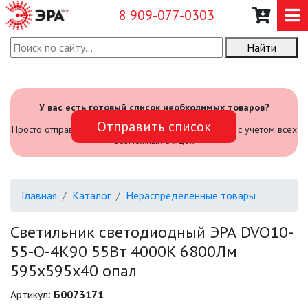
8 909-077-0303
Найти
О КОМПАНИИ
КАТАЛОГ
У вас есть готовый список необходимых товаров?
Отправить список
САДОВЫЙ ИНВЕНТАРЬ И
Просто отправьте его нам и мы посчитаем стоимость с учетом всех
ИНСТРУМЕНТЫ
возможных скидок
ПРОМЫШЛЕННЫЕ СВЕТИЛЬНИКИ
Главная
Каталог
Нераспределенные товары
ОФИСНЫЕ ПОДВЕСНЫЕ
СВЕТИЛЬНИКИ «GEOMETRIA»
Светильник светодиодный ЭРА DVO10-
55-O-4K90 55Вт 4000K 6800Лм
ПРОЖЕКТОРЫ
595х595х40 опал
ФОНАРИ
Артикул:
Б0073171