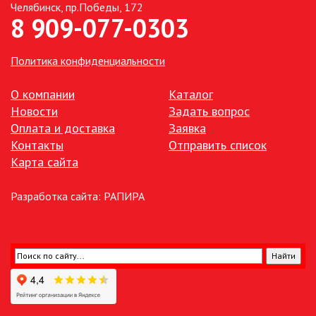
Челябинск, пр.Победы, 172
8 909-077-0303
ПАЯЛЬНОЕ ОБОРУДОВАНИЕ
ПОДВЕСНЫЕ ЛОФТ
Политика конфиденциальности
СВЕТИЛЬНИКИ
ПОРТАТИВНЫЕ СОЛНЕЧНЫЕ
О компании
Каталог
ЭЛЕКТРОСТАНЦИИ
Новости
Задать вопрос
Оплата и доставка
Заявка
ПРОТИВОМОСКИТНЫЕ ЛАМПЫ
Контакты
Отправить список
Карта сайта
РАЗЪЁМЫ, ПЕРЕХОДНИКИ, ТВ
ДЕЛИТЕЛИ
Разработка сайта:
РАПИРА
СЕТЕВЫЕ ФИЛЬТРЫ, СИЛОВЫЕ
РАЗЪЕМЫ И УДЛИНИТЕЛИ,
ТРОЙНИКИ И КОЛОДКИ, ВИЛКИ
СИСТЕМЫ ПОЛИВА
СТАБИЛИЗАТОРЫ НАПРЯЖЕНИЯ