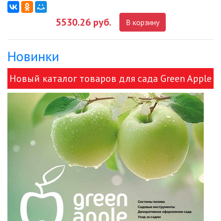
5530.26 руб.
В корзину
ДЕКОРАТИВНЫЕ СВЕТИЛЬНИКИ
Новинки
ИЗОЛЯЦИОННАЯ ЛЕНТА
Новый каталог товаров для сада Green Apple
ИНФРАКРАСНЫЕ ЛАМПЫ
и ЭРА!
ИСТОЧНИКИ СВЕТА
КАБЕЛЕНЕСУЩИЕ СИСТЕМЫ
КАБЕЛЬ
КЛЕЙКИЕ ЛЕНТЫ
ЛЕНТЫ СВЕТОДИОДНЫЕ (LED