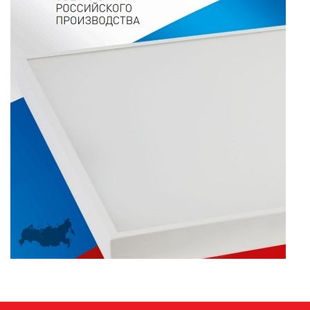
ПАЯЛЬНОЕ ОБОРУДОВАНИЕ
ПОДВЕСНЫЕ ЛОФТ
СВЕТИЛЬНИКИ
ПОРТАТИВНЫЕ СОЛНЕЧНЫЕ
ЭЛЕКТРОСТАНЦИИ
ПРОТИВОМОСКИТНЫЕ ЛАМПЫ
РАЗЪЁМЫ, ПЕРЕХОДНИКИ, ТВ
ДЕЛИТЕЛИ
СЕТЕВЫЕ ФИЛЬТРЫ, СИЛОВЫЕ
РАЗЪЕМЫ И УДЛИНИТЕЛИ,
ТРОЙНИКИ И КОЛОДКИ, ВИЛКИ
СИСТЕМЫ ПОЛИВА
СТАБИЛИЗАТОРЫ НАПРЯЖЕНИЯ