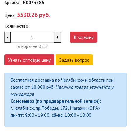
Артикул:
Б0073286
САДОВО-ПАРКОВЫЕ
СВЕТИЛЬНИКИ
5530.26 руб.
Цена:
Количество:
САДОВЫЕ СВЕТИЛЬНИКИ
-
+
В корзину
САДОВЫЕ ФАСАДНЫЕ
в корзине
0
шт
СВЕТИЛЬНИКИ
СВЕТИЛЬНИКИ ДЛЯ РОСТА
Узнать оптовую цену
Задать вопрос
РАСТЕНИЙ (ФИТОСВЕТИЛЬНИКИ)
АКСЕССУАРЫ ДЛЯ
Бесплатная доставка по Челябинску и области при
ЭЛЕКТРОМОНТАЖА
заказе от 10 000 руб.
Наличие товара уточняйте у
менеджера
БАКТЕРИЦИДНЫЕ ЛАМПЫ
Самовывоз (по предварительной записи):
г.Челябинск, пр.Победы, 172, Магазин «ЭРА»
ДАТЧИКИ ДВИЖЕНИЯ И
пн-пт:
9:00 - 19:00,
сб-вс:
10:00 - 18:00
ФОТОРЕЛЕ
ДЕКОРАТИВНАЯ ПОДСВЕТКА