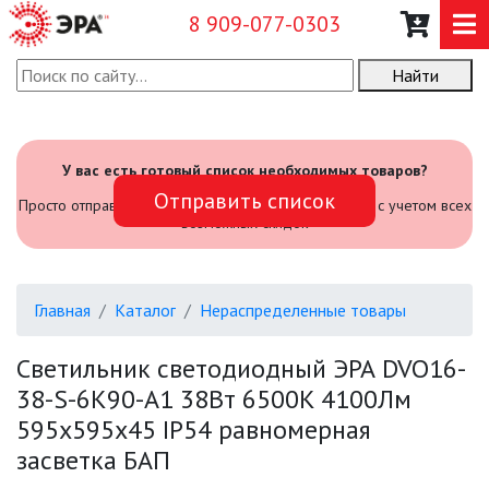
8 909-077-0303
Найти
О КОМПАНИИ
КАТАЛОГ
У вас есть готовый список необходимых товаров?
Отправить список
САДОВЫЙ ИНВЕНТАРЬ И
Просто отправьте его нам и мы посчитаем стоимость с учетом всех
ИНСТРУМЕНТЫ
возможных скидок
ПРОМЫШЛЕННЫЕ СВЕТИЛЬНИКИ
Главная
Каталог
Нераспределенные товары
ОФИСНЫЕ ПОДВЕСНЫЕ
СВЕТИЛЬНИКИ «GEOMETRIA»
Светильник светодиодный ЭРА DVO16-
38-S-6K90-A1 38Вт 6500K 4100Лм
ПРОЖЕКТОРЫ
595х595х45 IP54 равномерная
засветка БАП
ФОНАРИ