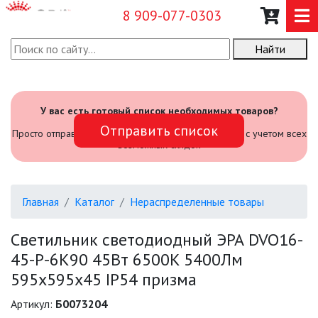
8 909-077-0303
Найти
О КОМПАНИИ
КАТАЛОГ
У вас есть готовый список необходимых товаров?
Отправить список
САДОВЫЙ ИНВЕНТАРЬ И
Просто отправьте его нам и мы посчитаем стоимость с учетом всех
ИНСТРУМЕНТЫ
возможных скидок
ПРОМЫШЛЕННЫЕ СВЕТИЛЬНИКИ
Главная
Каталог
Нераспределенные товары
ОФИСНЫЕ ПОДВЕСНЫЕ
СВЕТИЛЬНИКИ «GEOMETRIA»
Светильник светодиодный ЭРА DVO16-
45-P-6K90 45Вт 6500K 5400Лм
ПРОЖЕКТОРЫ
595х595х45 IP54 призма
ФОНАРИ
Артикул:
Б0073204