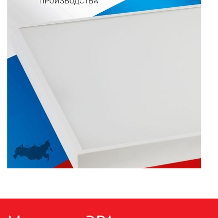
ПАЯЛЬНОЕ ОБОРУДОВАНИЕ
ПОДВЕСНЫЕ ЛОФТ
СВЕТИЛЬНИКИ
ПОРТАТИВНЫЕ СОЛНЕЧНЫЕ
ЭЛЕКТРОСТАНЦИИ
ПРОТИВОМОСКИТНЫЕ ЛАМПЫ
РАЗЪЁМЫ, ПЕРЕХОДНИКИ, ТВ
ДЕЛИТЕЛИ
СЕТЕВЫЕ ФИЛЬТРЫ, СИЛОВЫЕ
РАЗЪЕМЫ И УДЛИНИТЕЛИ,
ТРОЙНИКИ И КОЛОДКИ, ВИЛКИ
СИСТЕМЫ ПОЛИВА
СТАБИЛИЗАТОРЫ НАПРЯЖЕНИЯ