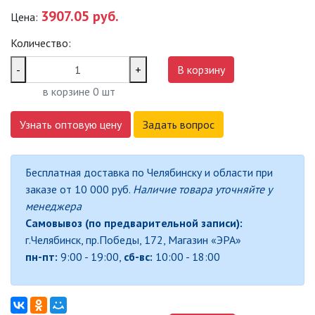
3907.05 руб.
Цена:
САДОВО-ПАРКОВЫЕ
СВЕТИЛЬНИКИ
Количество:
САДОВЫЕ СВЕТИЛЬНИКИ
-
+
В корзину
в корзине
0
шт
САДОВЫЕ ФАСАДНЫЕ
СВЕТИЛЬНИКИ
Узнать оптовую цену
Задать вопрос
СВЕТИЛЬНИКИ ДЛЯ РОСТА
РАСТЕНИЙ (ФИТОСВЕТИЛЬНИКИ)
Бесплатная доставка по Челябинску и области при
АКСЕССУАРЫ ДЛЯ
заказе от 10 000 руб.
Наличие товара уточняйте у
ЭЛЕКТРОМОНТАЖА
менеджера
Самовывоз (по предварительной записи):
БАКТЕРИЦИДНЫЕ ЛАМПЫ
г.Челябинск, пр.Победы, 172, Магазин «ЭРА»
пн-пт:
9:00 - 19:00,
сб-вс:
10:00 - 18:00
ДАТЧИКИ ДВИЖЕНИЯ И
ФОТОРЕЛЕ
ДЕКОРАТИВНАЯ ПОДСВЕТКА