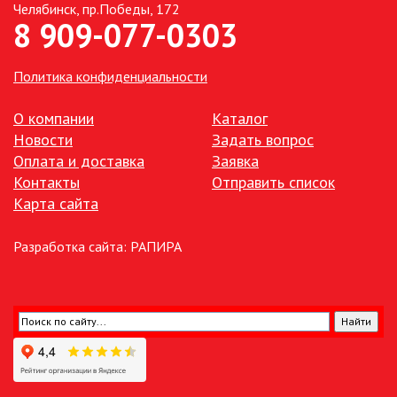
Челябинск, пр.Победы, 172
8 909-077-0303
ПАЯЛЬНОЕ ОБОРУДОВАНИЕ
ПОДВЕСНЫЕ ЛОФТ
Политика конфиденциальности
СВЕТИЛЬНИКИ
ПОРТАТИВНЫЕ СОЛНЕЧНЫЕ
О компании
Каталог
ЭЛЕКТРОСТАНЦИИ
Новости
Задать вопрос
Оплата и доставка
Заявка
ПРОТИВОМОСКИТНЫЕ ЛАМПЫ
Контакты
Отправить список
Карта сайта
РАЗЪЁМЫ, ПЕРЕХОДНИКИ, ТВ
ДЕЛИТЕЛИ
Разработка сайта:
РАПИРА
СЕТЕВЫЕ ФИЛЬТРЫ, СИЛОВЫЕ
РАЗЪЕМЫ И УДЛИНИТЕЛИ,
ТРОЙНИКИ И КОЛОДКИ, ВИЛКИ
СИСТЕМЫ ПОЛИВА
СТАБИЛИЗАТОРЫ НАПРЯЖЕНИЯ