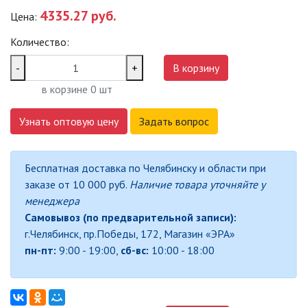
4335.27 руб.
Цена:
САДОВО-ПАРКОВЫЕ
СВЕТИЛЬНИКИ
Количество:
САДОВЫЕ СВЕТИЛЬНИКИ
-
+
В корзину
в корзине
0
шт
САДОВЫЕ ФАСАДНЫЕ
СВЕТИЛЬНИКИ
Узнать оптовую цену
Задать вопрос
СВЕТИЛЬНИКИ ДЛЯ РОСТА
РАСТЕНИЙ (ФИТОСВЕТИЛЬНИКИ)
Бесплатная доставка по Челябинску и области при
АКСЕССУАРЫ ДЛЯ
заказе от 10 000 руб.
Наличие товара уточняйте у
ЭЛЕКТРОМОНТАЖА
менеджера
Самовывоз (по предварительной записи):
БАКТЕРИЦИДНЫЕ ЛАМПЫ
г.Челябинск, пр.Победы, 172, Магазин «ЭРА»
пн-пт:
9:00 - 19:00,
сб-вс:
10:00 - 18:00
ДАТЧИКИ ДВИЖЕНИЯ И
ФОТОРЕЛЕ
ДЕКОРАТИВНАЯ ПОДСВЕТКА