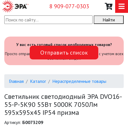
8 909-077-0303
Найти
О КОМПАНИИ
КАТАЛОГ
У вас есть готовый список необходимых товаров?
Отправить список
САДОВЫЙ ИНВЕНТАРЬ И
Просто отправьте его нам и мы посчитаем стоимость с учетом всех
ИНСТРУМЕНТЫ
возможных скидок
ПРОМЫШЛЕННЫЕ СВЕТИЛЬНИКИ
Главная
Каталог
Нераспределенные товары
ОФИСНЫЕ ПОДВЕСНЫЕ
СВЕТИЛЬНИКИ «GEOMETRIA»
Светильник светодиодный ЭРА DVO16-
55-P-5K90 55Вт 5000K 7050Лм
ПРОЖЕКТОРЫ
595х595х45 IP54 призма
ФОНАРИ
Артикул:
Б0073209