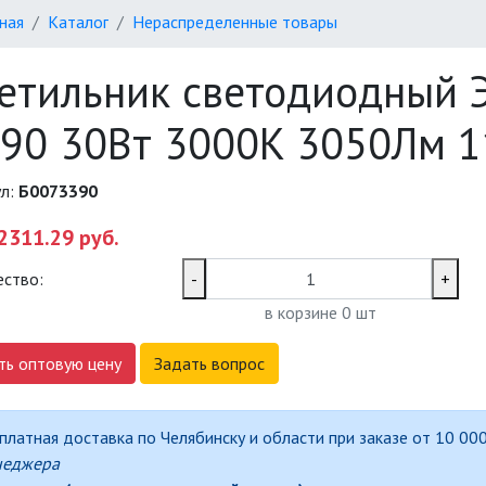
ная
Каталог
Нераспределенные товары
етильник светодиодный 
90 30Вт 3000K 3050Лм 1
ул:
Б0073390
2311.29 руб.
ество:
-
+
в корзине
0
шт
ть оптовую цену
Задать вопрос
платная доставка по Челябинску и области при заказе от 10 000
неджера