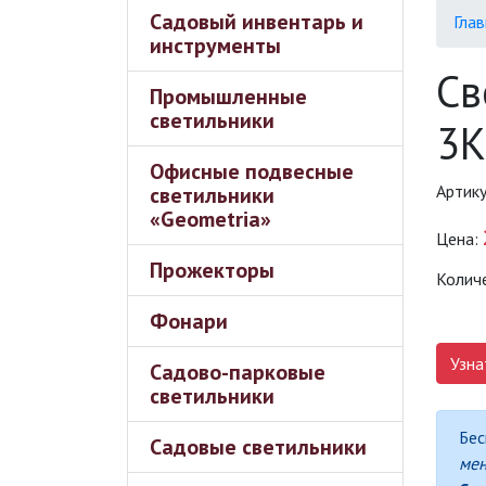
Садовый инвентарь и
Глав
инструменты
Св
Промышленные
светильники
3K
Офисные подвесные
Артик
светильники
«Geometria»
Цена:
Прожекторы
Колич
Фонари
Узна
Садово-парковые
светильники
Бес
Садовые светильники
ме