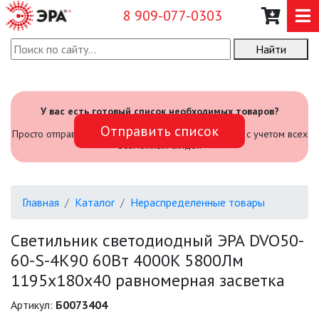
8 909-077-0303
Найти
О КОМПАНИИ
КАТАЛОГ
У вас есть готовый список необходимых товаров?
Отправить список
САДОВЫЙ ИНВЕНТАРЬ И
Просто отправьте его нам и мы посчитаем стоимость с учетом всех
ИНСТРУМЕНТЫ
возможных скидок
ПРОМЫШЛЕННЫЕ СВЕТИЛЬНИКИ
Главная
Каталог
Нераспределенные товары
ОФИСНЫЕ ПОДВЕСНЫЕ
СВЕТИЛЬНИКИ «GEOMETRIA»
Светильник светодиодный ЭРА DVO50-
60-S-4K90 60Вт 4000K 5800Лм
ПРОЖЕКТОРЫ
1195х180х40 равномерная засветка
ФОНАРИ
Артикул:
Б0073404