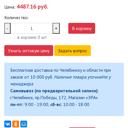
4487.16 руб.
Цена:
САДОВО-ПАРКОВЫЕ
СВЕТИЛЬНИКИ
Количество:
САДОВЫЕ СВЕТИЛЬНИКИ
-
+
В корзину
в корзине
0
шт
САДОВЫЕ ФАСАДНЫЕ
СВЕТИЛЬНИКИ
Узнать оптовую цену
Задать вопрос
СВЕТИЛЬНИКИ ДЛЯ РОСТА
РАСТЕНИЙ (ФИТОСВЕТИЛЬНИКИ)
Бесплатная доставка по Челябинску и области при
АКСЕССУАРЫ ДЛЯ
заказе от 10 000 руб.
Наличие товара уточняйте у
ЭЛЕКТРОМОНТАЖА
менеджера
Самовывоз (по предварительной записи):
БАКТЕРИЦИДНЫЕ ЛАМПЫ
г.Челябинск, пр.Победы, 172, Магазин «ЭРА»
пн-пт:
9:00 - 19:00,
сб-вс:
10:00 - 18:00
ДАТЧИКИ ДВИЖЕНИЯ И
ФОТОРЕЛЕ
ДЕКОРАТИВНАЯ ПОДСВЕТКА