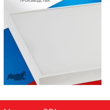
ПАЯЛЬНОЕ ОБОРУДОВАНИЕ
ПОДВЕСНЫЕ ЛОФТ
СВЕТИЛЬНИКИ
ПОРТАТИВНЫЕ СОЛНЕЧНЫЕ
ЭЛЕКТРОСТАНЦИИ
ПРОТИВОМОСКИТНЫЕ ЛАМПЫ
РАЗЪЁМЫ, ПЕРЕХОДНИКИ, ТВ
ДЕЛИТЕЛИ
СЕТЕВЫЕ ФИЛЬТРЫ, СИЛОВЫЕ
РАЗЪЕМЫ И УДЛИНИТЕЛИ,
ТРОЙНИКИ И КОЛОДКИ, ВИЛКИ
СИСТЕМЫ ПОЛИВА
СТАБИЛИЗАТОРЫ НАПРЯЖЕНИЯ