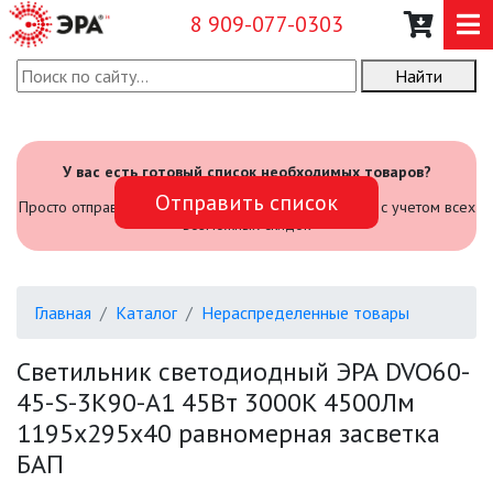
8 909-077-0303
Найти
О КОМПАНИИ
КАТАЛОГ
У вас есть готовый список необходимых товаров?
Отправить список
САДОВЫЙ ИНВЕНТАРЬ И
Просто отправьте его нам и мы посчитаем стоимость с учетом всех
ИНСТРУМЕНТЫ
возможных скидок
ПРОМЫШЛЕННЫЕ СВЕТИЛЬНИКИ
Главная
Каталог
Нераспределенные товары
ОФИСНЫЕ ПОДВЕСНЫЕ
СВЕТИЛЬНИКИ «GEOMETRIA»
Светильник светодиодный ЭРА DVO60-
45-S-3K90-A1 45Вт 3000K 4500Лм
ПРОЖЕКТОРЫ
1195х295х40 равномерная засветка
БАП
ФОНАРИ