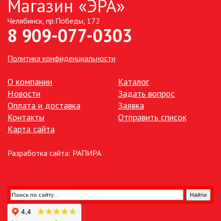
Магазин «ЭРА»
Челябинск, пр.Победы, 172
ТОЧЕЧНЫЕ СВЕТИЛЬНИКИ
8 909-077-0303
УЛИЧНОЕ ОСВЕЩЕНИЕ НА
СОЛНЕЧНЫХ БАТАРЕЯХ
Политика конфиденциальности
УЛИЧНЫЕ СВЕТИЛЬНИКИ
О компании
Каталог
Новости
Задать вопрос
Оплата и доставка
Заявка
ФОНТАНЫ
Контакты
Отправить список
Карта сайта
ЭЛЕКТРОЗВОНКИ И АКСЕССУАРЫ
Разработка сайта:
РАПИРА
ЭЛЕКТРОУСТАНОВОЧНЫЕ
ИЗДЕЛИЯ
ЭЛЕМЕНТЫ ПИТАНИЯ