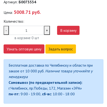
Артикул:
Б0073534
САДОВО-ПАРКОВЫЕ
СВЕТИЛЬНИКИ
5008.71 руб.
Цена:
Количество:
САДОВЫЕ СВЕТИЛЬНИКИ
-
+
В корзину
САДОВЫЕ ФАСАДНЫЕ
в корзине
0
шт
СВЕТИЛЬНИКИ
СВЕТИЛЬНИКИ ДЛЯ РОСТА
Узнать оптовую цену
Задать вопрос
РАСТЕНИЙ (ФИТОСВЕТИЛЬНИКИ)
АКСЕССУАРЫ ДЛЯ
Бесплатная доставка по Челябинску и области при
ЭЛЕКТРОМОНТАЖА
заказе от 10 000 руб.
Наличие товара уточняйте у
менеджера
БАКТЕРИЦИДНЫЕ ЛАМПЫ
Самовывоз (по предварительной записи):
г.Челябинск, пр.Победы, 172, Магазин «ЭРА»
ДАТЧИКИ ДВИЖЕНИЯ И
пн-пт:
9:00 - 19:00,
сб-вс:
10:00 - 18:00
ФОТОРЕЛЕ
ДЕКОРАТИВНАЯ ПОДСВЕТКА