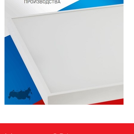
ПАЯЛЬНОЕ ОБОРУДОВАНИЕ
ПОДВЕСНЫЕ ЛОФТ
СВЕТИЛЬНИКИ
ПОРТАТИВНЫЕ СОЛНЕЧНЫЕ
ЭЛЕКТРОСТАНЦИИ
ПРОТИВОМОСКИТНЫЕ ЛАМПЫ
РАЗЪЁМЫ, ПЕРЕХОДНИКИ, ТВ
ДЕЛИТЕЛИ
СЕТЕВЫЕ ФИЛЬТРЫ, СИЛОВЫЕ
РАЗЪЕМЫ И УДЛИНИТЕЛИ,
ТРОЙНИКИ И КОЛОДКИ, ВИЛКИ
СИСТЕМЫ ПОЛИВА
СТАБИЛИЗАТОРЫ НАПРЯЖЕНИЯ