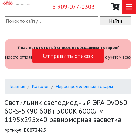
8 909-077-0303
Найти
О КОМПАНИИ
КАТАЛОГ
У вас есть готовый список необходимых товаров?
Отправить список
САДОВЫЙ ИНВЕНТАРЬ И
Просто отправьте его нам и мы посчитаем стоимость с учетом всех
ИНСТРУМЕНТЫ
возможных скидок
ПРОМЫШЛЕННЫЕ СВЕТИЛЬНИКИ
Главная
Каталог
Нераспределенные товары
ОФИСНЫЕ ПОДВЕСНЫЕ
СВЕТИЛЬНИКИ «GEOMETRIA»
Светильник светодиодный ЭРА DVO60-
60-S-5K90 60Вт 5000K 6000Лм
ПРОЖЕКТОРЫ
1195х295х40 равномерная засветка
ФОНАРИ
Артикул:
Б0073425