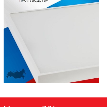
ПАЯЛЬНОЕ ОБОРУДОВАНИЕ
ПОДВЕСНЫЕ ЛОФТ
СВЕТИЛЬНИКИ
ПОРТАТИВНЫЕ СОЛНЕЧНЫЕ
ЭЛЕКТРОСТАНЦИИ
ПРОТИВОМОСКИТНЫЕ ЛАМПЫ
РАЗЪЁМЫ, ПЕРЕХОДНИКИ, ТВ
ДЕЛИТЕЛИ
СЕТЕВЫЕ ФИЛЬТРЫ, СИЛОВЫЕ
РАЗЪЕМЫ И УДЛИНИТЕЛИ,
ТРОЙНИКИ И КОЛОДКИ, ВИЛКИ
СИСТЕМЫ ПОЛИВА
СТАБИЛИЗАТОРЫ НАПРЯЖЕНИЯ