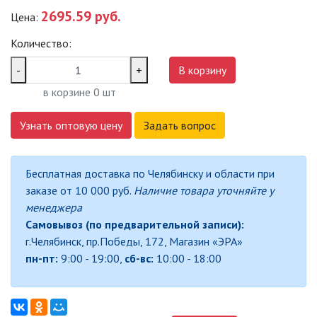
2695.59 руб.
Цена:
САДОВО-ПАРКОВЫЕ
СВЕТИЛЬНИКИ
Количество:
САДОВЫЕ СВЕТИЛЬНИКИ
-
+
В корзину
в корзине
0
шт
САДОВЫЕ ФАСАДНЫЕ
СВЕТИЛЬНИКИ
Узнать оптовую цену
Задать вопрос
СВЕТИЛЬНИКИ ДЛЯ РОСТА
РАСТЕНИЙ (ФИТОСВЕТИЛЬНИКИ)
Бесплатная доставка по Челябинску и области при
АКСЕССУАРЫ ДЛЯ
заказе от 10 000 руб.
Наличие товара уточняйте у
ЭЛЕКТРОМОНТАЖА
менеджера
Самовывоз (по предварительной записи):
БАКТЕРИЦИДНЫЕ ЛАМПЫ
г.Челябинск, пр.Победы, 172, Магазин «ЭРА»
пн-пт:
9:00 - 19:00,
сб-вс:
10:00 - 18:00
ДАТЧИКИ ДВИЖЕНИЯ И
ФОТОРЕЛЕ
ДЕКОРАТИВНАЯ ПОДСВЕТКА