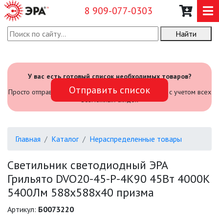
8 909-077-0303
Найти
О КОМПАНИИ
КАТАЛОГ
У вас есть готовый список необходимых товаров?
Отправить список
САДОВЫЙ ИНВЕНТАРЬ И
Просто отправьте его нам и мы посчитаем стоимость с учетом всех
ИНСТРУМЕНТЫ
возможных скидок
ПРОМЫШЛЕННЫЕ СВЕТИЛЬНИКИ
Главная
Каталог
Нераспределенные товары
ОФИСНЫЕ ПОДВЕСНЫЕ
СВЕТИЛЬНИКИ «GEOMETRIA»
Светильник светодиодный ЭРА
Грильято DVO20-45-P-4K90 45Вт 4000K
ПРОЖЕКТОРЫ
5400Лм 588х588х40 призма
ФОНАРИ
Артикул:
Б0073220