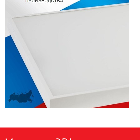
ПАЯЛЬНОЕ ОБОРУДОВАНИЕ
ПОДВЕСНЫЕ ЛОФТ
СВЕТИЛЬНИКИ
ПОРТАТИВНЫЕ СОЛНЕЧНЫЕ
ЭЛЕКТРОСТАНЦИИ
ПРОТИВОМОСКИТНЫЕ ЛАМПЫ
РАЗЪЁМЫ, ПЕРЕХОДНИКИ, ТВ
ДЕЛИТЕЛИ
СЕТЕВЫЕ ФИЛЬТРЫ, СИЛОВЫЕ
РАЗЪЕМЫ И УДЛИНИТЕЛИ,
ТРОЙНИКИ И КОЛОДКИ, ВИЛКИ
СИСТЕМЫ ПОЛИВА
СТАБИЛИЗАТОРЫ НАПРЯЖЕНИЯ