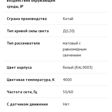
воздействия окружающей
УЛИЧНЫЕ СВЕТИЛЬНИКИ
среды, IP
ФОНТАНЫ
Страна производства
Китай
ЭЛЕКТРОЗВОНКИ И АКСЕССУАРЫ
Тип кривой силы света
Д(120)
ЭЛЕКТРОУСТАНОВОЧНЫЕ
Тип рассеивателя
матовый с
ИЗДЕЛИЯ
равномерным
свечением
ЭЛЕМЕНТЫ ПИТАНИЯ
Цвет корпуса
белый (RAL9003)
НОВОСТИ
Цветовая температура, К
4000
ОПЛАТА И ДОСТАВКА
Частота сети, Гц
50/60
ЗАДАТЬ ВОПРОС
С датчиком движения
Нет