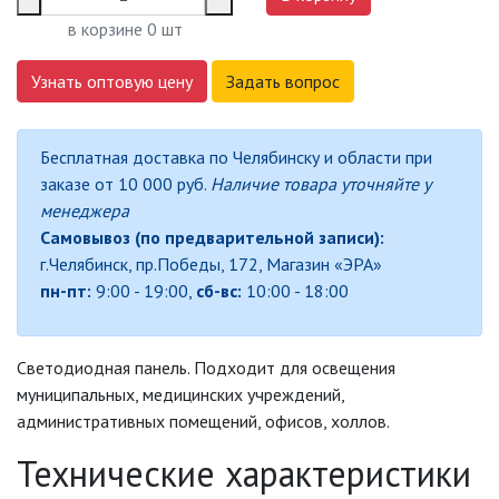
СВЕТИЛЬНИКИ
в корзине
0
шт
СВЕТИЛЬНИКИ ДЛЯ РОСТА
РАСТЕНИЙ (ФИТОСВЕТИЛЬНИКИ)
Узнать оптовую цену
Задать вопрос
АКСЕССУАРЫ ДЛЯ
ЭЛЕКТРОМОНТАЖА
Бесплатная доставка по Челябинску и области при
заказе от 10 000 руб.
Наличие товара уточняйте у
БАКТЕРИЦИДНЫЕ ЛАМПЫ
менеджера
Самовывоз (по предварительной записи):
ДАТЧИКИ ДВИЖЕНИЯ И
ФОТОРЕЛЕ
г.Челябинск, пр.Победы, 172, Магазин «ЭРА»
пн-пт:
9:00 - 19:00,
сб-вс:
10:00 - 18:00
ДЕКОРАТИВНАЯ ПОДСВЕТКА
Светодиодная панель. Подходит для освещения
ДЕКОРАТИВНЫЕ СВЕТИЛЬНИКИ
муниципальных, медицинских учреждений,
административных помещений, офисов, холлов.
ИЗОЛЯЦИОННАЯ ЛЕНТА
Технические характеристики