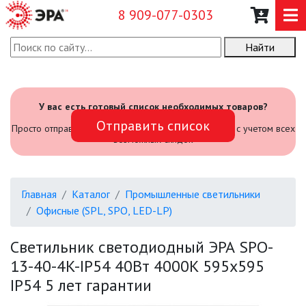
8 909-077-0303
Найти
О КОМПАНИИ
КАТАЛОГ
У вас есть готовый список необходимых товаров?
Отправить список
САДОВЫЙ ИНВЕНТАРЬ И
Просто отправьте его нам и мы посчитаем стоимость с учетом всех
ИНСТРУМЕНТЫ
возможных скидок
ПРОМЫШЛЕННЫЕ СВЕТИЛЬНИКИ
Главная
Каталог
Промышленные светильники
Офисные (SPL, SPO, LED-LP)
АВАРИЙНЫЕ
Светильник светодиодный ЭРА SPO-
БЫТОВЫЕ ЖКХ (SPB)
13-40-4K-IP54 40Вт 4000K 595х595
IP54 5 лет гарантии
ОФИСНЫЕ (SPL, SPO, LED-LP)