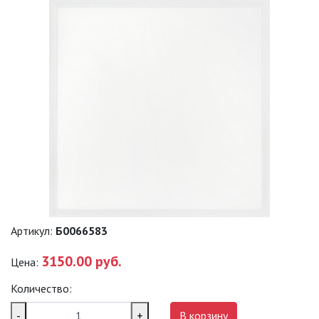
ПРОМЫШЛЕННЫЕ (SPP)
ТЕРМОСТОЙКИЕ СВЕТИЛЬНИКИ
ОФИСНЫЕ ПОДВЕСНЫЕ
СВЕТИЛЬНИКИ «GEOMETRIA»
ПРОЖЕКТОРЫ
ФОНАРИ
САДОВО-ПАРКОВЫЕ
Артикул:
Б0066583
СВЕТИЛЬНИКИ
3150.00 руб.
Цена:
САДОВЫЕ СВЕТИЛЬНИКИ
Количество:
САДОВЫЕ ФАСАДНЫЕ
-
+
В корзину