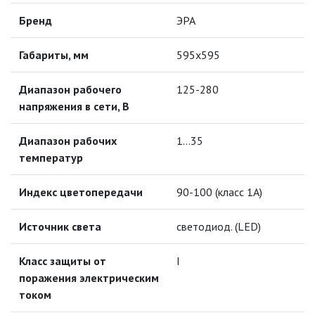
ИНФРАКРАСНЫЕ ЛАМПЫ
Бренд
ЭРА
ИСТОЧНИКИ СВЕТА
Габариты, мм
595х595
Диапазон рабочего
КАБЕЛЕНЕСУЩИЕ СИСТЕМЫ
125-280
напряжения в сети, В
КАБЕЛЬ
Диапазон рабочих
1…35
температур
КЛЕЙКИЕ ЛЕНТЫ
Индекс цветопередачи
90-100 (класс 1A)
ЛЕНТЫ СВЕТОДИОДНЫЕ (LED
ЛЕНТЫ)
Источник света
светодиод. (LED)
ЛИНЕЙНЫЕ СВЕТОДИОДНЫЕ
СВЕТИЛЬНИКИ
Класс защиты от
I
поражения электрическим
ЛЮСТРЫ
током