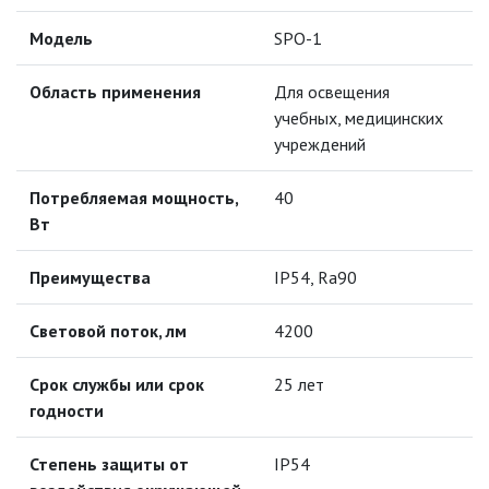
Модель
SPO-1
ПРОТИВОМОСКИТНЫЕ ЛАМПЫ
Область применения
Для освещения
РАЗЪЁМЫ, ПЕРЕХОДНИКИ, ТВ
учебных, медицинских
ДЕЛИТЕЛИ
учреждений
СЕТЕВЫЕ ФИЛЬТРЫ, СИЛОВЫЕ
РАЗЪЕМЫ И УДЛИНИТЕЛИ,
Потребляемая мощность,
40
ТРОЙНИКИ И КОЛОДКИ, ВИЛКИ
Вт
СИСТЕМЫ ПОЛИВА
Преимущества
IP54, Ra90
СТАБИЛИЗАТОРЫ НАПРЯЖЕНИЯ
Световой поток, лм
4200
ТОЧЕЧНЫЕ СВЕТИЛЬНИКИ
Срок службы или срок
25 лет
годности
УЛИЧНОЕ ОСВЕЩЕНИЕ НА
СОЛНЕЧНЫХ БАТАРЕЯХ
Степень защиты от
IP54