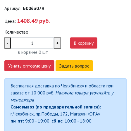
Артикул:
Б0063079
ПРОМЫШЛЕННЫЕ (SPP)
1408.49 руб.
Цена:
ТЕРМОСТОЙКИЕ СВЕТИЛЬНИКИ
Количество:
ОФИСНЫЕ ПОДВЕСНЫЕ
-
+
В корзину
СВЕТИЛЬНИКИ «GEOMETRIA»
в корзине
0
шт
ПРОЖЕКТОРЫ
Узнать оптовую цену
Задать вопрос
ФОНАРИ
Бесплатная доставка по Челябинску и области при
САДОВО-ПАРКОВЫЕ
заказе от 10 000 руб.
Наличие товара уточняйте у
СВЕТИЛЬНИКИ
менеджера
Самовывоз (по предварительной записи):
САДОВЫЕ СВЕТИЛЬНИКИ
г.Челябинск, пр.Победы, 172, Магазин «ЭРА»
пн-пт:
9:00 - 19:00,
сб-вс:
10:00 - 18:00
САДОВЫЕ ФАСАДНЫЕ