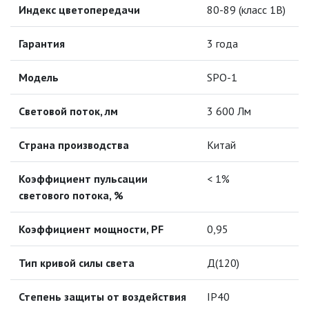
ИНФРАКРАСНЫЕ ЛАМПЫ
Индекс цветопередачи
80-89 (класс 1B)
Гарантия
3 года
ИСТОЧНИКИ СВЕТА
Модель
SPO-1
КАБЕЛЕНЕСУЩИЕ СИСТЕМЫ
Световой поток, лм
3 600 Лм
КАБЕЛЬ
Страна производства
Китай
КЛЕЙКИЕ ЛЕНТЫ
Коэффициент пульсации
< 1%
светового потока, %
ЛЕНТЫ СВЕТОДИОДНЫЕ (LED
ЛЕНТЫ)
Коэффициент мощности, PF
0,95
ЛИНЕЙНЫЕ СВЕТОДИОДНЫЕ
СВЕТИЛЬНИКИ
Тип кривой силы света
Д(120)
ЛЮСТРЫ
Степень защиты от воздействия
IP40