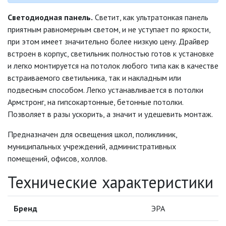
СВЕТИЛЬНИКИ
Светодиодная панель.
Светит, как ультратонкая панель
СВЕТИЛЬНИКИ ДЛЯ РОСТА
приятным равномерным светом, и не уступает по яркости,
РАСТЕНИЙ (ФИТОСВЕТИЛЬНИКИ)
при этом имеет значительно более низкую цену. Драйвер
АКСЕССУАРЫ ДЛЯ
встроен в корпус, светильник полностью готов к установке
ЭЛЕКТРОМОНТАЖА
и легко монтируется на потолок любого типа как в качестве
встраиваемого светильника, так и накладным или
БАКТЕРИЦИДНЫЕ ЛАМПЫ
подвесным способом. Легко устанавливается в потолки
Армстронг, на гипсокартонные, бетонные потолки.
ДАТЧИКИ ДВИЖЕНИЯ И
Позволяет в разы ускорить, а значит и удешевить монтаж.
ФОТОРЕЛЕ
Предназначен для
освещения школ, поликлиник,
ДЕКОРАТИВНАЯ ПОДСВЕТКА
муниципальных учреждений, административных
помещений, офисов, холлов.
ДЕКОРАТИВНЫЕ СВЕТИЛЬНИКИ
Технические характеристики
ИЗОЛЯЦИОННАЯ ЛЕНТА
Бренд
ЭРА