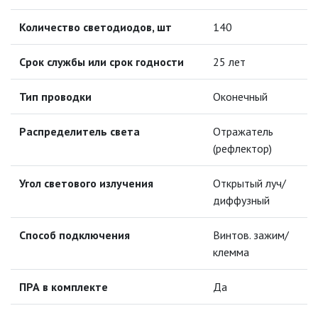
УЛИЧНЫЕ СВЕТИЛЬНИКИ
Количество светодиодов, шт
140
ФОНТАНЫ
Срок службы или срок годности
25 лет
ЭЛЕКТРОЗВОНКИ И АКСЕССУАРЫ
Тип проводки
Оконечный
ЭЛЕКТРОУСТАНОВОЧНЫЕ
ИЗДЕЛИЯ
Распределитель света
Отражатель
(рефлектор)
ЭЛЕМЕНТЫ ПИТАНИЯ
Угол светового излучения
Открытый луч/
диффузный
НОВОСТИ
Способ подключения
Винтов. зажим/
ОПЛАТА И ДОСТАВКА
клемма
ПРА в комплекте
Да
ЗАДАТЬ ВОПРОС