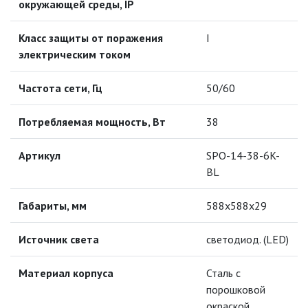
окружающей среды, IP
МОДУЛЬНЫЕ СИСТЕМЫ
ОСВЕЩЕНИЯ (LED МОДУЛИ)
Класс защиты от поражения
I
электрическим током
НАСТОЛЬНЫЕ СВЕТИЛЬНИКИ
Частота сети, Гц
50/60
НИЗКОВОЛЬТНОЕ
ОБОРУДОВАНИЕ
Потребляемая мощность, Вт
38
НОВОГОДНЕЕ ОСВЕЩЕНИЕ
Артикул
SPO-14-38-6K-
BL
ОТВЕРТКИ
Габариты, мм
588х588х29
ПАЯЛЬНОЕ ОБОРУДОВАНИЕ
Источник света
светодиод. (LED)
ПОДВЕСНЫЕ ЛОФТ
СВЕТИЛЬНИКИ
Материал корпуса
Сталь с
ПОРТАТИВНЫЕ СОЛНЕЧНЫЕ
порошковой
ЭЛЕКТРОСТАНЦИИ
окраской