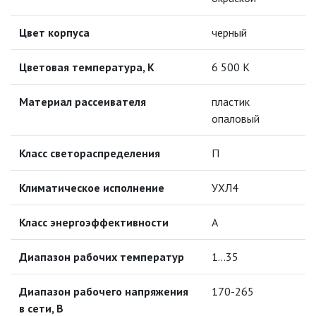
ПРОТИВОМОСКИТНЫЕ ЛАМПЫ
Цвет корпуса
черный
РАЗЪЁМЫ, ПЕРЕХОДНИКИ, ТВ
Цветовая температура, К
6 500 К
ДЕЛИТЕЛИ
Материал рассеивателя
пластик
СЕТЕВЫЕ ФИЛЬТРЫ, СИЛОВЫЕ
РАЗЪЕМЫ И УДЛИНИТЕЛИ,
опаловый
ТРОЙНИКИ И КОЛОДКИ, ВИЛКИ
Класс светораспределения
СИСТЕМЫ ПОЛИВА
П
Климатическое исполнение
УХЛ4
СТАБИЛИЗАТОРЫ НАПРЯЖЕНИЯ
Класс энергоэффективности
А
ТОЧЕЧНЫЕ СВЕТИЛЬНИКИ
Диапазон рабочих температур
1…35
УЛИЧНОЕ ОСВЕЩЕНИЕ НА
СОЛНЕЧНЫХ БАТАРЕЯХ
Диапазон рабочего напряжения
170-265
в сети, В