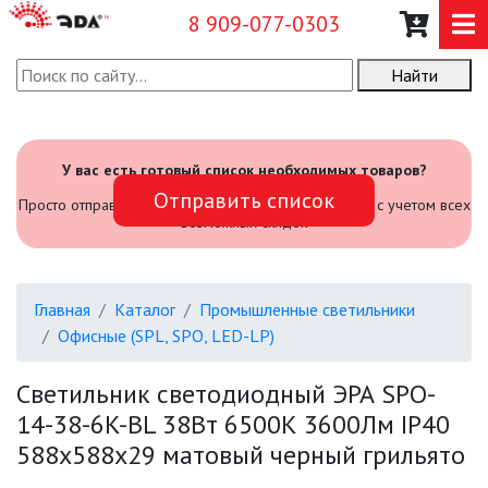
8 909-077-0303
Найти
О КОМПАНИИ
КАТАЛОГ
У вас есть готовый список необходимых товаров?
Отправить список
САДОВЫЙ ИНВЕНТАРЬ И
Просто отправьте его нам и мы посчитаем стоимость с учетом всех
ИНСТРУМЕНТЫ
возможных скидок
ПРОМЫШЛЕННЫЕ СВЕТИЛЬНИКИ
Главная
Каталог
Промышленные светильники
Офисные (SPL, SPO, LED-LP)
АВАРИЙНЫЕ
Светильник светодиодный ЭРА SPO-
БЫТОВЫЕ ЖКХ (SPB)
14-38-6K-BL 38Вт 6500К 3600Лм IP40
588x588x29 матовый черный грильято
ОФИСНЫЕ (SPL, SPO, LED-LP)