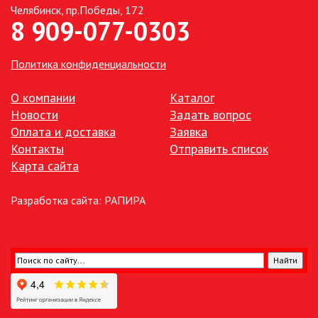
Челябинск, пр.Победы, 172
8 909-077-0303
ТОЧЕЧНЫЕ СВЕТИЛЬНИКИ
УЛИЧНОЕ ОСВЕЩЕНИЕ НА
Политика конфиденциальности
СОЛНЕЧНЫХ БАТАРЕЯХ
О компании
Каталог
УЛИЧНЫЕ СВЕТИЛЬНИКИ
Новости
Задать вопрос
Оплата и доставка
Заявка
Контакты
Отправить список
ФОНТАНЫ
Карта сайта
ЭЛЕКТРОЗВОНКИ И АКСЕССУАРЫ
Разработка сайта:
РАПИРА
ЭЛЕКТРОУСТАНОВОЧНЫЕ
ИЗДЕЛИЯ
ЭЛЕМЕНТЫ ПИТАНИЯ