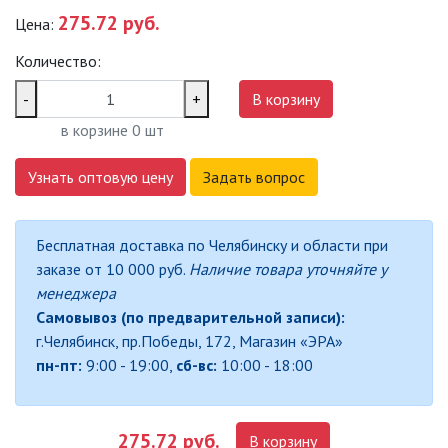
275.72 руб.
Цена:
САДОВО-ПАРКОВЫЕ
СВЕТИЛЬНИКИ
Количество:
САДОВЫЕ СВЕТИЛЬНИКИ
-
+
В корзину
в корзине
0
шт
САДОВЫЕ ФАСАДНЫЕ
СВЕТИЛЬНИКИ
Узнать оптовую цену
Задать вопрос
СВЕТИЛЬНИКИ ДЛЯ РОСТА
РАСТЕНИЙ (ФИТОСВЕТИЛЬНИКИ)
Бесплатная доставка по Челябинску и области при
АКСЕССУАРЫ ДЛЯ
заказе от 10 000 руб.
Наличие товара уточняйте у
ЭЛЕКТРОМОНТАЖА
менеджера
Самовывоз (по предварительной записи):
БАКТЕРИЦИДНЫЕ ЛАМПЫ
г.Челябинск, пр.Победы, 172, Магазин «ЭРА»
пн-пт:
9:00 - 19:00,
сб-вс:
10:00 - 18:00
ДАТЧИКИ ДВИЖЕНИЯ И
ФОТОРЕЛЕ
275.72 руб.
В корзину
ДЕКОРАТИВНАЯ ПОДСВЕТКА