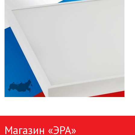
ПАЯЛЬНОЕ ОБОРУДОВАНИЕ
ПОДВЕСНЫЕ ЛОФТ
СВЕТИЛЬНИКИ
ПОРТАТИВНЫЕ СОЛНЕЧНЫЕ
ЭЛЕКТРОСТАНЦИИ
ПРОТИВОМОСКИТНЫЕ ЛАМПЫ
РАЗЪЁМЫ, ПЕРЕХОДНИКИ, ТВ
ДЕЛИТЕЛИ
СЕТЕВЫЕ ФИЛЬТРЫ, СИЛОВЫЕ
РАЗЪЕМЫ И УДЛИНИТЕЛИ,
ТРОЙНИКИ И КОЛОДКИ, ВИЛКИ
СИСТЕМЫ ПОЛИВА
Магазин «ЭРА»
СТАБИЛИЗАТОРЫ НАПРЯЖЕНИЯ