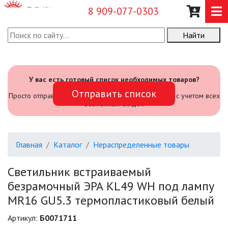
8 909-077-0303
Найти
О КОМПАНИИ
КАТАЛОГ
У вас есть готовый список необходимых товаров?
Отправить список
САДОВЫЙ ИНВЕНТАРЬ И
Просто отправьте его нам и мы посчитаем стоимость с учетом всех
ИНСТРУМЕНТЫ
возможных скидок
ПРОМЫШЛЕННЫЕ СВЕТИЛЬНИКИ
Главная
Каталог
Нераспределенные товары
ОФИСНЫЕ ПОДВЕСНЫЕ
СВЕТИЛЬНИКИ «GEOMETRIA»
Светильник встраиваемый
безрамочный ЭРА KL49 WH под лампу
ПРОЖЕКТОРЫ
MR16 GU5.3 термопластиковый белый
ФОНАРИ
Артикул:
Б0071711