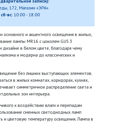
едварительной записи):
беды, 172, Магазин «ЭРА»
,
сб-вс:
10:00 - 18:00
и основного и акцентного освещения в жилых,
ование лампы MR16 с цоколем GU5.3
 дизайне в белом цвете, благодаря чему
мализма и модерна до классических и
свещение без лишних выступающих элементов.
аться в жилых комнатах, коридорах, кухнях,
ечивает симметричное распределение света и
отдельных зон интерьера.
йчивого к воздействию влаги и перепадам
пользование сменных светодиодных ламп
ь и цветовую температуру освещения. Лампа в