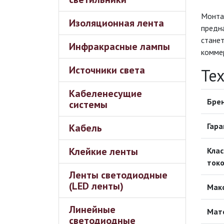
Монта
Изоляционная лента
предн
станет
Инфракрасные лампы
коммер
Источники света
Те
Кабеленесущие
Бре
системы
Гара
Кабель
Клейкие ленты
Клас
ток
Ленты светодиодные
(LED ленты)
Мак
Линейные
Мат
светодиодные