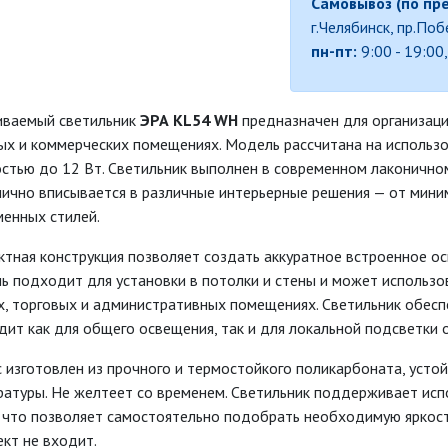
Самовывоз (по пр
г.Челябинск, пр.По
пн-пт:
9:00 - 19:00
иваемый светильник
ЭРА KL54 WH
предназначен для организаци
ых и коммерческих помещениях. Модель рассчитана на использ
тью до 12 Вт. Светильник выполнен в современном лаконичном
ично вписывается в различные интерьерные решения — от мини
менных стилей.
ктная конструкция позволяет создать аккуратное встроенное о
 подходит для установки в потолки и стены и может использов
х, торговых и административных помещениях. Светильник обесп
ит как для общего освещения, так и для локальной подсветки 
 изготовлен из прочного и термостойкого поликарбоната, усто
ратуры. Не желтеет со временем. Светильник поддерживает ис
 что позволяет самостоятельно подобрать необходимую яркост
кт не входит.