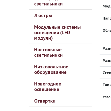
светильники
Мод
Люстры
Напр
Модульные системы
Обл
освещения (LED
модули)
Разм
Настольные
светильники
Разм
Низковольтное
оборудование
Сте
Новогоднее
Тип 
освещение
Усло
Отвертки