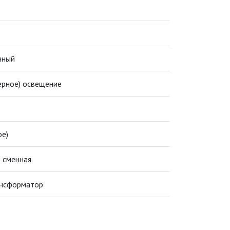
чный
ерное) освещение
ое)
) сменная
ансформатор