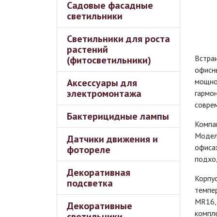
Садовые фасадные
светильники
Светильники для роста
растений
Встра
(фитосветильники)
офисн
Аксессуары для
мощнос
электромонтажа
гармон
совре
Бактерицидные лампы
Компа
Модель
Датчики движения и
офиса
фотореле
подход
Декоративная
Корпус
подсветка
темпе
MR16,
Декоративные
компле
светильники