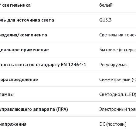
 светильника
белый
ль для источника света
GU5.3
 изделия/компонента
Светильник точе
циальное применение
Бытовое (интерь
ность света по стандарту EN 12464-1
Регулируемая
тораспределение
Симметричный (-
 лампы
Светодиод. (LED
управляющего аппарата (ПРА)
Электронный тр
 напряжения
DC (постоян.)