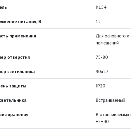
ель
KL54
яжение питания, В
12
асть применения
Для основного и
помещений
ер отверстия
75-80
ер светильника
90x27
пень защиты
IP20
светильника
Встраиваемый
вия хранения
В отапливаемых 
+5+40.