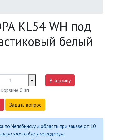
ЭРА KL54 WH под
астиковый белый
+
В корзину
 корзине
0
шт
Задать вопрос
а по Челябинску и области при заказе от 10
овара уточняйте у менеджера