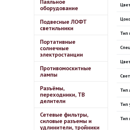
Паяльное
Цвет
оборудование
Цоко
Подвесные ЛОФТ
светильники
Тип
Портативные
солнечные
Спе
электростанции
Цвет
Противомоскитные
лампы
Све
Разъёмы,
Тип
переходники, ТВ
делители
Тип 
Сетевые фильтры,
Тип
силовые разъемы и
удлинители, тройники