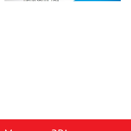
ПАЯЛЬНОЕ ОБОРУДОВАНИЕ
ПОДВЕСНЫЕ ЛОФТ
СВЕТИЛЬНИКИ
ПОРТАТИВНЫЕ СОЛНЕЧНЫЕ
ЭЛЕКТРОСТАНЦИИ
ПРОТИВОМОСКИТНЫЕ ЛАМПЫ
РАЗЪЁМЫ, ПЕРЕХОДНИКИ, ТВ
ДЕЛИТЕЛИ
СЕТЕВЫЕ ФИЛЬТРЫ, СИЛОВЫЕ
РАЗЪЕМЫ И УДЛИНИТЕЛИ,
ТРОЙНИКИ И КОЛОДКИ, ВИЛКИ
СИСТЕМЫ ПОЛИВА
СТАБИЛИЗАТОРЫ НАПРЯЖЕНИЯ