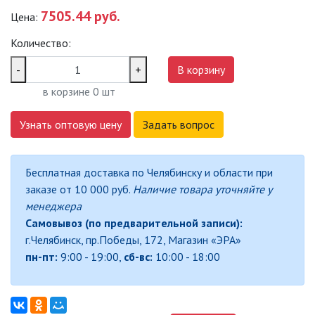
7505.44 руб.
Цена:
САДОВО-ПАРКОВЫЕ
СВЕТИЛЬНИКИ
Количество:
САДОВЫЕ СВЕТИЛЬНИКИ
-
+
В корзину
в корзине
0
шт
САДОВЫЕ ФАСАДНЫЕ
СВЕТИЛЬНИКИ
Узнать оптовую цену
Задать вопрос
СВЕТИЛЬНИКИ ДЛЯ РОСТА
РАСТЕНИЙ (ФИТОСВЕТИЛЬНИКИ)
Бесплатная доставка по Челябинску и области при
АКСЕССУАРЫ ДЛЯ
заказе от 10 000 руб.
Наличие товара уточняйте у
ЭЛЕКТРОМОНТАЖА
менеджера
Самовывоз (по предварительной записи):
БАКТЕРИЦИДНЫЕ ЛАМПЫ
г.Челябинск, пр.Победы, 172, Магазин «ЭРА»
пн-пт:
9:00 - 19:00,
сб-вс:
10:00 - 18:00
ДАТЧИКИ ДВИЖЕНИЯ И
ФОТОРЕЛЕ
ДЕКОРАТИВНАЯ ПОДСВЕТКА