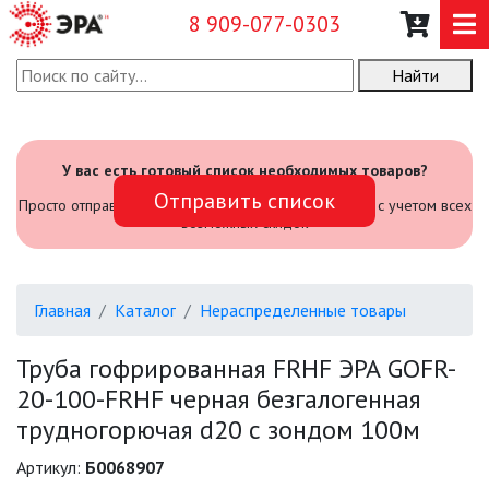
8 909-077-0303
Найти
О КОМПАНИИ
КАТАЛОГ
У вас есть готовый список необходимых товаров?
Отправить список
САДОВЫЙ ИНВЕНТАРЬ И
Просто отправьте его нам и мы посчитаем стоимость с учетом всех
ИНСТРУМЕНТЫ
возможных скидок
ПРОМЫШЛЕННЫЕ СВЕТИЛЬНИКИ
Главная
Каталог
Нераспределенные товары
ОФИСНЫЕ ПОДВЕСНЫЕ
СВЕТИЛЬНИКИ «GEOMETRIA»
Труба гофрированная FRHF ЭРА GOFR-
20-100-FRHF черная безгалогенная
ПРОЖЕКТОРЫ
трудногорючая d20 с зондом 100м
ФОНАРИ
Артикул:
Б0068907