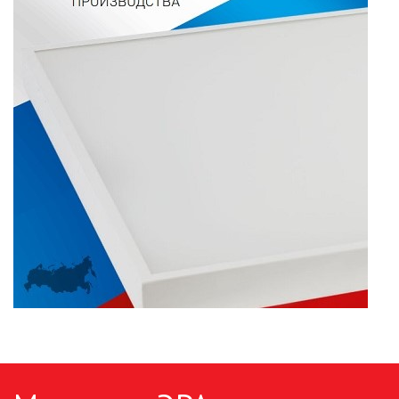
ПАЯЛЬНОЕ ОБОРУДОВАНИЕ
ПОДВЕСНЫЕ ЛОФТ
СВЕТИЛЬНИКИ
ПОРТАТИВНЫЕ СОЛНЕЧНЫЕ
ЭЛЕКТРОСТАНЦИИ
ПРОТИВОМОСКИТНЫЕ ЛАМПЫ
РАЗЪЁМЫ, ПЕРЕХОДНИКИ, ТВ
ДЕЛИТЕЛИ
СЕТЕВЫЕ ФИЛЬТРЫ, СИЛОВЫЕ
РАЗЪЕМЫ И УДЛИНИТЕЛИ,
ТРОЙНИКИ И КОЛОДКИ, ВИЛКИ
СИСТЕМЫ ПОЛИВА
СТАБИЛИЗАТОРЫ НАПРЯЖЕНИЯ