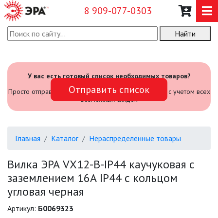
8 909-077-0303
Найти
О КОМПАНИИ
КАТАЛОГ
У вас есть готовый список необходимых товаров?
Отправить список
САДОВЫЙ ИНВЕНТАРЬ И
Просто отправьте его нам и мы посчитаем стоимость с учетом всех
ИНСТРУМЕНТЫ
возможных скидок
ПРОМЫШЛЕННЫЕ СВЕТИЛЬНИКИ
Главная
Каталог
Нераспределенные товары
ОФИСНЫЕ ПОДВЕСНЫЕ
СВЕТИЛЬНИКИ «GEOMETRIA»
Вилка ЭРА VX12-B-IP44 каучуковая c
заземлением 16А IP44 с кольцом
ПРОЖЕКТОРЫ
угловая черная
ФОНАРИ
Артикул:
Б0069323