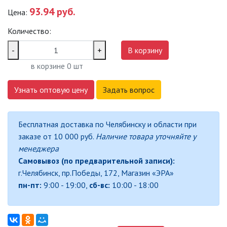
93.94 руб.
Цена:
САДОВО-ПАРКОВЫЕ
СВЕТИЛЬНИКИ
Количество:
САДОВЫЕ СВЕТИЛЬНИКИ
-
+
В корзину
в корзине
0
шт
САДОВЫЕ ФАСАДНЫЕ
СВЕТИЛЬНИКИ
Узнать оптовую цену
Задать вопрос
СВЕТИЛЬНИКИ ДЛЯ РОСТА
РАСТЕНИЙ (ФИТОСВЕТИЛЬНИКИ)
Бесплатная доставка по Челябинску и области при
АКСЕССУАРЫ ДЛЯ
заказе от 10 000 руб.
Наличие товара уточняйте у
ЭЛЕКТРОМОНТАЖА
менеджера
Самовывоз (по предварительной записи):
БАКТЕРИЦИДНЫЕ ЛАМПЫ
г.Челябинск, пр.Победы, 172, Магазин «ЭРА»
пн-пт:
9:00 - 19:00,
сб-вс:
10:00 - 18:00
ДАТЧИКИ ДВИЖЕНИЯ И
ФОТОРЕЛЕ
ДЕКОРАТИВНАЯ ПОДСВЕТКА