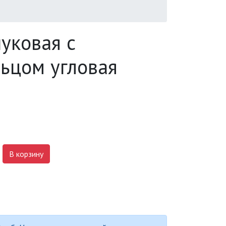
уковая c
льцом угловая
В корзину