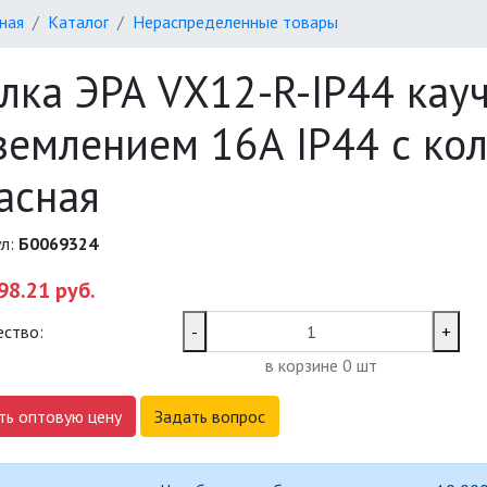
ная
Каталог
Нераспределенные товары
лка ЭРА VX12-R-IP44 кауч
землением 16А IP44 с ко
асная
ул:
Б0069324
98.21 руб.
ество:
-
+
в корзине
0
шт
ть оптовую цену
Задать вопрос