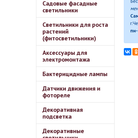
Бес
Садовые фасадные
ме
светильники
Сам
г.Ч
Светильники для роста
растений
пн-
(фитосветильники)
Аксессуары для
электромонтажа
Бактерицидные лампы
Датчики движения и
фотореле
Декоративная
подсветка
Декоративные
светильники