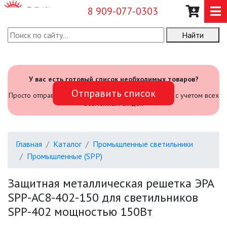
8 909-077-0303
Найти
О КОМПАНИИ
КАТАЛОГ
У вас есть готовый список необходимых товаров?
Отправить список
САДОВЫЙ ИНВЕНТАРЬ И
Просто отправьте его нам и мы посчитаем стоимость с учетом всех
ИНСТРУМЕНТЫ
возможных скидок
ПРОМЫШЛЕННЫЕ СВЕТИЛЬНИКИ
Главная
Каталог
Промышленные светильники
Промышленные (SPP)
АВАРИЙНЫЕ
Защитная металлическая решетка ЭРА
БЫТОВЫЕ ЖКХ (SPB)
SPP-AC8-402-150 для светильников
SPP-402 мощностью 150Вт
ОФИСНЫЕ (SPL, SPO, LED-LP)