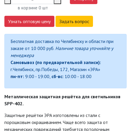
СВЕТИЛЬНИКИ
в корзине
0
шт
СВЕТИЛЬНИКИ ДЛЯ РОСТА
РАСТЕНИЙ (ФИТОСВЕТИЛЬНИКИ)
Узнать оптовую цену
Задать вопрос
АКСЕССУАРЫ ДЛЯ
ЭЛЕКТРОМОНТАЖА
Бесплатная доставка по Челябинску и области при
заказе от 10 000 руб.
Наличие товара уточняйте у
БАКТЕРИЦИДНЫЕ ЛАМПЫ
менеджера
Самовывоз (по предварительной записи):
ДАТЧИКИ ДВИЖЕНИЯ И
ФОТОРЕЛЕ
г.Челябинск, пр.Победы, 172, Магазин «ЭРА»
пн-пт:
9:00 - 19:00,
сб-вс:
10:00 - 18:00
ДЕКОРАТИВНАЯ ПОДСВЕТКА
Металлическая защитная решётка для светильников
ДЕКОРАТИВНЫЕ СВЕТИЛЬНИКИ
SPP-402.
Защитные решётки ЭРА изготовлены из стали с
ИЗОЛЯЦИОННАЯ ЛЕНТА
порошковым окрашиванием. Чаще всего защита от
механических повреждений требуется потолочным