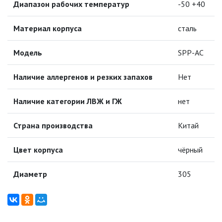
Диапазон рабочих температур
-50 +40
МОДУЛЬНЫЕ СИСТЕМЫ
ОСВЕЩЕНИЯ (LED МОДУЛИ)
Материал корпуса
сталь
НАСТОЛЬНЫЕ СВЕТИЛЬНИКИ
Модель
SPP-AC
НИЗКОВОЛЬТНОЕ
ОБОРУДОВАНИЕ
Наличие аллергенов и резких запахов
Нет
НОВОГОДНЕЕ ОСВЕЩЕНИЕ
Наличие категории ЛВЖ и ГЖ
нет
Страна производства
Китай
ОТВЕРТКИ
Цвет корпуса
чёрный
ПАЯЛЬНОЕ ОБОРУДОВАНИЕ
Диаметр
305
ПОДВЕСНЫЕ ЛОФТ
СВЕТИЛЬНИКИ
ПОРТАТИВНЫЕ СОЛНЕЧНЫЕ
ЭЛЕКТРОСТАНЦИИ