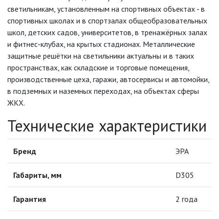
ИНФРАКРАСНЫЕ ЛАМПЫ
светильникам, установленным на спортивных объектах - в
спортивных школах и в спортзалах общеобразовательных
школ, детских садов, университетов, в тренажёрных залах
ИСТОЧНИКИ СВЕТА
и фитнес-клубах, на крытых стадионах. Металлические
защитные решётки на светильники актуальны и в таких
КАБЕЛЕНЕСУЩИЕ СИСТЕМЫ
пространствах, как складские и торговые помещения,
производственные цеха, гаражи, автосервисы и автомойки,
КАБЕЛЬ
в подземных и наземных переходах, на объектах сферы
ЖКХ.
КЛЕЙКИЕ ЛЕНТЫ
Технические характеристики
ЛЕНТЫ СВЕТОДИОДНЫЕ (LED
Бренд
ЛЕНТЫ)
ЭРА
ЛИНЕЙНЫЕ СВЕТОДИОДНЫЕ
Габариты, мм
D305
СВЕТИЛЬНИКИ
Гарантия
2 года
ЛЮСТРЫ