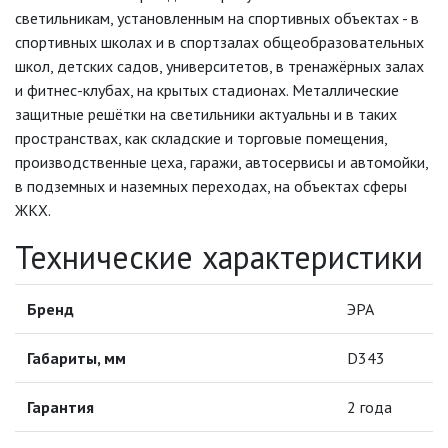
ИНФРАКРАСНЫЕ ЛАМПЫ
светильникам, установленным на спортивных объектах - в
спортивных школах и в спортзалах общеобразовательных
школ, детских садов, университетов, в тренажёрных залах
ИСТОЧНИКИ СВЕТА
и фитнес-клубах, на крытых стадионах. Металлические
защитные решётки на светильники актуальны и в таких
КАБЕЛЕНЕСУЩИЕ СИСТЕМЫ
пространствах, как складские и торговые помещения,
производственные цеха, гаражи, автосервисы и автомойки,
КАБЕЛЬ
в подземных и наземных переходах, на объектах сферы
ЖКХ.
КЛЕЙКИЕ ЛЕНТЫ
Технические характеристики
ЛЕНТЫ СВЕТОДИОДНЫЕ (LED
Бренд
ЛЕНТЫ)
ЭРА
ЛИНЕЙНЫЕ СВЕТОДИОДНЫЕ
Габариты, мм
D343
СВЕТИЛЬНИКИ
Гарантия
2 года
ЛЮСТРЫ