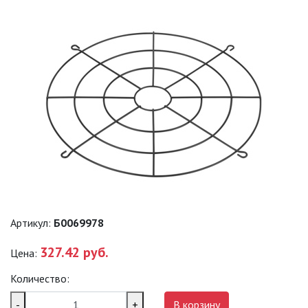
ПРОМЫШЛЕННЫЕ (SPP)
ТЕРМОСТОЙКИЕ СВЕТИЛЬНИКИ
ОФИСНЫЕ ПОДВЕСНЫЕ
СВЕТИЛЬНИКИ «GEOMETRIA»
ПРОЖЕКТОРЫ
ФОНАРИ
САДОВО-ПАРКОВЫЕ
Артикул:
Б0069978
СВЕТИЛЬНИКИ
327.42 руб.
Цена:
САДОВЫЕ СВЕТИЛЬНИКИ
Количество:
САДОВЫЕ ФАСАДНЫЕ
-
+
В корзину