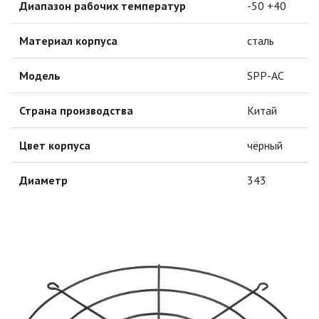
Диапазон рабочих температур
-50 +40
МОДУЛЬНЫЕ СИСТЕМЫ
ОСВЕЩЕНИЯ (LED МОДУЛИ)
Материал корпуса
сталь
НАСТОЛЬНЫЕ СВЕТИЛЬНИКИ
Модель
SPP-AC
НИЗКОВОЛЬТНОЕ
ОБОРУДОВАНИЕ
Страна производства
Китай
НОВОГОДНЕЕ ОСВЕЩЕНИЕ
Цвет корпуса
чёрный
Диаметр
343
ОТВЕРТКИ
ПАЯЛЬНОЕ ОБОРУДОВАНИЕ
ПОДВЕСНЫЕ ЛОФТ
СВЕТИЛЬНИКИ
ПОРТАТИВНЫЕ СОЛНЕЧНЫЕ
ЭЛЕКТРОСТАНЦИИ