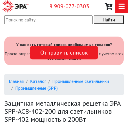
8 909-077-0303
Найти
О КОМПАНИИ
КАТАЛОГ
У вас есть готовый список необходимых товаров?
Отправить список
САДОВЫЙ ИНВЕНТАРЬ И
Просто отправьте его нам и мы посчитаем стоимость с учетом всех
ИНСТРУМЕНТЫ
возможных скидок
ПРОМЫШЛЕННЫЕ СВЕТИЛЬНИКИ
Главная
Каталог
Промышленные светильники
Промышленные (SPP)
АВАРИЙНЫЕ
Защитная металлическая решетка ЭРА
БЫТОВЫЕ ЖКХ (SPB)
SPP-AC8-402-200 для светильников
SPP-402 мощностью 200Вт
ОФИСНЫЕ (SPL, SPO, LED-LP)