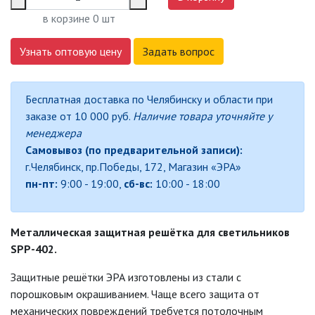
СВЕТИЛЬНИКИ
в корзине
0
шт
СВЕТИЛЬНИКИ ДЛЯ РОСТА
РАСТЕНИЙ (ФИТОСВЕТИЛЬНИКИ)
Узнать оптовую цену
Задать вопрос
АКСЕССУАРЫ ДЛЯ
ЭЛЕКТРОМОНТАЖА
Бесплатная доставка по Челябинску и области при
заказе от 10 000 руб.
Наличие товара уточняйте у
БАКТЕРИЦИДНЫЕ ЛАМПЫ
менеджера
Самовывоз (по предварительной записи):
ДАТЧИКИ ДВИЖЕНИЯ И
ФОТОРЕЛЕ
г.Челябинск, пр.Победы, 172, Магазин «ЭРА»
пн-пт:
9:00 - 19:00,
сб-вс:
10:00 - 18:00
ДЕКОРАТИВНАЯ ПОДСВЕТКА
Металлическая защитная решётка для светильников
ДЕКОРАТИВНЫЕ СВЕТИЛЬНИКИ
SPP-402.
Защитные решётки ЭРА изготовлены из стали с
ИЗОЛЯЦИОННАЯ ЛЕНТА
порошковым окрашиванием. Чаще всего защита от
механических повреждений требуется потолочным