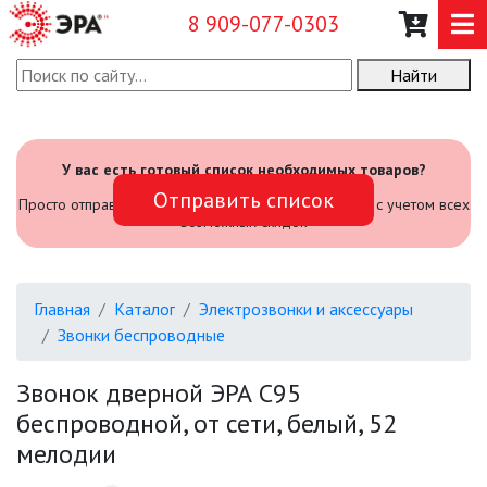
8 909-077-0303
Найти
О КОМПАНИИ
КАТАЛОГ
У вас есть готовый список необходимых товаров?
Отправить список
САДОВЫЙ ИНВЕНТАРЬ И
Просто отправьте его нам и мы посчитаем стоимость с учетом всех
ИНСТРУМЕНТЫ
возможных скидок
ПРОМЫШЛЕННЫЕ СВЕТИЛЬНИКИ
Главная
Каталог
Электрозвонки и аксессуары
ОФИСНЫЕ ПОДВЕСНЫЕ
Звонки беспроводные
СВЕТИЛЬНИКИ «GEOMETRIA»
Звонок дверной ЭРА C95
ПРОЖЕКТОРЫ
беспроводной, от сети, белый, 52
мелодии
ФОНАРИ