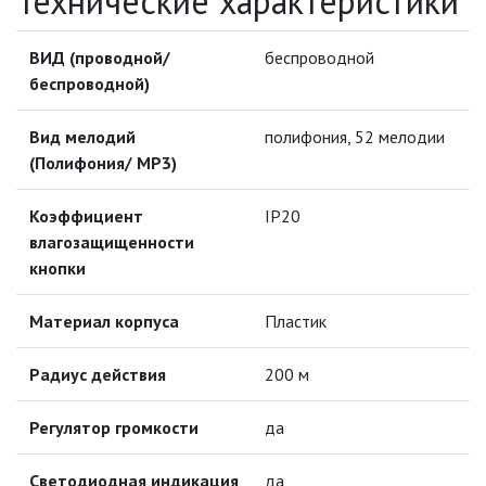
Технические характеристики
ПАЯЛЬНОЕ ОБОРУДОВАНИЕ
ВИД (проводной/
беспроводной
ПОДВЕСНЫЕ ЛОФТ
беспроводной)
СВЕТИЛЬНИКИ
Вид мелодий
полифония, 52 мелодии
ПОРТАТИВНЫЕ СОЛНЕЧНЫЕ
(Полифония/ МР3)
ЭЛЕКТРОСТАНЦИИ
Коэффициент
IP20
ПРОТИВОМОСКИТНЫЕ ЛАМПЫ
влагозащищенности
РАЗЪЁМЫ, ПЕРЕХОДНИКИ, ТВ
кнопки
ДЕЛИТЕЛИ
Материал корпуса
Пластик
СЕТЕВЫЕ ФИЛЬТРЫ, СИЛОВЫЕ
РАЗЪЕМЫ И УДЛИНИТЕЛИ,
ТРОЙНИКИ И КОЛОДКИ, ВИЛКИ
Радиус действия
200 м
СИСТЕМЫ ПОЛИВА
Регулятор громкости
да
СТАБИЛИЗАТОРЫ НАПРЯЖЕНИЯ
Светодиодная индикация
да