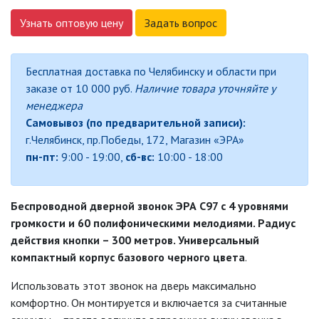
Узнать оптовую цену
Задать вопрос
ДЕКОРАТИВНЫЕ СВЕТИЛЬНИКИ
Бесплатная доставка по Челябинску и области при
ИЗОЛЯЦИОННАЯ ЛЕНТА
заказе от 10 000 руб.
Наличие товара уточняйте у
менеджера
ИНФРАКРАСНЫЕ ЛАМПЫ
Самовывоз (по предварительной записи):
г.Челябинск, пр.Победы, 172, Магазин «ЭРА»
пн-пт:
9:00 - 19:00,
сб-вс:
10:00 - 18:00
ИСТОЧНИКИ СВЕТА
КАБЕЛЕНЕСУЩИЕ СИСТЕМЫ
Беспроводной дверной звонок ЭРА С97 с 4 уровнями
громкости и 60 полифоническими мелодиями. Радиус
действия кнопки – 300 метров. Универсальный
КАБЕЛЬ
компактный корпус базового черного цвета
.
Использовать этот звонок на дверь максимально
КЛЕЙКИЕ ЛЕНТЫ
комфортно. Он монтируется и включается за считанные
ЛЕНТЫ СВЕТОДИОДНЫЕ (LED