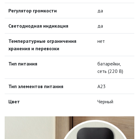
Регулятор громкости
да
ТОЧЕЧНЫЕ СВЕТИЛЬНИКИ
Светодиодная индикация
да
УЛИЧНОЕ ОСВЕЩЕНИЕ НА
СОЛНЕЧНЫХ БАТАРЕЯХ
Температурные ограничения
нет
хранения и перевозки
УЛИЧНЫЕ СВЕТИЛЬНИКИ
Тип питания
батарейки,
ФОНТАНЫ
сеть (220 В)
ЭЛЕКТРОЗВОНКИ И АКСЕССУАРЫ
Тип элементов питания
A23
Цвет
Черный
ВИДЕОЗВОНКИ
ЗВОНКИ БЕСПРОВОДНЫЕ
ЭЛЕКТРОУСТАНОВОЧНЫЕ