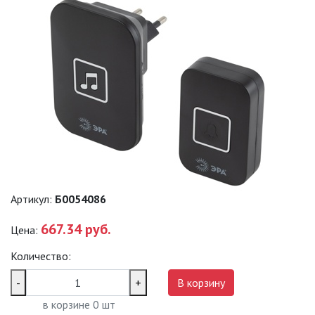
САДОВО-ПАРКОВЫЕ
СВЕТИЛЬНИКИ
САДОВЫЕ СВЕТИЛЬНИКИ
САДОВЫЕ ФАСАДНЫЕ
СВЕТИЛЬНИКИ
СВЕТИЛЬНИКИ ДЛЯ РОСТА
РАСТЕНИЙ (ФИТОСВЕТИЛЬНИКИ)
АКСЕССУАРЫ ДЛЯ
ЭЛЕКТРОМОНТАЖА
Артикул:
Б0054086
667.34 руб.
Цена:
БАКТЕРИЦИДНЫЕ ЛАМПЫ
Количество:
ДАТЧИКИ ДВИЖЕНИЯ И
ФОТОРЕЛЕ
-
+
В корзину
в корзине
0
шт
ДЕКОРАТИВНАЯ ПОДСВЕТКА