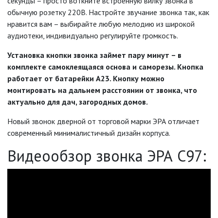
секунды – просто воткните встроенную вилку звонка в
ЛЕНТЫ)
обычную розетку 220В. Настройте звучание звонка так, как
нравится вам – выбирайте любую мелодию из широкой
ЛИНЕЙНЫЕ СВЕТОДИОДНЫЕ
аудиотеки, индивидуально регулируйте громкость.
СВЕТИЛЬНИКИ
Установка кнопки звонка займет пару минут – в
ЛЮСТРЫ
комплекте самоклеящаяся основа и саморезы. Кнопка
работает от батарейки А23. Кнопку можно
МОДУЛЬНЫЕ СИСТЕМЫ
монтировать на дальнем расстоянии от звонка, что
ОСВЕЩЕНИЯ (LED МОДУЛИ)
актуально для дач, загородных домов.
НАСТОЛЬНЫЕ СВЕТИЛЬНИКИ
Новый звонок дверной от торговой марки ЭРА отличает
современный минималистичный дизайн корпуса.
НИЗКОВОЛЬТНОЕ
Видеообзор звонка ЭРА С97:
ОБОРУДОВАНИЕ
НОВОГОДНЕЕ ОСВЕЩЕНИЕ
ОТВЕРТКИ