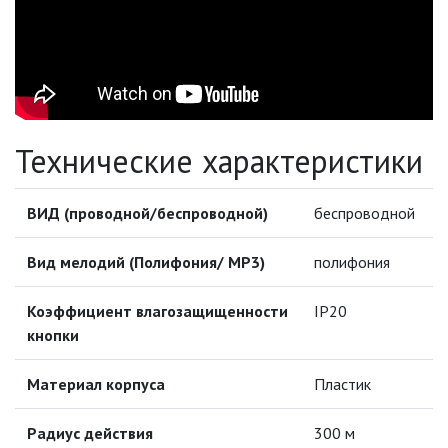
ПАЯЛЬНОЕ ОБОРУДОВАНИЕ
ПОДВЕСНЫЕ ЛОФТ
СВЕТИЛЬНИКИ
ПОРТАТИВНЫЕ СОЛНЕЧНЫЕ
Технические характеристики
ЭЛЕКТРОСТАНЦИИ
ПРОТИВОМОСКИТНЫЕ ЛАМПЫ
ВИД (проводной/беспроводной)
беспроводной
РАЗЪЁМЫ, ПЕРЕХОДНИКИ, ТВ
Вид мелодий (Полифония/ МР3)
полифония
ДЕЛИТЕЛИ
СЕТЕВЫЕ ФИЛЬТРЫ, СИЛОВЫЕ
Коэффициент влагозащищенности
IP20
РАЗЪЕМЫ И УДЛИНИТЕЛИ,
кнопки
ТРОЙНИКИ И КОЛОДКИ, ВИЛКИ
СИСТЕМЫ ПОЛИВА
Материал корпуса
Пластик
СТАБИЛИЗАТОРЫ НАПРЯЖЕНИЯ
Радиус действия
300 м