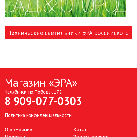
Технические светильники ЭРА российского
производства
Магазин «ЭРА»
Челябинск, пр.Победы, 172
8 909-077-0303
Политика конфиденциальности
О компании
Каталог
Новости
Задать вопрос