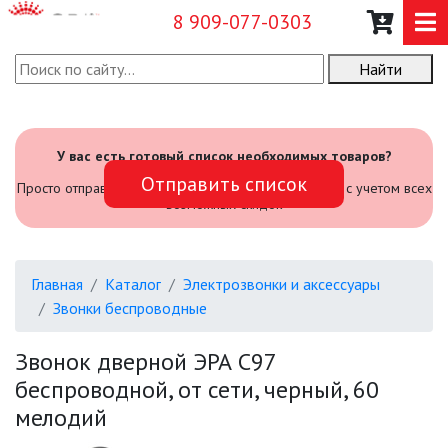
8 909-077-0303
Найти
О КОМПАНИИ
КАТАЛОГ
У вас есть готовый список необходимых товаров?
Отправить список
САДОВЫЙ ИНВЕНТАРЬ И
Просто отправьте его нам и мы посчитаем стоимость с учетом всех
ИНСТРУМЕНТЫ
возможных скидок
ПРОМЫШЛЕННЫЕ СВЕТИЛЬНИКИ
Главная
Каталог
Электрозвонки и аксессуары
ОФИСНЫЕ ПОДВЕСНЫЕ
Звонки беспроводные
СВЕТИЛЬНИКИ «GEOMETRIA»
Звонок дверной ЭРА С97
ПРОЖЕКТОРЫ
беспроводной, от сети, черный, 60
мелодий
ФОНАРИ