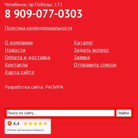
Челябинск, пр.Победы, 172
8 909-077-0303
ТОЧЕЧНЫЕ СВЕТИЛЬНИКИ
УЛИЧНОЕ ОСВЕЩЕНИЕ НА
Политика конфиденциальности
СОЛНЕЧНЫХ БАТАРЕЯХ
О компании
Каталог
УЛИЧНЫЕ СВЕТИЛЬНИКИ
Новости
Задать вопрос
Оплата и доставка
Заявка
Контакты
Отправить список
ФОНТАНЫ
Карта сайта
ЭЛЕКТРОЗВОНКИ И АКСЕССУАРЫ
Разработка сайта:
РАПИРА
ЭЛЕКТРОУСТАНОВОЧНЫЕ
ИЗДЕЛИЯ
ЭЛЕМЕНТЫ ПИТАНИЯ