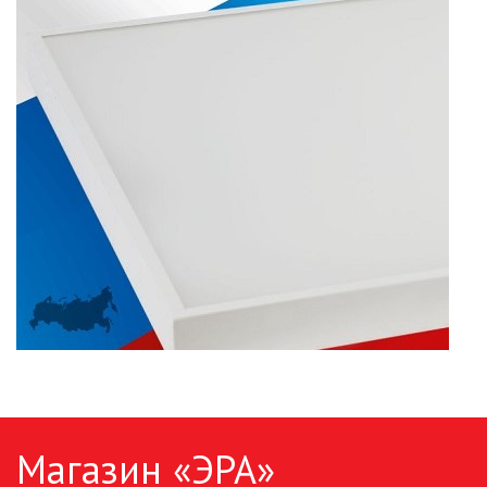
ПАЯЛЬНОЕ ОБОРУДОВАНИЕ
ПОДВЕСНЫЕ ЛОФТ
СВЕТИЛЬНИКИ
ПОРТАТИВНЫЕ СОЛНЕЧНЫЕ
ЭЛЕКТРОСТАНЦИИ
ПРОТИВОМОСКИТНЫЕ ЛАМПЫ
РАЗЪЁМЫ, ПЕРЕХОДНИКИ, ТВ
ДЕЛИТЕЛИ
СЕТЕВЫЕ ФИЛЬТРЫ, СИЛОВЫЕ
РАЗЪЕМЫ И УДЛИНИТЕЛИ,
ТРОЙНИКИ И КОЛОДКИ, ВИЛКИ
СИСТЕМЫ ПОЛИВА
Магазин «ЭРА»
СТАБИЛИЗАТОРЫ НАПРЯЖЕНИЯ