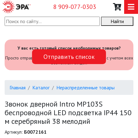
8 909-077-0303
Найти
О КОМПАНИИ
КАТАЛОГ
У вас есть готовый список необходимых товаров?
Отправить список
САДОВЫЙ ИНВЕНТАРЬ И
Просто отправьте его нам и мы посчитаем стоимость с учетом всех
ИНСТРУМЕНТЫ
возможных скидок
ПРОМЫШЛЕННЫЕ СВЕТИЛЬНИКИ
Главная
Каталог
Нераспределенные товары
ОФИСНЫЕ ПОДВЕСНЫЕ
СВЕТИЛЬНИКИ «GEOMETRIA»
Звонок дверной Intro MP103S
беспроводной LED подсветка IP44 150
ПРОЖЕКТОРЫ
м серебряный 38 мелодий
ФОНАРИ
Артикул:
Б0072161