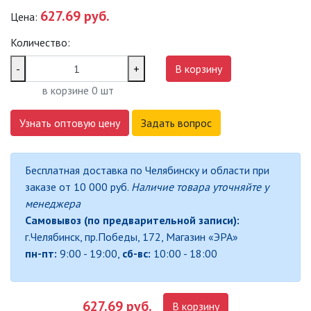
627.69 руб.
Цена:
САДОВО-ПАРКОВЫЕ
СВЕТИЛЬНИКИ
Количество:
САДОВЫЕ СВЕТИЛЬНИКИ
-
+
В корзину
в корзине
0
шт
САДОВЫЕ ФАСАДНЫЕ
СВЕТИЛЬНИКИ
Узнать оптовую цену
Задать вопрос
СВЕТИЛЬНИКИ ДЛЯ РОСТА
РАСТЕНИЙ (ФИТОСВЕТИЛЬНИКИ)
Бесплатная доставка по Челябинску и области при
АКСЕССУАРЫ ДЛЯ
заказе от 10 000 руб.
Наличие товара уточняйте у
ЭЛЕКТРОМОНТАЖА
менеджера
Самовывоз (по предварительной записи):
БАКТЕРИЦИДНЫЕ ЛАМПЫ
г.Челябинск, пр.Победы, 172, Магазин «ЭРА»
пн-пт:
9:00 - 19:00,
сб-вс:
10:00 - 18:00
ДАТЧИКИ ДВИЖЕНИЯ И
ФОТОРЕЛЕ
627.69 руб.
В корзину
ДЕКОРАТИВНАЯ ПОДСВЕТКА