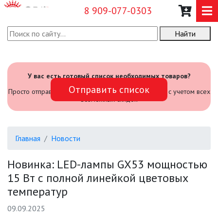
8 909-077-0303
Найти
О КОМПАНИИ
КАТАЛОГ
У вас есть готовый список необходимых товаров?
Отправить список
Просто отправьте его нам и мы посчитаем стоимость с учетом всех
НОВОСТИ
возможных скидок
ОПЛАТА И ДОСТАВКА
Главная
Новости
ЗАДАТЬ ВОПРОС
Новинка: LED-лампы GX53 мощностью
15 Вт с полной линейкой цветовых
ЗАЯВКА
температур
КОНТАКТЫ
09.09.2025