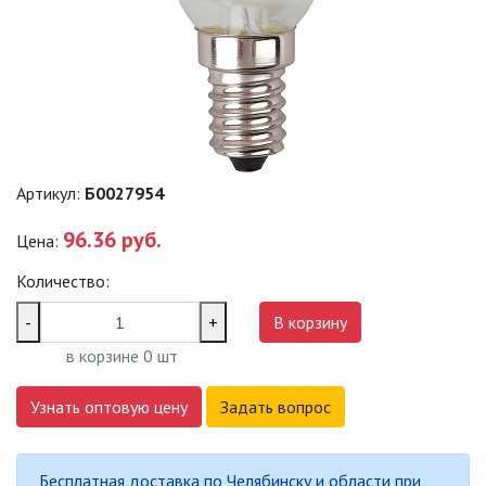
ДЕКОРАТИВНЫЕ СВЕТИЛЬНИКИ
ИЗОЛЯЦИОННАЯ ЛЕНТА
ИНФРАКРАСНЫЕ ЛАМПЫ
Артикул:
Б0027954
96.36 руб.
Цена:
ИСТОЧНИКИ СВЕТА
Количество:
АВТОМОБИЛЬНЫЕ ЛАМПЫ
-
+
В корзину
в корзине
0
шт
КАПСУЛЬНЫЕ (G4, G9)
Узнать оптовую цену
Задать вопрос
ЛАМПЫ ДЛЯ БЫТОВОЙ ТЕХНИКИ
Бесплатная доставка по Челябинску и области при