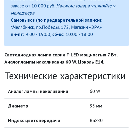
ЛАМПЫ СВЕТОДИОДНЫЕ F-LED
заказе от 10 000 руб.
Наличие товара уточняйте у
менеджера
ЛАМПЫ СВЕТОДИОДНЫЕ
Самовывоз (по предварительной записи):
ПРОМЫШЛЕННЫЕ (СЕРИЯ POWER)
г.Челябинск, пр.Победы, 172, Магазин «ЭРА»
пн-пт:
9:00 - 19:00,
сб-вс:
10:00 - 18:00
ЛАМПЫ СВЕТОДИОДНЫЕ
СТАНДАРТ
ЛАМПЫ СВЕТОДИОДНЫЕ
Светодиодная лампа серии F-LED мощностью 7 Вт.
ЭКОНОМ
Аналог лампы накаливания 60 W. Цоколь Е14.
ЛИНЕЙНЫЕ Т8
Технические характеристики
ПАТРОНЫ
Аналог лампы накаливания
60 W
Диаметр
35 мм
СОФИТ MR11/MR16
Индекс цветопередачи
Ra>80
ЭНЕРГОСБЕРЕГАЮЩИЕ