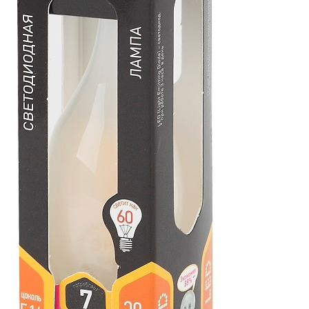
СВЕТИЛЬНИКИ
ПОРТАТИВНЫЕ СОЛНЕЧНЫЕ
ЭЛЕКТРОСТАНЦИИ
ПРОТИВОМОСКИТНЫЕ ЛАМПЫ
РАЗЪЁМЫ, ПЕРЕХОДНИКИ, ТВ
ДЕЛИТЕЛИ
СЕТЕВЫЕ ФИЛЬТРЫ, СИЛОВЫЕ
РАЗЪЕМЫ И УДЛИНИТЕЛИ,
ТРОЙНИКИ И КОЛОДКИ, ВИЛКИ
СИСТЕМЫ ПОЛИВА
СТАБИЛИЗАТОРЫ НАПРЯЖЕНИЯ
ТОЧЕЧНЫЕ СВЕТИЛЬНИКИ