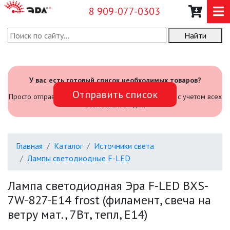
8 909-077-0303
Найти
О КОМПАНИИ
КАТАЛОГ
У вас есть готовый список необходимых товаров?
Отправить список
САДОВЫЙ ИНВЕНТАРЬ И
Просто отправьте его нам и мы посчитаем стоимость с учетом всех
ИНСТРУМЕНТЫ
возможных скидок
ПРОМЫШЛЕННЫЕ СВЕТИЛЬНИКИ
Главная
Каталог
Источники света
ОФИСНЫЕ ПОДВЕСНЫЕ
Лампы светодиодные F-LED
СВЕТИЛЬНИКИ «GEOMETRIA»
Лампа светодиодная Эра F-LED BXS-
ПРОЖЕКТОРЫ
7W-827-E14 frost (филамент, свеча на
ветру мат., 7Вт, тепл, E14)
ФОНАРИ