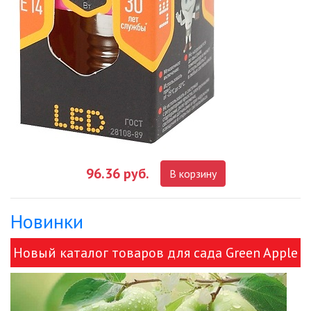
УЛИЧНОЕ ОСВЕЩЕНИЕ НА
СОЛНЕЧНЫХ БАТАРЕЯХ
УЛИЧНЫЕ СВЕТИЛЬНИКИ
ФОНТАНЫ
ЭЛЕКТРОЗВОНКИ И АКСЕССУАРЫ
ЭЛЕКТРОУСТАНОВОЧНЫЕ
96.36 руб.
В корзину
ИЗДЕЛИЯ
ЭЛЕМЕНТЫ ПИТАНИЯ
Новинки
Новый каталог товаров для сада Green Apple
НОВОСТИ
и ЭРА!
ОПЛАТА И ДОСТАВКА