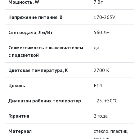
Мощность, W
7 Вт
ЛАМПЫ ГАЛОГЕННЫЕ
Напряжение питания, В
170-265V
ЛАМПЫ ЛЮМИНИСЦЕНТНЫЕ
Светоодача, Лм/Вт
560 Лм
ЛАМПЫ НАКАЛИВАНИЯ
Совместимость с выключателем
да
с подсветкой
КАБЕЛЕНЕСУЩИЕ СИСТЕМЫ
Цветовая температура, К
2700 К
КАБЕЛЬ
Цоколь
Е14
КЛЕЙКИЕ ЛЕНТЫ
Диапазон рабочих температур
- 25..+50°C
ЛЕНТЫ СВЕТОДИОДНЫЕ (LED
Гарантия
2 года
ЛЕНТЫ)
ЛИНЕЙНЫЕ СВЕТОДИОДНЫЕ
Материал
стекло, пластик,
СВЕТИЛЬНИКИ
металл