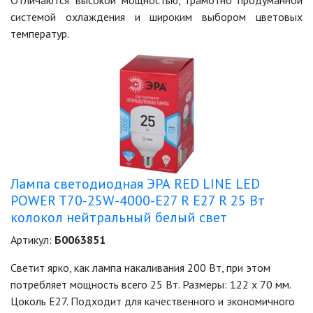
Отличаются высокой мощностью, грамотно продуманной
системой охлаждения и широким выбором цветовых
САДОВО-ПАРКОВЫЕ
СВЕТИЛЬНИКИ
температур.
САДОВЫЕ СВЕТИЛЬНИКИ
САДОВЫЕ ФАСАДНЫЕ
СВЕТИЛЬНИКИ
СВЕТИЛЬНИКИ ДЛЯ РОСТА
РАСТЕНИЙ (ФИТОСВЕТИЛЬНИКИ)
АКСЕССУАРЫ ДЛЯ
Лампа светодиодная ЭРА RED LINE LED
ЭЛЕКТРОМОНТАЖА
POWER T70-25W-4000-E27 R E27 R 25 Вт
колокол нейтральный белый свет
БАКТЕРИЦИДНЫЕ ЛАМПЫ
Артикул:
Б0063851
ДАТЧИКИ ДВИЖЕНИЯ И
Светит ярко, как лампа накаливания 200 Вт, при этом
ФОТОРЕЛЕ
потребляет мощность всего 25 Вт. Размеры: 122 х 70 мм.
Цоколь Е27. Подходит для качественного и экономичного
ДЕКОРАТИВНАЯ ПОДСВЕТКА