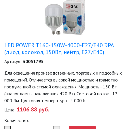
ЛЮСТРЫ
МОДУЛЬНЫЕ СИСТЕМЫ
ОСВЕЩЕНИЯ (LED МОДУЛИ)
LED POWER T160-150W-4000-E27/E40 ЭРА
НАСТОЛЬНЫЕ СВЕТИЛЬНИКИ
(диод, колокол, 150Вт, нейтр, E27/E40)
НИЗКОВОЛЬТНОЕ
Артикул:
Б0051795
ОБОРУДОВАНИЕ
Для освещения производственных, торговых и подсобных
НОВОГОДНЕЕ ОСВЕЩЕНИЕ
помещений. Отличается высокой мощностью и грамотно
продуманной системой охлаждения. Мощность - 150 Вт
(аналог лампы накаливания 420 Вт). Световой поток - 12
ОТВЕРТКИ
000 Лм. Цветовая температура - 4 000 К
1106.88 руб.
Цена:
ПАЯЛЬНОЕ ОБОРУДОВАНИЕ
Количество:
ПОДВЕСНЫЕ ЛОФТ