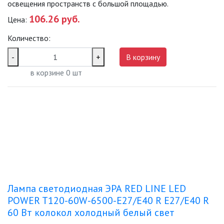
освещения пространств с большой площадью.
106.26 руб.
Цена:
ДЕКОРАТИВНЫЕ СВЕТИЛЬНИКИ
Количество:
ИЗОЛЯЦИОННАЯ ЛЕНТА
-
+
В корзину
в корзине
0
шт
ИНФРАКРАСНЫЕ ЛАМПЫ
ИСТОЧНИКИ СВЕТА
АВТОМОБИЛЬНЫЕ ЛАМПЫ
КАПСУЛЬНЫЕ (G4, G9)
Лампа светодиодная ЭРА RED LINE LED
POWER T120-60W-6500-E27/E40 R E27/E40 R
ЛАМПЫ ДЛЯ БЫТОВОЙ ТЕХНИКИ
60 Вт колокол холодный белый свет