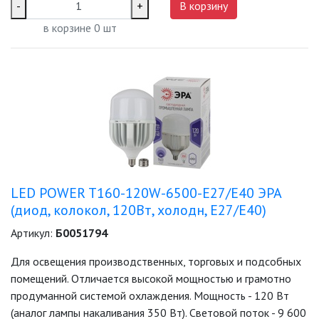
-
+
В корзину
СВЕТИЛЬНИКИ
в корзине
0
шт
ПОРТАТИВНЫЕ СОЛНЕЧНЫЕ
ЭЛЕКТРОСТАНЦИИ
ПРОТИВОМОСКИТНЫЕ ЛАМПЫ
РАЗЪЁМЫ, ПЕРЕХОДНИКИ, ТВ
ДЕЛИТЕЛИ
СЕТЕВЫЕ ФИЛЬТРЫ, СИЛОВЫЕ
РАЗЪЕМЫ И УДЛИНИТЕЛИ,
ТРОЙНИКИ И КОЛОДКИ, ВИЛКИ
LED POWER T160-120W-6500-E27/E40 ЭРА
СИСТЕМЫ ПОЛИВА
(диод, колокол, 120Вт, холодн, E27/E40)
Артикул:
Б0051794
СТАБИЛИЗАТОРЫ НАПРЯЖЕНИЯ
Для освещения производственных, торговых и подсобных
помещений. Отличается высокой мощностью и грамотно
ТОЧЕЧНЫЕ СВЕТИЛЬНИКИ
продуманной системой охлаждения. Мощность - 120 Вт
(аналог лампы накаливания 350 Вт). Световой поток - 9 600