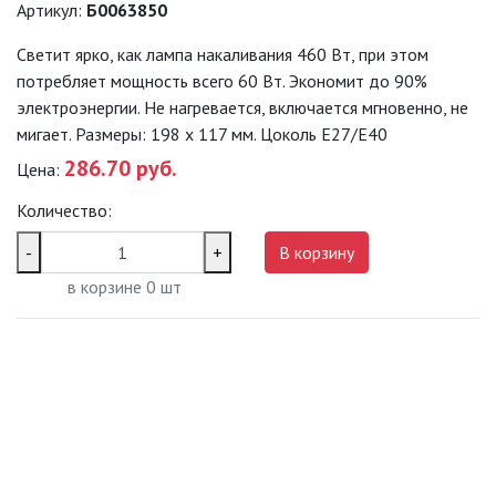
Артикул:
Б0063850
ЛАМПЫ СВЕТОДИОДНЫЕ F-LED
Светит ярко, как лампа накаливания 460 Вт, при этом
ЛАМПЫ СВЕТОДИОДНЫЕ
потребляет мощность всего 60 Вт. Экономит до 90%
ПРОМЫШЛЕННЫЕ (СЕРИЯ POWER)
электроэнергии. Не нагревается, включается мгновенно, не
ЛАМПЫ СВЕТОДИОДНЫЕ
мигает. Размеры: 198 х 117 мм. Цоколь Е27/E40
СТАНДАРТ
286.70 руб.
Цена:
ЛАМПЫ СВЕТОДИОДНЫЕ
Количество:
ЭКОНОМ
-
+
В корзину
ЛИНЕЙНЫЕ Т8
в корзине
0
шт
ПАТРОНЫ
СОФИТ MR11/MR16
ЭНЕРГОСБЕРЕГАЮЩИЕ