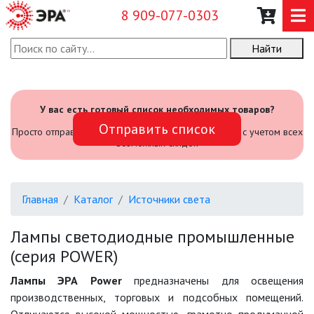
8 909-077-0303
Найти
О КОМПАНИИ
КАТАЛОГ
У вас есть готовый список необходимых товаров?
Отправить список
САДОВЫЙ ИНВЕНТАРЬ И
Просто отправьте его нам и мы посчитаем стоимость с учетом всех
ИНСТРУМЕНТЫ
возможных скидок
ПРОМЫШЛЕННЫЕ СВЕТИЛЬНИКИ
Главная
Каталог
Источники света
ОФИСНЫЕ ПОДВЕСНЫЕ
СВЕТИЛЬНИКИ «GEOMETRIA»
Лампы светодиодные промышленные
(серия POWER)
ПРОЖЕКТОРЫ
Лампы ЭРА Power
предназначены для освещения
производственных, торговых и подсобных помещений.
ФОНАРИ