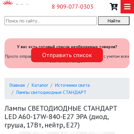
8 909-077-0303
Найти
О КОМПАНИИ
КАТАЛОГ
У вас есть готовый список необходимых товаров?
Отправить список
САДОВЫЙ ИНВЕНТАРЬ И
Просто отправьте его нам и мы посчитаем стоимость с учетом всех
ИНСТРУМЕНТЫ
возможных скидок
ПРОМЫШЛЕННЫЕ СВЕТИЛЬНИКИ
Главная
Каталог
Источники света
ОФИСНЫЕ ПОДВЕСНЫЕ
Лампы светодиодные СТАНДАРТ
СВЕТИЛЬНИКИ «GEOMETRIA»
Лампы СВЕТОДИОДНЫЕ СТАНДАРТ
ПРОЖЕКТОРЫ
LED A60-17W-840-E27 ЭРА (диод,
груша, 17Вт, нейтр, E27)
ФОНАРИ