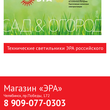
СВЕТИЛЬНИКИ
ПОРТАТИВНЫЕ СОЛНЕЧНЫЕ
ЭЛЕКТРОСТАНЦИИ
ПРОТИВОМОСКИТНЫЕ ЛАМПЫ
РАЗЪЁМЫ, ПЕРЕХОДНИКИ, ТВ
ДЕЛИТЕЛИ
Технические светильники ЭРА российского
СЕТЕВЫЕ ФИЛЬТРЫ, СИЛОВЫЕ
производства
РАЗЪЕМЫ И УДЛИНИТЕЛИ,
ТРОЙНИКИ И КОЛОДКИ, ВИЛКИ
СИСТЕМЫ ПОЛИВА
Магазин «ЭРА»
СТАБИЛИЗАТОРЫ НАПРЯЖЕНИЯ
Челябинск, пр.Победы, 172
8 909-077-0303
ТОЧЕЧНЫЕ СВЕТИЛЬНИКИ