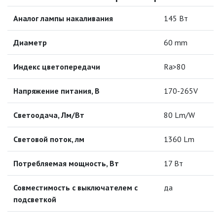
ЛАМПЫ СВЕТОДИОДНЫЕ F-LED
Аналог лампы накаливания
145 Вт
ЛАМПЫ СВЕТОДИОДНЫЕ
ПРОМЫШЛЕННЫЕ (СЕРИЯ POWER)
Диаметр
60 mm
ЛАМПЫ СВЕТОДИОДНЫЕ
Индекс цветопередачи
СТАНДАРТ
Ra>80
ЛАМПЫ СВЕТОДИОДНЫЕ
Напряжение питания, В
170-265V
ЭКОНОМ
Светоодача, Лм/Вт
80 Lm/W
ЛИНЕЙНЫЕ Т8
Световой поток, лм
1360 Lm
ПАТРОНЫ
Потребляемая мощность, Вт
17 Вт
СОФИТ MR11/MR16
Совместимость с выключателем с
да
подсветкой
ЭНЕРГОСБЕРЕГАЮЩИЕ