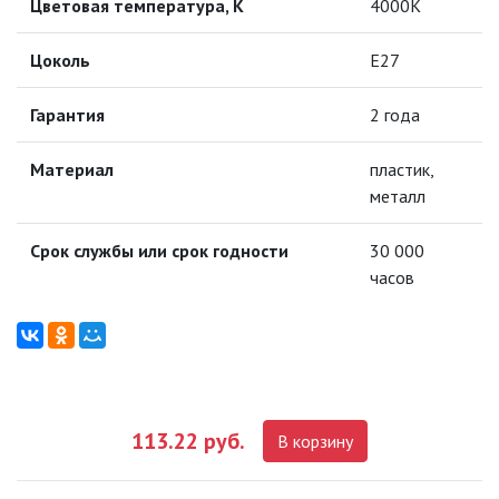
Цветовая температура, К
4000K
ЛАМПЫ ГАЛОГЕННЫЕ
Цоколь
E27
ЛАМПЫ ЛЮМИНИСЦЕНТНЫЕ
Гарантия
2 года
ЛАМПЫ НАКАЛИВАНИЯ
Материал
пластик,
металл
КАБЕЛЕНЕСУЩИЕ СИСТЕМЫ
Срок службы или срок годности
30 000
часов
КАБЕЛЬ
КЛЕЙКИЕ ЛЕНТЫ
ЛЕНТЫ СВЕТОДИОДНЫЕ (LED
ЛЕНТЫ)
113.22 руб.
В корзину
ЛИНЕЙНЫЕ СВЕТОДИОДНЫЕ
СВЕТИЛЬНИКИ