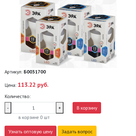
САДОВО-ПАРКОВЫЕ
СВЕТИЛЬНИКИ
САДОВЫЕ СВЕТИЛЬНИКИ
САДОВЫЕ ФАСАДНЫЕ
СВЕТИЛЬНИКИ
СВЕТИЛЬНИКИ ДЛЯ РОСТА
РАСТЕНИЙ (ФИТОСВЕТИЛЬНИКИ)
Артикул:
Б0031700
АКСЕССУАРЫ ДЛЯ
113.22 руб.
ЭЛЕКТРОМОНТАЖА
Цена:
Количество:
БАКТЕРИЦИДНЫЕ ЛАМПЫ
-
+
В корзину
ДАТЧИКИ ДВИЖЕНИЯ И
в корзине
0
шт
ФОТОРЕЛЕ
Узнать оптовую цену
Задать вопрос
ДЕКОРАТИВНАЯ ПОДСВЕТКА