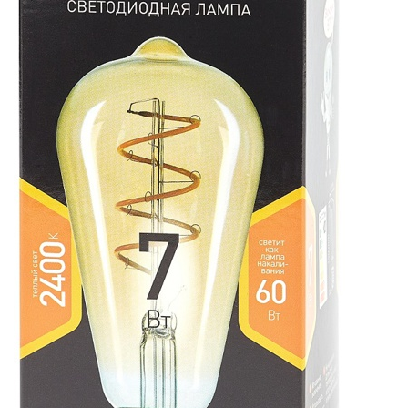
СВЕТИЛЬНИКИ
ПОРТАТИВНЫЕ СОЛНЕЧНЫЕ
ЭЛЕКТРОСТАНЦИИ
ПРОТИВОМОСКИТНЫЕ ЛАМПЫ
РАЗЪЁМЫ, ПЕРЕХОДНИКИ, ТВ
ДЕЛИТЕЛИ
СЕТЕВЫЕ ФИЛЬТРЫ, СИЛОВЫЕ
РАЗЪЕМЫ И УДЛИНИТЕЛИ,
ТРОЙНИКИ И КОЛОДКИ, ВИЛКИ
СИСТЕМЫ ПОЛИВА
СТАБИЛИЗАТОРЫ НАПРЯЖЕНИЯ
ТОЧЕЧНЫЕ СВЕТИЛЬНИКИ