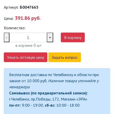
САДОВО-ПАРКОВЫЕ
Артикул:
Б0047665
СВЕТИЛЬНИКИ
391.86 руб.
Цена:
САДОВЫЕ СВЕТИЛЬНИКИ
Количество:
САДОВЫЕ ФАСАДНЫЕ
-
+
В корзину
СВЕТИЛЬНИКИ
в корзине
0
шт
СВЕТИЛЬНИКИ ДЛЯ РОСТА
РАСТЕНИЙ (ФИТОСВЕТИЛЬНИКИ)
Узнать оптовую цену
Задать вопрос
АКСЕССУАРЫ ДЛЯ
ЭЛЕКТРОМОНТАЖА
Бесплатная доставка по Челябинску и области при
заказе от 10 000 руб.
Наличие товара уточняйте у
БАКТЕРИЦИДНЫЕ ЛАМПЫ
менеджера
Самовывоз (по предварительной записи):
ДАТЧИКИ ДВИЖЕНИЯ И
г.Челябинск, пр.Победы, 172, Магазин «ЭРА»
ФОТОРЕЛЕ
пн-пт:
9:00 - 19:00,
сб-вс:
10:00 - 18:00
ДЕКОРАТИВНАЯ ПОДСВЕТКА