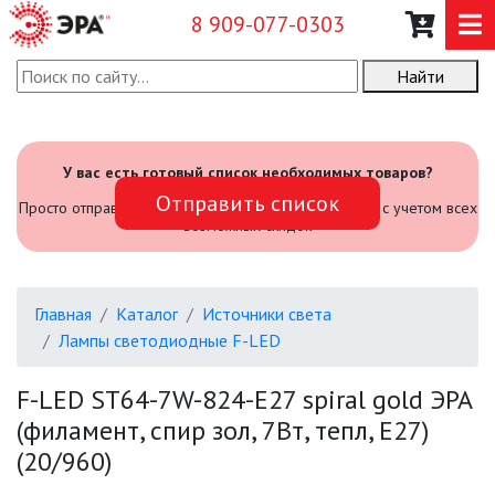
8 909-077-0303
Найти
О КОМПАНИИ
КАТАЛОГ
У вас есть готовый список необходимых товаров?
Отправить список
САДОВЫЙ ИНВЕНТАРЬ И
Просто отправьте его нам и мы посчитаем стоимость с учетом всех
ИНСТРУМЕНТЫ
возможных скидок
ПРОМЫШЛЕННЫЕ СВЕТИЛЬНИКИ
Главная
Каталог
Источники света
ОФИСНЫЕ ПОДВЕСНЫЕ
Лампы светодиодные F-LED
СВЕТИЛЬНИКИ «GEOMETRIA»
F-LED ST64-7W-824-E27 spiral gold ЭРА
ПРОЖЕКТОРЫ
(филамент, спир зол, 7Вт, тепл, E27)
(20/960)
ФОНАРИ