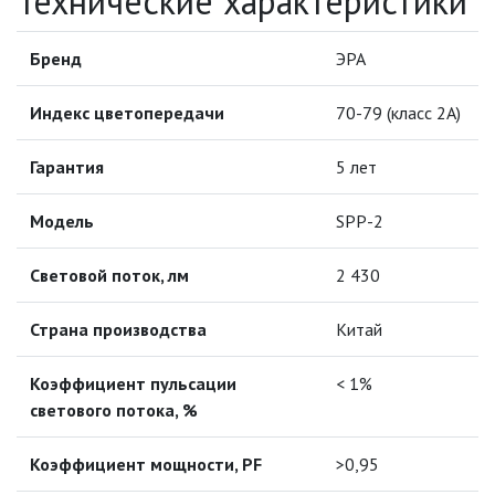
Технические характеристики
ИНФРАКРАСНЫЕ ЛАМПЫ
Бренд
ЭРА
ИСТОЧНИКИ СВЕТА
Индекс цветопередачи
70-79 (класс 2A)
КАБЕЛЕНЕСУЩИЕ СИСТЕМЫ
Гарантия
5 лет
КАБЕЛЬ
Модель
SPP-2
КЛЕЙКИЕ ЛЕНТЫ
Световой поток, лм
2 430
ЛЕНТЫ СВЕТОДИОДНЫЕ (LED
Страна производства
Китай
ЛЕНТЫ)
Коэффициент пульсации
ЛИНЕЙНЫЕ СВЕТОДИОДНЫЕ
< 1%
СВЕТИЛЬНИКИ
светового потока, %
ЛЮСТРЫ
Коэффициент мощности, PF
>0,95