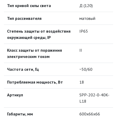
МОДУЛЬНЫЕ СИСТЕМЫ
Тип кривой силы света
Д (120)
ОСВЕЩЕНИЯ (LED МОДУЛИ)
Тип рассеивателя
матовый
НАСТОЛЬНЫЕ СВЕТИЛЬНИКИ
Степень защиты от воздействия
IP65
НИЗКОВОЛЬТНОЕ
окружающей среды, IP
ОБОРУДОВАНИЕ
Класс защиты от поражения
II
НОВОГОДНЕЕ ОСВЕЩЕНИЕ
электрическим током
ОТВЕРТКИ
Частота сети, Гц
~50/60
Потребляемая мощность, Вт
18
ПАЯЛЬНОЕ ОБОРУДОВАНИЕ
Артикул
ПОДВЕСНЫЕ ЛОФТ
SPP-202-0-40K-
СВЕТИЛЬНИКИ
L18
ПОРТАТИВНЫЕ СОЛНЕЧНЫЕ
Габариты, мм
600х66х66
ЭЛЕКТРОСТАНЦИИ