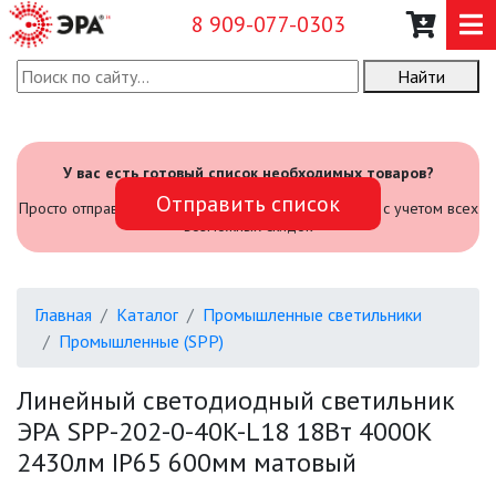
8 909-077-0303
Найти
О КОМПАНИИ
КАТАЛОГ
У вас есть готовый список необходимых товаров?
Отправить список
САДОВЫЙ ИНВЕНТАРЬ И
Просто отправьте его нам и мы посчитаем стоимость с учетом всех
ИНСТРУМЕНТЫ
возможных скидок
ПРОМЫШЛЕННЫЕ СВЕТИЛЬНИКИ
Главная
Каталог
Промышленные светильники
Промышленные (SPP)
АВАРИЙНЫЕ
Линейный светодиодный светильник
БЫТОВЫЕ ЖКХ (SPB)
ЭРА SPP-202-0-40K-L18 18Вт 4000К
2430лм IP65 600мм матовый
ОФИСНЫЕ (SPL, SPO, LED-LP)