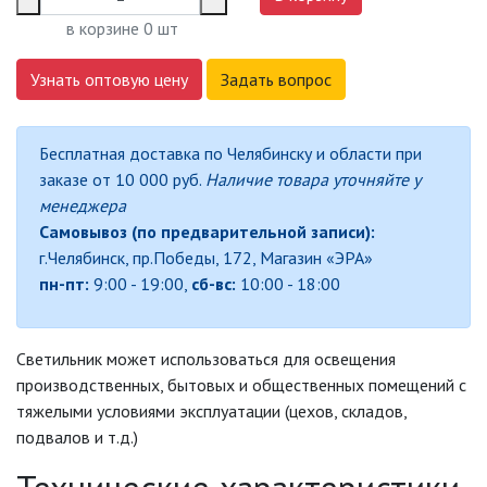
СВЕТИЛЬНИКИ
в корзине
0
шт
СВЕТИЛЬНИКИ ДЛЯ РОСТА
РАСТЕНИЙ (ФИТОСВЕТИЛЬНИКИ)
Узнать оптовую цену
Задать вопрос
АКСЕССУАРЫ ДЛЯ
ЭЛЕКТРОМОНТАЖА
Бесплатная доставка по Челябинску и области при
заказе от 10 000 руб.
Наличие товара уточняйте у
БАКТЕРИЦИДНЫЕ ЛАМПЫ
менеджера
Самовывоз (по предварительной записи):
ДАТЧИКИ ДВИЖЕНИЯ И
ФОТОРЕЛЕ
г.Челябинск, пр.Победы, 172, Магазин «ЭРА»
пн-пт:
9:00 - 19:00,
сб-вс:
10:00 - 18:00
ДЕКОРАТИВНАЯ ПОДСВЕТКА
Светильник может использоваться для освещения
ДЕКОРАТИВНЫЕ СВЕТИЛЬНИКИ
производственных, бытовых и общественных помещений с
тяжелыми условиями эксплуатации (цехов, складов,
ИЗОЛЯЦИОННАЯ ЛЕНТА
подвалов и т.д.)