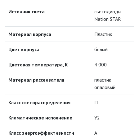
Источник света
светодиоды
ПРОТИВОМОСКИТНЫЕ ЛАМПЫ
Nation STAR
РАЗЪЁМЫ, ПЕРЕХОДНИКИ, ТВ
ДЕЛИТЕЛИ
Материал корпуса
Пластик
СЕТЕВЫЕ ФИЛЬТРЫ, СИЛОВЫЕ
Цвет корпуса
белый
РАЗЪЕМЫ И УДЛИНИТЕЛИ,
ТРОЙНИКИ И КОЛОДКИ, ВИЛКИ
Цветовая температура, К
4 000
СИСТЕМЫ ПОЛИВА
Материал рассеивателя
пластик
СТАБИЛИЗАТОРЫ НАПРЯЖЕНИЯ
опаловый
Класс светораспределения
П
ТОЧЕЧНЫЕ СВЕТИЛЬНИКИ
Климатическое исполнение
УЛИЧНОЕ ОСВЕЩЕНИЕ НА
У2
СОЛНЕЧНЫХ БАТАРЕЯХ
Класс энергоэффективности
А