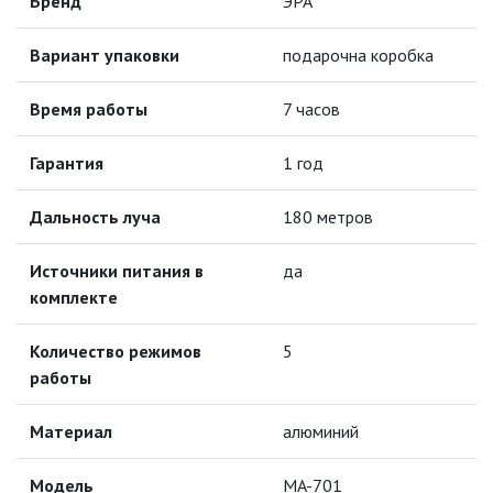
Бренд
ЭРА
ИЗОЛЯЦИОННАЯ ЛЕНТА
Вариант упаковки
подарочна коробка
ИНФРАКРАСНЫЕ ЛАМПЫ
Время работы
7 часов
ИСТОЧНИКИ СВЕТА
Гарантия
1 год
Дальность луча
180 метров
КАБЕЛЕНЕСУЩИЕ СИСТЕМЫ
Источники питания в
да
КАБЕЛЬ
комплекте
КЛЕЙКИЕ ЛЕНТЫ
Количество режимов
5
работы
ЛЕНТЫ СВЕТОДИОДНЫЕ (LED
ЛЕНТЫ)
Материал
алюминий
ЛИНЕЙНЫЕ СВЕТОДИОДНЫЕ
Модель
MA-701
СВЕТИЛЬНИКИ