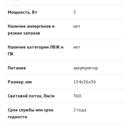
Мощность, Вт
5
ЛЮСТРЫ
МОДУЛЬНЫЕ СИСТЕМЫ
Наличие аллергенов и
нет
ОСВЕЩЕНИЯ (LED МОДУЛИ)
резких запахов
НАСТОЛЬНЫЕ СВЕТИЛЬНИКИ
Наличие категории ЛВЖ и
нет
ГЖ
НИЗКОВОЛЬТНОЕ
ОБОРУДОВАНИЕ
Питание
аккумулятор
НОВОГОДНЕЕ ОСВЕЩЕНИЕ
Размер, мм
154х36х36
ОТВЕРТКИ
Световой поток, Лм/м
360
Срок службы или срок
2 года
ПАЯЛЬНОЕ ОБОРУДОВАНИЕ
годности
ПОДВЕСНЫЕ ЛОФТ