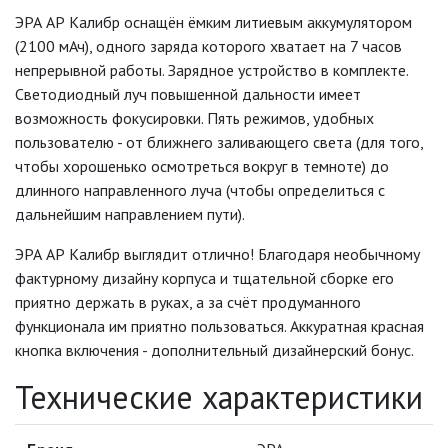
САДОВЫЕ СВЕТИЛЬНИКИ
ЭРА АР Калибр оснащён ёмким литиевым аккумулятором
(2100 мАч), одного заряда которого хватает на 7 часов
САДОВЫЕ ФАСАДНЫЕ
непрерывной работы. Зарядное устройство в комплекте.
СВЕТИЛЬНИКИ
Светодиодный луч повышенной дальности имеет
СВЕТИЛЬНИКИ ДЛЯ РОСТА
возможность фокусировки. Пять режимов, удобных
РАСТЕНИЙ (ФИТОСВЕТИЛЬНИКИ)
пользователю - от ближнего заливающего света (для того,
чтобы хорошенько осмотреться вокруг в темноте) до
АКСЕССУАРЫ ДЛЯ
длинного направленного луча (чтобы определиться с
ЭЛЕКТРОМОНТАЖА
дальнейшим направлением пути).
БАКТЕРИЦИДНЫЕ ЛАМПЫ
ЭРА АР Калибр выглядит отлично! Благодаря необычному
фактурному дизайну корпуса и тщательной сборке его
ДАТЧИКИ ДВИЖЕНИЯ И
приятно держать в руках, а за счёт продуманного
ФОТОРЕЛЕ
функционала им приятно пользоваться. Аккуратная красная
кнопка включения - дополнительный дизайнерский бонус.
ДЕКОРАТИВНАЯ ПОДСВЕТКА
Технические характеристики
ДЕКОРАТИВНЫЕ СВЕТИЛЬНИКИ