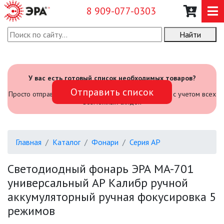
8 909-077-0303
Найти
О КОМПАНИИ
КАТАЛОГ
У вас есть готовый список необходимых товаров?
Отправить список
САДОВЫЙ ИНВЕНТАРЬ И
Просто отправьте его нам и мы посчитаем стоимость с учетом всех
ИНСТРУМЕНТЫ
возможных скидок
ПРОМЫШЛЕННЫЕ СВЕТИЛЬНИКИ
Главная
Каталог
Фонари
Серия АР
ОФИСНЫЕ ПОДВЕСНЫЕ
СВЕТИЛЬНИКИ «GEOMETRIA»
Светодиодный фонарь ЭРА MA-701
универсальный АР Калибр ручной
ПРОЖЕКТОРЫ
аккумуляторный ручная фокусировка 5
режимов
ФОНАРИ