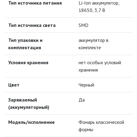
Тип источника питания
Li-Ion аккумулятор,
СВЕТИЛЬНИКИ
18650, 3,7 В
ПОРТАТИВНЫЕ СОЛНЕЧНЫЕ
ЭЛЕКТРОСТАНЦИИ
Тип источника света
SMD
ПРОТИВОМОСКИТНЫЕ ЛАМПЫ
Тип упаковки и
аккумулятор в
комплектация
комплекте
РАЗЪЁМЫ, ПЕРЕХОДНИКИ, ТВ
ДЕЛИТЕЛИ
Условия хранения
нет особых условий
СЕТЕВЫЕ ФИЛЬТРЫ, СИЛОВЫЕ
хранения
РАЗЪЕМЫ И УДЛИНИТЕЛИ,
ТРОЙНИКИ И КОЛОДКИ, ВИЛКИ
Цвет
Черный
СИСТЕМЫ ПОЛИВА
Заряжаемый
Да
СТАБИЛИЗАТОРЫ НАПРЯЖЕНИЯ
(аккумуляторный)
Модель/исполнение
Фонарь классической
ТОЧЕЧНЫЕ СВЕТИЛЬНИКИ
формы