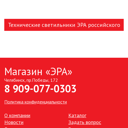
ИЗОЛЯЦИОННАЯ ЛЕНТА
Технические светильники ЭРА российского
ИНФРАКРАСНЫЕ ЛАМПЫ
производства
ИСТОЧНИКИ СВЕТА
КАБЕЛЕНЕСУЩИЕ СИСТЕМЫ
Магазин «ЭРА»
КАБЕЛЬ
Челябинск, пр.Победы, 172
8 909-077-0303
КЛЕЙКИЕ ЛЕНТЫ
Политика конфиденциальности
ЛЕНТЫ СВЕТОДИОДНЫЕ (LED
ЛЕНТЫ)
О компании
Каталог
ЛИНЕЙНЫЕ СВЕТОДИОДНЫЕ
Новости
Задать вопрос
СВЕТИЛЬНИКИ