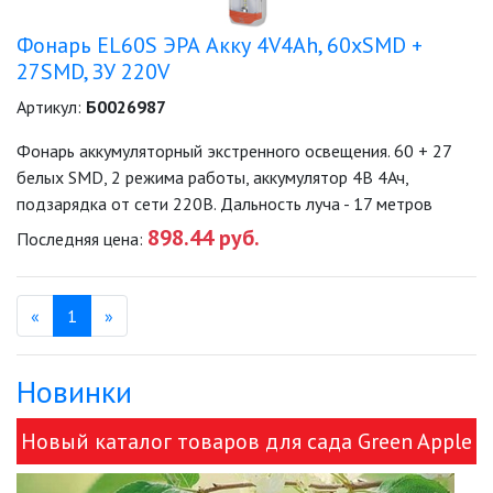
TG)
Фонарь EL60S ЭРА Акку 4V4Ah, 60xSMD +
ПЕРЕНОСНЫЕ СВЕТИЛЬНИКИ
27SMD, ЗУ 220V
Артикул:
Б0026987
ПОДСВЕТКА, ПУШЛАЙТЫ (SA, SB,
L)
Фонарь аккумуляторный экстренного освещения. 60 + 27
белых SMD, 2 режима работы, аккумулятор 4В 4Ач,
ПРОЖЕКТОРНЫЕ ФОНАРИ
подзарядка от сети 220В. Дальность луча - 17 метров
898.44 руб.
Последняя цена:
ТУРИСТИЧЕСКИЕ ФОНАРИ
ФОНАРИ-БРЕЛОКИ
Назад
(текущая)
Вперед
«
1
»
ЭКСТРЕННОЕ ОСВЕЩЕНИЕ (EA, EB,
Новинки
TL)
САДОВО-ПАРКОВЫЕ
Новый каталог товаров для сада Green Apple
СВЕТИЛЬНИКИ
и ЭРА!