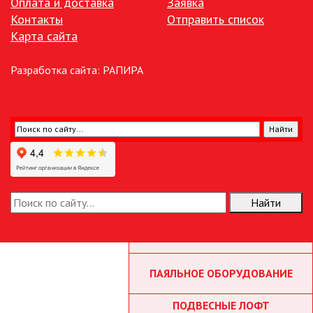
Оплата и доставка
Заявка
Контакты
Отправить список
ЛЮСТРЫ
Карта сайта
МОДУЛЬНЫЕ СИСТЕМЫ
Разработка сайта:
РАПИРА
ОСВЕЩЕНИЯ (LED МОДУЛИ)
НАСТОЛЬНЫЕ СВЕТИЛЬНИКИ
НИЗКОВОЛЬТНОЕ
ОБОРУДОВАНИЕ
НОВОГОДНЕЕ ОСВЕЩЕНИЕ
Найти
ОТВЕРТКИ
ПАЯЛЬНОЕ ОБОРУДОВАНИЕ
ПОДВЕСНЫЕ ЛОФТ