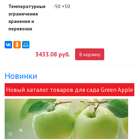
СВЕТИЛЬНИКИ
Температурные
-50 +50
ограничения
ПОРТАТИВНЫЕ СОЛНЕЧНЫЕ
ЭЛЕКТРОСТАНЦИИ
хранения и
перевозки
ПРОТИВОМОСКИТНЫЕ ЛАМПЫ
РАЗЪЁМЫ, ПЕРЕХОДНИКИ, ТВ
3433.08 руб.
В корзину
ДЕЛИТЕЛИ
СЕТЕВЫЕ ФИЛЬТРЫ, СИЛОВЫЕ
Новинки
РАЗЪЕМЫ И УДЛИНИТЕЛИ,
ТРОЙНИКИ И КОЛОДКИ, ВИЛКИ
Новый каталог товаров для сада Green Apple
СИСТЕМЫ ПОЛИВА
и ЭРА!
СТАБИЛИЗАТОРЫ НАПРЯЖЕНИЯ
ТОЧЕЧНЫЕ СВЕТИЛЬНИКИ