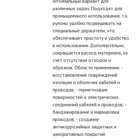
оптимальный вариант для
ТЕРМОУСАЖИВАЕМАЯ ТРУБКА
различных задач. Подходят для
(ТУТ)
промышленного использования, т.к.
рулоны удобно подвешивать на
ТРУБЫ ГЛАДКИЕ ПВХ
специальные держатели, что
обеспечивает простоту и удобство
ТРУБЫ ГОФРИРОВАННЫЕ ПВХ
в использовании. Дополнительно,
сокращается расход материала, за
счет отсутствия отходов и
ТРУБЫ ГОФРИРОВАННЫЕ ПНД
обрезков. Области применения: -
восстановление повреждений
КАБЕЛЬ
изоляции и оболочек кабелей и
проводов; - герметизация
поверхностей и электрических
КЛЕЙКИЕ ЛЕНТЫ
соединений кабелей и проводов; -
бандажирование и маркировка
ЛЕНТЫ СВЕТОДИОДНЫЕ (LED
ЛЕНТЫ)
проводов; - создание
антикоррозийных защитных и
ЛИНЕЙНЫЕ СВЕТОДИОДНЫЕ
декоративных покрытий.
СВЕТИЛЬНИКИ