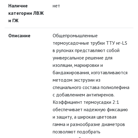
АРМАТУРА ДЛЯ СИП
Наличие
нет
категории ЛВЖ
и ГЖ
БИРКИ МАРКИРОВОЧНЫЕ
Описание
Общепромышленные
ДЮБЕЛЬ-ХОМУТЫ
термоусадочные трубки ТТУ нг-LS
в рулонах представляют собой
КАБЕЛЬ-КАНАЛЫ
универсальное решение для
изоляции, маркировки и
бандажирования, изготавливаются
МОНТАЖНЫЕ КОРОБКИ
методом экструзии из
специального состава полиолефина
ОТВЕТВИТЕЛИ ОВ
с добавлением антипиренов.
Коэффициент термоусадки 2:1
обеспечивает надежную фиксацию
СКОБЫ ПЛАСТИКОВЫЕ
и защиту, а широкая цветовая
гамма и разнообразие диаметров
СОЕДИНИТЕЛЬНЫЕ
ИЗОЛИРУЮЩИЕ ЗАЖИМЫ (СИЗ)
позволяют подобрать