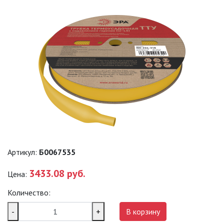
САДОВО-ПАРКОВЫЕ
СВЕТИЛЬНИКИ
САДОВЫЕ СВЕТИЛЬНИКИ
САДОВЫЕ ФАСАДНЫЕ
СВЕТИЛЬНИКИ
СВЕТИЛЬНИКИ ДЛЯ РОСТА
РАСТЕНИЙ (ФИТОСВЕТИЛЬНИКИ)
АКСЕССУАРЫ ДЛЯ
ЭЛЕКТРОМОНТАЖА
Артикул:
Б0067535
БАКТЕРИЦИДНЫЕ ЛАМПЫ
3433.08 руб.
Цена:
ДАТЧИКИ ДВИЖЕНИЯ И
Количество:
ФОТОРЕЛЕ
-
+
В корзину
ДЕКОРАТИВНАЯ ПОДСВЕТКА