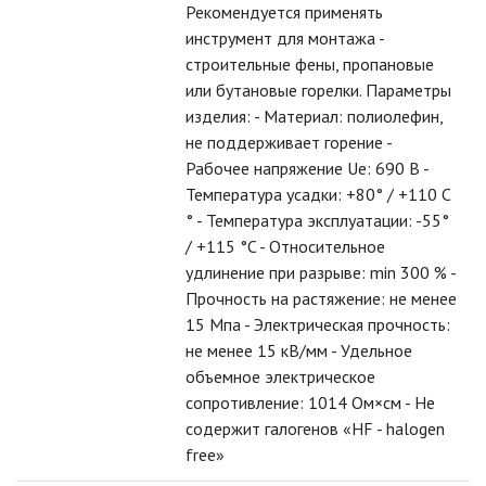
Рекомендуется применять
инструмент для монтажа -
ЛЮСТРЫ
строительные фены, пропановые
или бутановые горелки. Параметры
МОДУЛЬНЫЕ СИСТЕМЫ
изделия: - Материал: полиолефин,
ОСВЕЩЕНИЯ (LED МОДУЛИ)
не поддерживает горение -
Рабочее напряжение Ue: 690 B -
НАСТОЛЬНЫЕ СВЕТИЛЬНИКИ
Температура усадки: +80° / +110 С
° - Температура эксплуатации: -55°
НИЗКОВОЛЬТНОЕ
ОБОРУДОВАНИЕ
/ +115 °C - Относительное
удлинение при разрыве: min 300 % -
Прочность на растяжение: не менее
НОВОГОДНЕЕ ОСВЕЩЕНИЕ
15 Мпа - Электрическая прочность:
не менее 15 кВ/мм - Удельное
ОТВЕРТКИ
объемное электрическое
сопротивление: 1014 Ом×см - Не
ПАЯЛЬНОЕ ОБОРУДОВАНИЕ
содержит галогенов «HF - halogen
free»
ПОДВЕСНЫЕ ЛОФТ