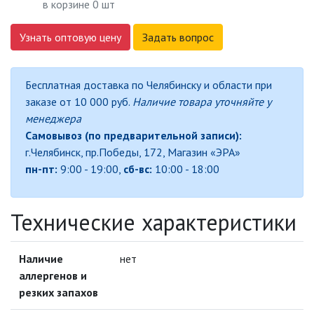
в корзине
0
шт
Узнать оптовую цену
ДЕКОРАТИВНЫЕ СВЕТИЛЬНИКИ
Задать вопрос
ИЗОЛЯЦИОННАЯ ЛЕНТА
Бесплатная доставка по Челябинску и области при
заказе от 10 000 руб.
Наличие товара уточняйте у
менеджера
ИНФРАКРАСНЫЕ ЛАМПЫ
Самовывоз (по предварительной записи):
г.Челябинск, пр.Победы, 172, Магазин «ЭРА»
ИСТОЧНИКИ СВЕТА
пн-пт:
9:00 - 19:00,
сб-вс:
10:00 - 18:00
КАБЕЛЕНЕСУЩИЕ СИСТЕМЫ
Технические характеристики
АКСЕССУАРЫ ДЛЯ КАБЕЛЬ-
КАНАЛА
Наличие
нет
АКСЕССУАРЫ ДЛЯ ТРУБ И
аллергенов и
МЕТАЛЛОРУКАВА
резких запахов