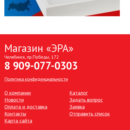
Магазин «ЭРА»
Челябинск, пр.Победы, 172
8 909-077-0303
Политика конфиденциальности
О компании
Каталог
Новости
Задать вопрос
Оплата и доставка
Заявка
Контакты
Отправить список
Карта сайта