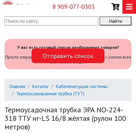
8 909-077-0303
Найти
О КОМПАНИИ
КАТАЛОГ
У вас есть готовый список необходимых товаров?
Отправить список
САДОВЫЙ ИНВЕНТАРЬ И
Просто отправьте его нам и мы посчитаем стоимость с учетом всех
ИНСТРУМЕНТЫ
возможных скидок
ПРОМЫШЛЕННЫЕ СВЕТИЛЬНИКИ
Главная
Каталог
Кабеленесущие системы
ОФИСНЫЕ ПОДВЕСНЫЕ
Термоусаживаемая трубка (ТУТ)
СВЕТИЛЬНИКИ «GEOMETRIA»
Термоусадочная трубка ЭРА NO-224-
ПРОЖЕКТОРЫ
318 ТТУ нг-LS 16/8 жёлтая (рулон 100
метров)
ФОНАРИ