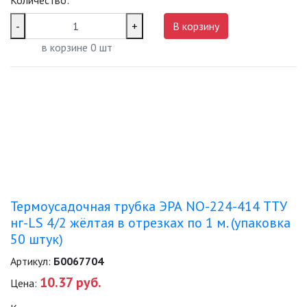
Количество:
-
+
В корзину
ДЕКОРАТИВНЫЕ СВЕТИЛЬНИКИ
в корзине
0
шт
ИЗОЛЯЦИОННАЯ ЛЕНТА
ИНФРАКРАСНЫЕ ЛАМПЫ
ИСТОЧНИКИ СВЕТА
КАБЕЛЕНЕСУЩИЕ СИСТЕМЫ
Термоусадочная трубка ЭРА NO-224-414 ТТУ
нг-LS 4/2 жёлтая в отрезках по 1 м. (упаковка
АКСЕССУАРЫ ДЛЯ КАБЕЛЬ-
50 штук)
КАНАЛА
Артикул:
Б0067704
АКСЕССУАРЫ ДЛЯ ТРУБ И
10.37 руб.
МЕТАЛЛОРУКАВА
Цена: