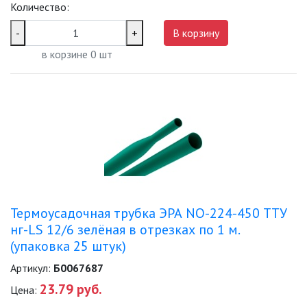
УЛИЧНОЕ ОСВЕЩЕНИЕ НА
Количество:
СОЛНЕЧНЫХ БАТАРЕЯХ
-
+
В корзину
УЛИЧНЫЕ СВЕТИЛЬНИКИ
в корзине
0
шт
ФОНТАНЫ
ЭЛЕКТРОЗВОНКИ И АКСЕССУАРЫ
ЭЛЕКТРОУСТАНОВОЧНЫЕ
ИЗДЕЛИЯ
ЭЛЕМЕНТЫ ПИТАНИЯ
Термоусадочная трубка ЭРА NO-224-450 ТТУ
нг-LS 12/6 зелёная в отрезках по 1 м.
(упаковка 25 штук)
НОВОСТИ
Артикул:
Б0067687
23.79 руб.
Цена:
ОПЛАТА И ДОСТАВКА