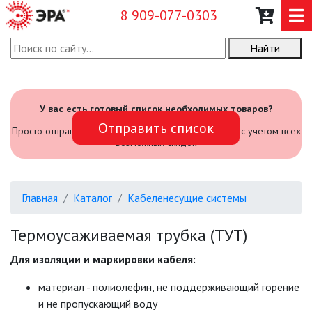
8 909-077-0303
Найти
О КОМПАНИИ
КАТАЛОГ
У вас есть готовый список необходимых товаров?
Отправить список
САДОВЫЙ ИНВЕНТАРЬ И
Просто отправьте его нам и мы посчитаем стоимость с учетом всех
ИНСТРУМЕНТЫ
возможных скидок
ПРОМЫШЛЕННЫЕ СВЕТИЛЬНИКИ
Главная
Каталог
Кабеленесущие системы
ОФИСНЫЕ ПОДВЕСНЫЕ
СВЕТИЛЬНИКИ «GEOMETRIA»
Термоусаживаемая трубка (ТУТ)
ПРОЖЕКТОРЫ
Для изоляции и маркировки кабеля:
материал - полиолефин, не поддерживающий горение
ФОНАРИ
и не пропускающий воду