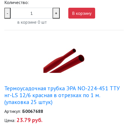
Количество:
СВЕТИЛЬНИКИ
-
+
В корзину
ПОРТАТИВНЫЕ СОЛНЕЧНЫЕ
ЭЛЕКТРОСТАНЦИИ
в корзине
0
шт
ПРОТИВОМОСКИТНЫЕ ЛАМПЫ
РАЗЪЁМЫ, ПЕРЕХОДНИКИ, ТВ
ДЕЛИТЕЛИ
СЕТЕВЫЕ ФИЛЬТРЫ, СИЛОВЫЕ
РАЗЪЕМЫ И УДЛИНИТЕЛИ,
ТРОЙНИКИ И КОЛОДКИ, ВИЛКИ
СИСТЕМЫ ПОЛИВА
Термоусадочная трубка ЭРА NO-224-451 ТТУ
нг-LS 12/6 красная в отрезках по 1 м.
СТАБИЛИЗАТОРЫ НАПРЯЖЕНИЯ
(упаковка 25 штук)
Артикул:
Б0067688
ТОЧЕЧНЫЕ СВЕТИЛЬНИКИ
23.79 руб.
Цена: