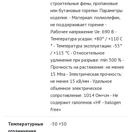
строительные фены, пропановые
или бутановые горелки. Параметры
ЛЮСТРЫ
изделия: - Материал: полиолефин,
не поддерживает горение -
МОДУЛЬНЫЕ СИСТЕМЫ
Рабочее напряжение Ue: 690 B -
ОСВЕЩЕНИЯ (LED МОДУЛИ)
Температура усадки: +80° / +110 С
° - Температура эксплуатации: -55°
НАСТОЛЬНЫЕ СВЕТИЛЬНИКИ
/ +115 °C - Относительное
удлинение при разрыве: min 300 % -
НИЗКОВОЛЬТНОЕ
ОБОРУДОВАНИЕ
Прочность на растяжение: не менее
15 Мпа - Электрическая прочность:
не менее 15 кВ/мм - Удельное
НОВОГОДНЕЕ ОСВЕЩЕНИЕ
объемное электрическое
сопротивление: 1014 Ом×см - Не
ОТВЕРТКИ
содержит галогенов «HF - halogen
free»
ПАЯЛЬНОЕ ОБОРУДОВАНИЕ
Температурные
-50 +50
ПОДВЕСНЫЕ ЛОФТ
ограничения