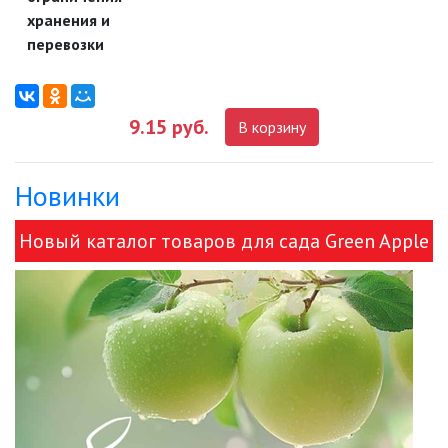
СВЕТИЛЬНИКИ
хранения и
перевозки
ПОРТАТИВНЫЕ СОЛНЕЧНЫЕ
ЭЛЕКТРОСТАНЦИИ
ПРОТИВОМОСКИТНЫЕ ЛАМПЫ
9.15 руб.
В корзину
РАЗЪЁМЫ, ПЕРЕХОДНИКИ, ТВ
ДЕЛИТЕЛИ
Новинки
СЕТЕВЫЕ ФИЛЬТРЫ, СИЛОВЫЕ
Новый каталог товаров для сада Green Apple
РАЗЪЕМЫ И УДЛИНИТЕЛИ,
ТРОЙНИКИ И КОЛОДКИ, ВИЛКИ
и ЭРА!
СИСТЕМЫ ПОЛИВА
СТАБИЛИЗАТОРЫ НАПРЯЖЕНИЯ
ТОЧЕЧНЫЕ СВЕТИЛЬНИКИ