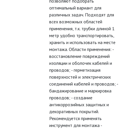
позволяют подобрать
ТЕРМОУСАЖИВАЕМАЯ ТРУБКА
оптимальный вариант для
(ТУТ)
различных задач. Подходят для
всех возможных областей
ТРУБЫ ГЛАДКИЕ ПВХ
применения, т.к. трубки длиной 1
метр удобно транспортировать,
ТРУБЫ ГОФРИРОВАННЫЕ ПВХ
хранить и использовать на месте
монтажа. Области применения: -
восстановление повреждений
ТРУБЫ ГОФРИРОВАННЫЕ ПНД
изоляции и оболочек кабелей и
проводов; - герметизация
КАБЕЛЬ
поверхностей и электрических
соединений кабелей и проводов; -
бандажирование и маркировка
КЛЕЙКИЕ ЛЕНТЫ
проводов; - создание
антикоррозийных защитных и
ЛЕНТЫ СВЕТОДИОДНЫЕ (LED
ЛЕНТЫ)
декоративных покрытий.
Рекомендуется применять
ЛИНЕЙНЫЕ СВЕТОДИОДНЫЕ
инструмент для монтажа -
СВЕТИЛЬНИКИ