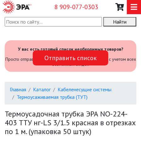
8 909-077-0303
Найти
О КОМПАНИИ
КАТАЛОГ
У вас есть готовый список необходимых товаров?
Отправить список
САДОВЫЙ ИНВЕНТАРЬ И
Просто отправьте его нам и мы посчитаем стоимость с учетом всех
ИНСТРУМЕНТЫ
возможных скидок
ПРОМЫШЛЕННЫЕ СВЕТИЛЬНИКИ
Главная
Каталог
Кабеленесущие системы
ОФИСНЫЕ ПОДВЕСНЫЕ
Термоусаживаемая трубка (ТУТ)
СВЕТИЛЬНИКИ «GEOMETRIA»
Термоусадочная трубка ЭРА NO-224-
ПРОЖЕКТОРЫ
403 ТТУ нг-LS 3/1.5 красная в отрезках
по 1 м. (упаковка 50 штук)
ФОНАРИ