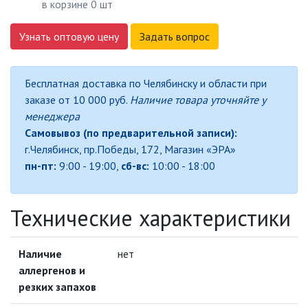
в корзине
0
шт
Узнать оптовую цену
ДЕКОРАТИВНЫЕ СВЕТИЛЬНИКИ
Задать вопрос
ИЗОЛЯЦИОННАЯ ЛЕНТА
Бесплатная доставка по Челябинску и области при
заказе от 10 000 руб.
Наличие товара уточняйте у
менеджера
ИНФРАКРАСНЫЕ ЛАМПЫ
Самовывоз (по предварительной записи):
г.Челябинск, пр.Победы, 172, Магазин «ЭРА»
ИСТОЧНИКИ СВЕТА
пн-пт:
9:00 - 19:00,
сб-вс:
10:00 - 18:00
КАБЕЛЕНЕСУЩИЕ СИСТЕМЫ
Технические характеристики
АКСЕССУАРЫ ДЛЯ КАБЕЛЬ-
КАНАЛА
Наличие
нет
АКСЕССУАРЫ ДЛЯ ТРУБ И
аллергенов и
МЕТАЛЛОРУКАВА
резких запахов