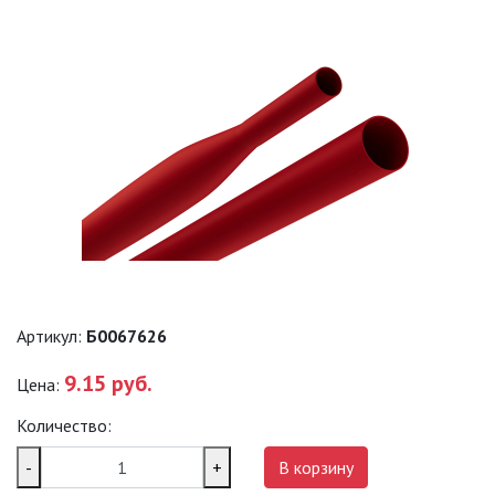
САДОВО-ПАРКОВЫЕ
СВЕТИЛЬНИКИ
САДОВЫЕ СВЕТИЛЬНИКИ
САДОВЫЕ ФАСАДНЫЕ
СВЕТИЛЬНИКИ
СВЕТИЛЬНИКИ ДЛЯ РОСТА
РАСТЕНИЙ (ФИТОСВЕТИЛЬНИКИ)
АКСЕССУАРЫ ДЛЯ
ЭЛЕКТРОМОНТАЖА
Артикул:
Б0067626
БАКТЕРИЦИДНЫЕ ЛАМПЫ
9.15 руб.
Цена:
ДАТЧИКИ ДВИЖЕНИЯ И
Количество:
ФОТОРЕЛЕ
-
+
В корзину
ДЕКОРАТИВНАЯ ПОДСВЕТКА