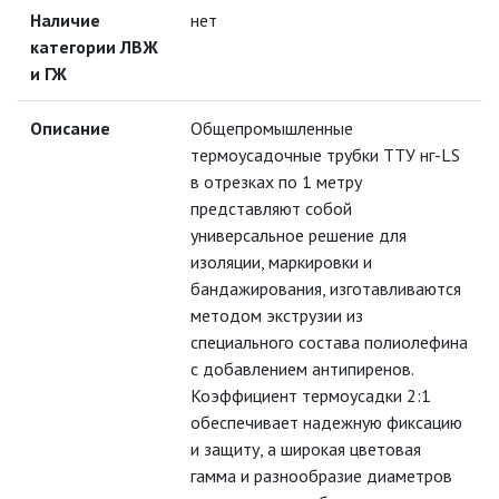
АРМАТУРА ДЛЯ СИП
Наличие
нет
категории ЛВЖ
и ГЖ
БИРКИ МАРКИРОВОЧНЫЕ
Описание
Общепромышленные
ДЮБЕЛЬ-ХОМУТЫ
термоусадочные трубки ТТУ нг-LS
в отрезках по 1 метру
КАБЕЛЬ-КАНАЛЫ
представляют собой
универсальное решение для
изоляции, маркировки и
МОНТАЖНЫЕ КОРОБКИ
бандажирования, изготавливаются
методом экструзии из
ОТВЕТВИТЕЛИ ОВ
специального состава полиолефина
с добавлением антипиренов.
Коэффициент термоусадки 2:1
СКОБЫ ПЛАСТИКОВЫЕ
обеспечивает надежную фиксацию
и защиту, а широкая цветовая
СОЕДИНИТЕЛЬНЫЕ
ИЗОЛИРУЮЩИЕ ЗАЖИМЫ (СИЗ)
гамма и разнообразие диаметров