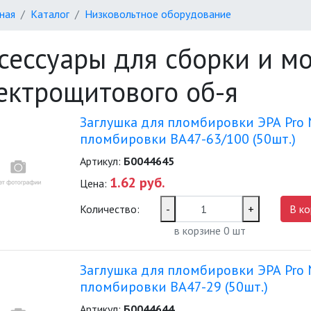
ная
Каталог
Низковольтное оборудование
сессуары для сборки и м
ектрощитового об-я
Заглушка для пломбировки ЭРА Pro 
пломбировки ВА47-63/100 (50шт.)
Артикул:
Б0044645
1.62 руб.
Цена:
Количество:
-
+
В ко
в корзине
0
шт
Заглушка для пломбировки ЭРА Pro 
пломбировки ВА47-29 (50шт.)
Артикул:
Б0044644