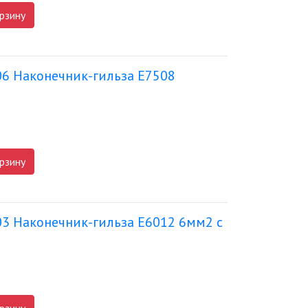
рзину
06 Наконечник-гильза Е7508
рзину
03 Наконечник-гильза Е6012 6мм2 с