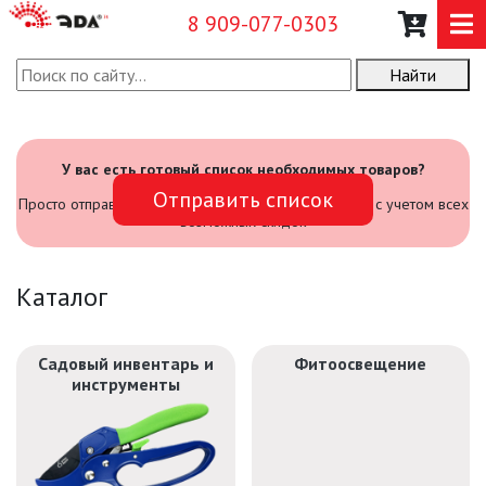
8 909-077-0303
Найти
О КОМПАНИИ
КАТАЛОГ
У вас есть готовый список необходимых товаров?
Отправить список
САДОВЫЙ ИНВЕНТАРЬ И
Просто отправьте его нам и мы посчитаем стоимость с учетом всех
ИНСТРУМЕНТЫ
возможных скидок
ПРОМЫШЛЕННЫЕ СВЕТИЛЬНИКИ
Каталог
ОФИСНЫЕ ПОДВЕСНЫЕ
СВЕТИЛЬНИКИ «GEOMETRIA»
Садовый инвентарь и
Фитоосвещение
инструменты
ПРОЖЕКТОРЫ
ФОНАРИ