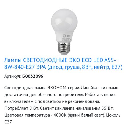
ЛЕНТЫ)
ЛИНЕЙНЫЕ СВЕТОДИОДНЫЕ
СВЕТИЛЬНИКИ
ЛЮСТРЫ
МОДУЛЬНЫЕ СИСТЕМЫ
ОСВЕЩЕНИЯ (LED МОДУЛИ)
Лампы СВЕТОДИОДНЫЕ ЭКО ECO LED A55-
8W-840-E27 ЭРА (диод, груша, 8Вт, нейтр, E27)
НАСТОЛЬНЫЕ СВЕТИЛЬНИКИ
Артикул:
Б0032096
НИЗКОВОЛЬТНОЕ
Светодиодная лампа ЭКОНОМ-серии. Линейка этих ламп
ОБОРУДОВАНИЕ
достаточна для обычного потребителя. Работа в цепи с
выключателем с подсветкой не рекомендована.
НОВОГОДНЕЕ ОСВЕЩЕНИЕ
Потребляет 8 Вт. Светит как лампа накаливания 55 Вт.
Цветовая температура - 4000K (яркий белый свет). Цоколь
ОТВЕРТКИ
Е27.