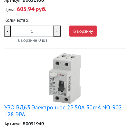
Артикул:
Б0031950
605.94 руб.
Цена:
Количество:
-
+
В корзину
в корзине
0
шт
УЗО ВД63 Электронное 2Р 50А 30mA NO-902-
128 ЭРА
Артикул:
Б0031949