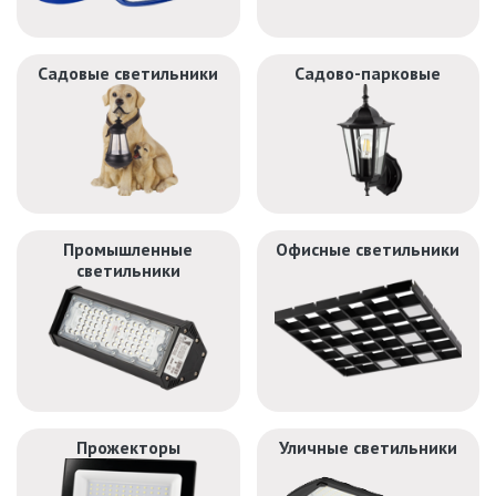
САДОВО-ПАРКОВЫЕ
СВЕТИЛЬНИКИ
Садовые светильники
Садово-парковые
САДОВЫЕ СВЕТИЛЬНИКИ
САДОВЫЕ ФАСАДНЫЕ
СВЕТИЛЬНИКИ
СВЕТИЛЬНИКИ ДЛЯ РОСТА
РАСТЕНИЙ (ФИТОСВЕТИЛЬНИКИ)
Промышленные
Офисные светильники
светильники
АКСЕССУАРЫ ДЛЯ
ЭЛЕКТРОМОНТАЖА
БАКТЕРИЦИДНЫЕ ЛАМПЫ
ДАТЧИКИ ДВИЖЕНИЯ И
ФОТОРЕЛЕ
Прожекторы
Уличные светильники
ДЕКОРАТИВНАЯ ПОДСВЕТКА