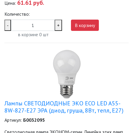
61.61 руб.
Цена:
ПАЯЛЬНОЕ ОБОРУДОВАНИЕ
Количество:
ПОДВЕСНЫЕ ЛОФТ
-
+
В корзину
СВЕТИЛЬНИКИ
в корзине
0
шт
ПОРТАТИВНЫЕ СОЛНЕЧНЫЕ
ЭЛЕКТРОСТАНЦИИ
ПРОТИВОМОСКИТНЫЕ ЛАМПЫ
РАЗЪЁМЫ, ПЕРЕХОДНИКИ, ТВ
ДЕЛИТЕЛИ
СЕТЕВЫЕ ФИЛЬТРЫ, СИЛОВЫЕ
РАЗЪЕМЫ И УДЛИНИТЕЛИ,
ТРОЙНИКИ И КОЛОДКИ, ВИЛКИ
Лампы СВЕТОДИОДНЫЕ ЭКО ECO LED A55-
8W-827-E27 ЭРА (диод, груша, 8Вт, тепл, E27)
СИСТЕМЫ ПОЛИВА
Артикул:
Б0032095
СТАБИЛИЗАТОРЫ НАПРЯЖЕНИЯ
Светодиодная лампа ЭКОНОМ-серии. Линейка этих ламп