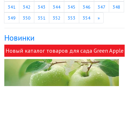
341
342
343
344
345
346
347
348
Вперед
349
350
351
352
353
354
»
Новинки
Новый каталог товаров для сада Green Apple
и ЭРА!