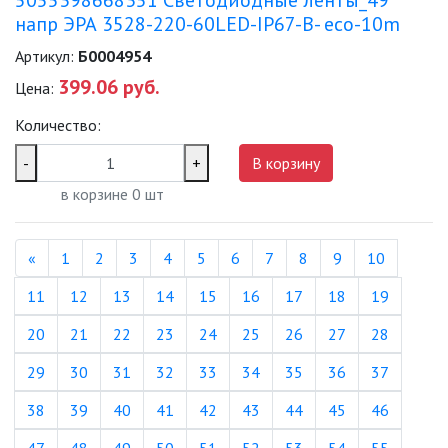
5055398668351 Светодиодные ленты_49
напр ЭРА 3528-220-60LED-IP67-B- eco-10m
Артикул:
Б0004954
399.06 руб.
Цена:
Количество:
-
+
В корзину
в корзине
0
шт
Назад
«
1
2
3
4
5
6
7
8
9
10
11
12
13
14
15
16
17
18
19
20
21
22
23
24
25
26
27
28
29
30
31
32
33
34
35
36
37
38
39
40
41
42
43
44
45
46