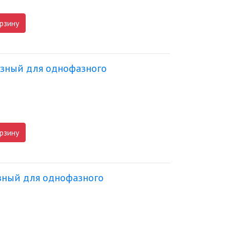
рзину
азный для однофазного
рзину
азный для однофазного