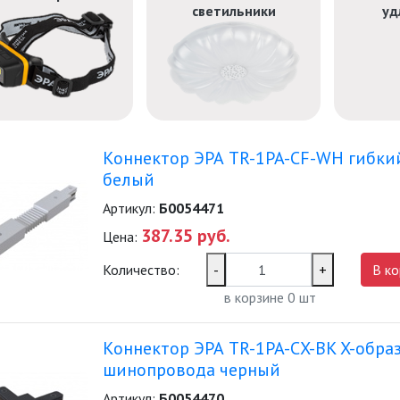
светильники
уд
Коннектор ЭРА TR-1PA-СF-WH гибки
белый
Артикул:
Б0054471
387.35 руб.
Цена:
Количество:
-
+
В ко
в корзине
0
шт
Коннектор ЭРА TR-1PA-СX-BK X-обра
шинопровода черный
Артикул:
Б0054470