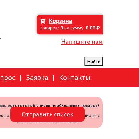
Корзина
товаров:
0
на сумму:
0.00
,
Напишите нам
Найти
опрос
|
Заявка
|
Контакты
 вас есть готовый список необходимых товаров?
Отправить список
осто отправьте его нам и мы посчитаем стоимость с
учетом всех возможных скидок