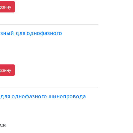
рзину
азный для однофазного
рзину
й для однофазного шинопровода
ода