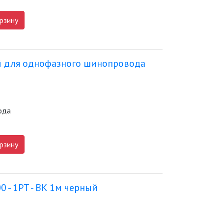
рзину
й для однофазного шинопровода
ода
рзину
- 1PT - BK 1м черный