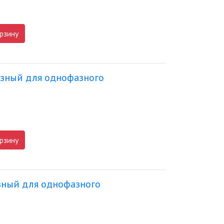
рзину
азный для однофазного
рзину
зный для однофазного