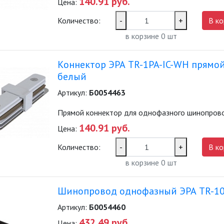
140.91 руб.
Цена:
Количество:
-
+
В ко
в корзине
0
шт
Коннектор ЭРА TR-1PA-IC-WH прямо
белый
Артикул:
Б0054463
Прямой коннектор для однофазного шинопров
140.91 руб.
Цена:
Количество:
-
+
В ко
в корзине
0
шт
Шинопровод однофазный ЭРА TR-100 
Артикул:
Б0054460
432.49 руб.
Цена: