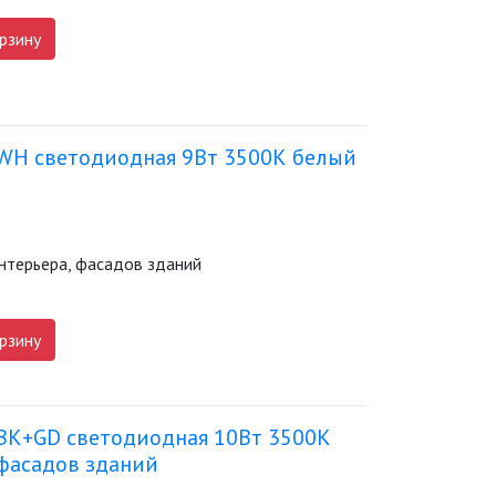
рзину
WH светодиодная 9Вт 3500К белый
нтерьера, фасадов зданий
рзину
BK+GD светодиодная 10Вт 3500К
 фасадов зданий